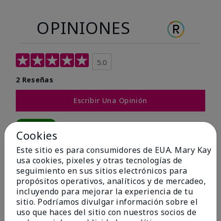
OPINIONES
5.0
2 Reseñas
Escribir Una Opinión
100%
Cookies
de los encuestados recomendaría a un amigo.
Este sitio es para consumidores de EUA. Mary Kay
usa cookies, pixeles y otras tecnologías de
seguimiento en sus sitios electrónicos para
5 estrellas
2
propósitos operativos, analíticos y de mercadeo,
4 estrellas
0
incluyendo para mejorar la experiencia de tu
sitio. Podríamos divulgar información sobre el
3 estrellas
0
uso que haces del sitio con nuestros socios de
2 estrellas
0