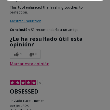
marykay.com/en-us/
This tool enhanced the finishing touches to
perfection.
Mostrar Traducción
Conclusión
Sí, recomendaría a un amigo
¿Le ha resultado útil esta
opinión?
1
0
Marcar esta opinión
5
OBSESSED
Enviado
Hace 2 meses
por
JessPDX