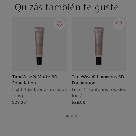
Quizás también te guste
TimeWise® Matte 3D
TimeWise® Luminous 3D
Sk
Foundation
Foundation
De
es
Light 1​ (subtonos rosados
Light 1​ (subtonos rosados
fríos)
fríos)
$9
$28.00
$28.00