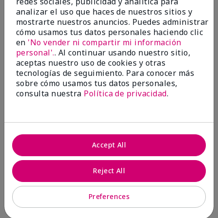
redes sociales, publicidad y analítica para
analizar el uso que haces de nuestros sitios y
1 estrella
0
mostrarte nuestros anuncios. Puedes administrar
cómo usamos tus datos personales haciendo clic
en
'No vender ni compartir mi información
personal'.
. Al continuar usando nuestro sitio,
aceptas nuestro uso de cookies y otras
tecnologías de seguimiento. Para conocer más
sobre cómo usamos tus datos personales,
consulta nuestra
Política de privacidad
.
Evaluado por 2 clientes
5
Accept All
MK completion sponge
Reject All
Enviado
Hace 1 mes
por
Shirley "Girl"
de
Riverside,Ca.
Preferences
Evaluado en