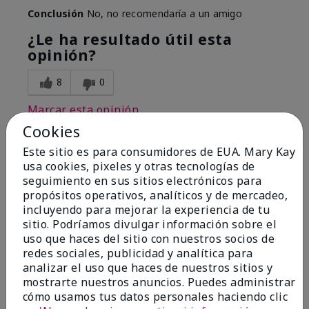
Conclusión
No, no recomendaría a un amigo
¿Le ha resultado útil esta
opinión?
8
0
Marcar esta opinión
Cookies
Este sitio es para consumidores de EUA. Mary Kay
1
usa cookies, pixeles y otras tecnologías de
seguimiento en sus sitios electrónicos para
I have used Marykay eyeliner
propósitos operativos, analíticos y de mercadeo,
since 1992. This new product
incluyendo para mejorar la experiencia de tu
go
sitio. Podríamos divulgar información sobre el
uso que haces del sitio con nuestros socios de
Enviado
Hace 3 meses
redes sociales, publicidad y analítica para
por
Jacqueline
analizar el uso que haces de nuestros sitios y
de
Supply
mostrarte nuestros anuncios. Puedes administrar
cómo usamos tus datos personales haciendo clic
Evaluado en