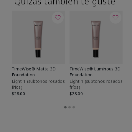
Quizás también te guste
TimeWise® Matte 3D
TimeWise® Luminous 3D
Sk
Foundation
Foundation
De
es
Light 1​ (subtonos rosados
Light 1​ (subtonos rosados
fríos)
fríos)
$9
$28.00
$28.00