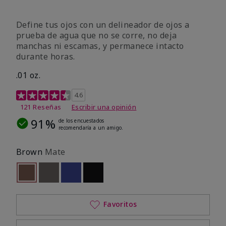
Define tus ojos con un delineador de ojos a
prueba de agua que no se corre, no deja
manchas ni escamas, y permanece intacto
durante horas.
.01 oz.
Calificación de clientes de 4,1 de 5
4.6
121 Reseñas
Escribir una opinión
91%
de los encuestados
recomendaría a un amigo.
Brown
Mate
seleccionado
Out of stock
Out of stock
Out of stock
Out of stock
Favoritos