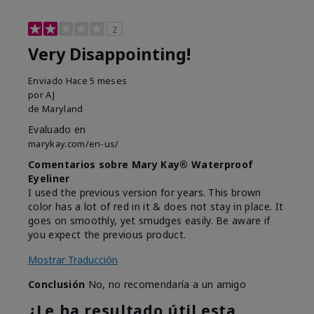
2
Very Disappointing!
Enviado
Hace 5 meses
por
AJ
de
Maryland
Evaluado en
marykay.com/en-us/
Comentarios sobre Mary Kay® Waterproof
Eyeliner
I used the previous version for years. This brown
color has a lot of red in it & does not stay in place. It
goes on smoothly, yet smudges easily. Be aware if
you expect the previous product.
Mostrar Traducción
Conclusión
No, no recomendaría a un amigo
¿Le ha resultado útil esta