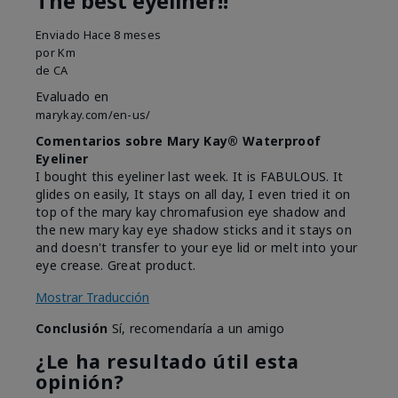
The best eyeliner!!
Enviado
Hace 8 meses
por
Km
de
CA
Evaluado en
marykay.com/en-us/
Comentarios sobre Mary Kay® Waterproof
Eyeliner
I bought this eyeliner last week. It is FABULOUS. It
glides on easily, It stays on all day, I even tried it on
top of the mary kay chromafusion eye shadow and
the new mary kay eye shadow sticks and it stays on
and doesn't transfer to your eye lid or melt into your
eye crease. Great product.
Mostrar Traducción
Conclusión
Sí, recomendaría a un amigo
¿Le ha resultado útil esta
opinión?