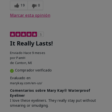
19
0
Marcar esta opinión
5
It Really Lasts!
Enviado
Hace 9 meses
por
PamH
de
Canton, MI
Comprador verificado
Evaluado en
marykay.com/en-us/
Comentarios sobre Mary Kay® Waterproof
Eyeliner
I love these eyeliners. They really stay put without
smearing or smudging.