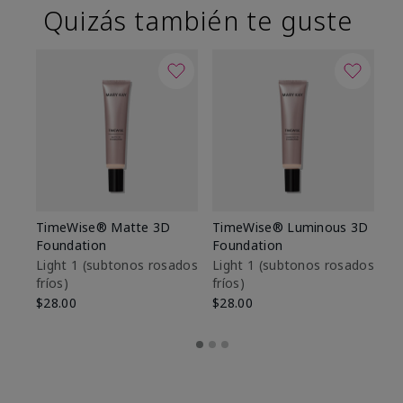
Quizás también te guste
TimeWise® Matte 3D
TimeWise® Luminous 3D
Sk
Foundation
Foundation
De
es
Light 1​ (subtonos rosados
Light 1​ (subtonos rosados
fríos)
fríos)
$9
$28.00
$28.00