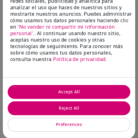
redes sociales, publicidad y analítica para
analizar el uso que haces de nuestros sitios y
1 estrella
0
mostrarte nuestros anuncios. Puedes administrar
cómo usamos tus datos personales haciendo clic
en
'No vender ni compartir mi información
personal'.
. Al continuar usando nuestro sitio,
aceptas nuestro uso de cookies y otras
tecnologías de seguimiento. Para conocer más
sobre cómo usamos tus datos personales,
consulta nuestra
Política de privacidad
.
Evaluado por 2 clientes
5
Accept All
MK completion sponge
Reject All
Enviado
Hace 1 mes
por
Shirley "Girl"
de
Riverside,Ca.
Preferences
Evaluado en