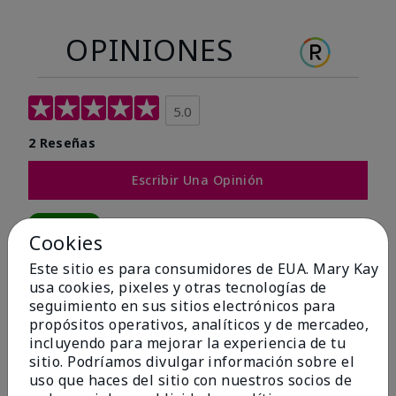
OPINIONES
5.0
2 Reseñas
Escribir Una Opinión
100%
Cookies
de los encuestados recomendaría a un amigo.
Este sitio es para consumidores de EUA. Mary Kay
usa cookies, pixeles y otras tecnologías de
seguimiento en sus sitios electrónicos para
5 estrellas
2
propósitos operativos, analíticos y de mercadeo,
4 estrellas
0
incluyendo para mejorar la experiencia de tu
sitio. Podríamos divulgar información sobre el
3 estrellas
0
uso que haces del sitio con nuestros socios de
2 estrellas
0