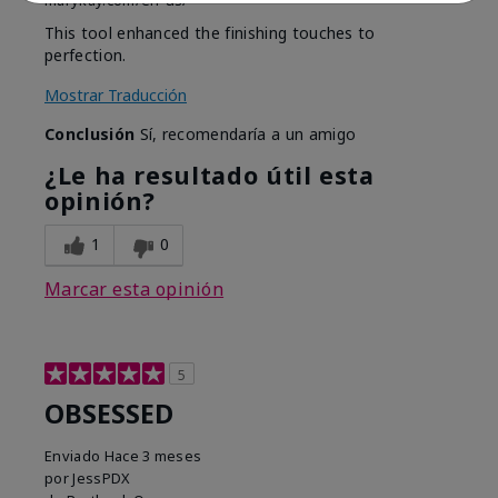
marykay.com/en-us/
This tool enhanced the finishing touches to
perfection.
Mostrar Traducción
Conclusión
Sí, recomendaría a un amigo
¿Le ha resultado útil esta
opinión?
1
0
Marcar esta opinión
5
OBSESSED
Enviado
Hace 3 meses
por
JessPDX