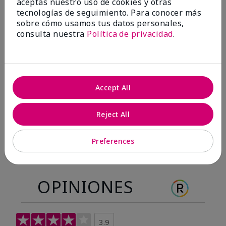
aceptas nuestro uso de cookies y otras
Antes & después
tecnologías de seguimiento. Para conocer más
sobre cómo usamos tus datos personales,
consulta nuestra
Política de privacidad
.
Antes
Después
Antes
Después
Accept All
Reject All
Preferences
OPINIONES
3.9