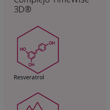
3D®
Resveratrol