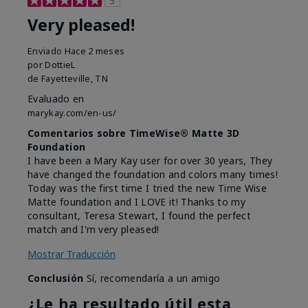
5
Very pleased!
Enviado
Hace 2 meses
por
DottieL
de
Fayetteville, TN
Evaluado en
marykay.com/en-us/
Comentarios sobre TimeWise® Matte 3D
Foundation
I have been a Mary Kay user for over 30 years, They
have changed the foundation and colors many times!
Today was the first time I tried the new Time Wise
Matte foundation and I LOVE it! Thanks to my
consultant, Teresa Stewart, I found the perfect
match and I'm very pleased!
Mostrar Traducción
Conclusión
Sí, recomendaría a un amigo
¿Le ha resultado útil esta