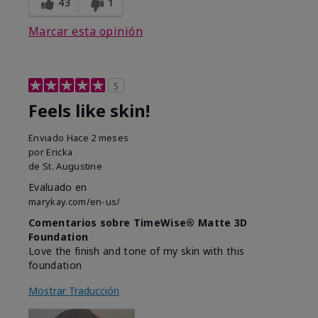
43
1
Marcar esta opinión
5
Feels like skin!
Enviado
Hace 2 meses
por
Ericka
de
St. Augustine
Evaluado en
marykay.com/en-us/
Comentarios sobre TimeWise® Matte 3D
Foundation
Love the finish and tone of my skin with this
foundation
Mostrar Traducción