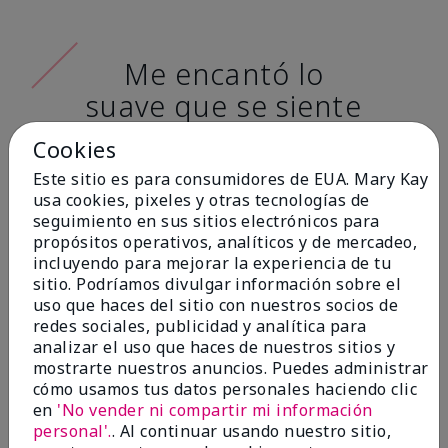
Me encantó lo
suave que se siente
al aplicarla. Tiene
Cookies
un acabado mate
Este sitio es para consumidores de EUA. Mary Kay
muy bonito y no se
usa cookies, pixeles y otras tecnologías de
seguimiento en sus sitios electrónicos para
siente pastosa en la
propósitos operativos, analíticos y de mercadeo,
piel. (tono de piel:
incluyendo para mejorar la experiencia de tu
sitio. Podríamos divulgar información sobre el
claro)
uso que haces del sitio con nuestros socios de
redes sociales, publicidad y analítica para
Ailime A., Tampa, Fla.
analizar el uso que haces de nuestros sitios y
mostrarte nuestros anuncios. Puedes administrar
cómo usamos tus datos personales haciendo clic
en
'No vender ni compartir mi información
personal'.
. Al continuar usando nuestro sitio,