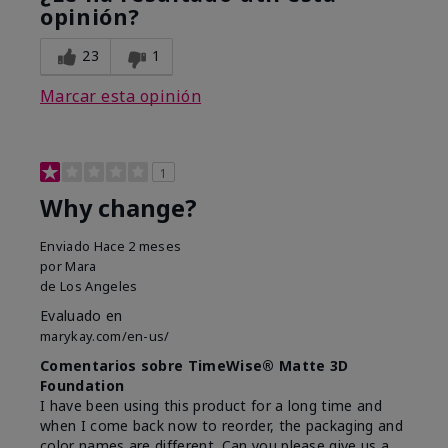
opinión?
23
1
Marcar esta opinión
1
Why change?
Enviado
Hace 2 meses
por
Mara
de
Los Angeles
Evaluado en
marykay.com/en-us/
Comentarios sobre TimeWise® Matte 3D
Foundation
I have been using this product for a long time and
when I come back now to reorder, the packaging and
color names are different. Can you please give us a