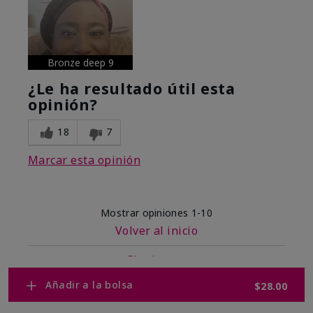
Bronze deep 9
¿Le ha resultado útil esta
opinión?
18
7
Marcar esta opinión
Mostrar opiniones
1-10
Volver al inicio
Siguiente
»
Añadir a la bolsa
$28.00