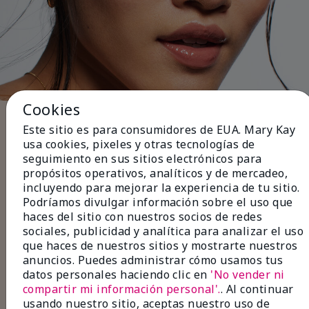
Cookies
Cinco pasos para terminar el
Este sitio es para consumidores de EUA. Mary Kay
look
usa cookies, pixeles y otras tecnologías de
seguimiento en sus sitios electrónicos para
Usa
delineador de ojos
negro o café para
propósitos operativos, analíticos y de mercadeo,
definir la línea de las pestañas para un look
incluyendo para mejorar la experiencia de tu sitio.
sutil de día.
Podríamos divulgar información sobre el uso que
Aplica
capas de sombras
en tonos neutros
haces del sitio con nuestros socios de redes
para lograr un acabado suave y natural.
sociales, publicidad y analítica para analizar el uso
Combínalo con
rímel
para dar volumen o
que haces de nuestros sitios y mostrarte nuestros
alargar tus pestañas para que luzcan más
anuncios. Puedes administrar cómo usamos tus
largas y tupidas.
datos personales haciendo clic en
'No vender ni
Rellena las zonas menos pobladas con
compartir mi información personal'.
. Al continuar
delineador de cejas
y fija con un
gel para
usando nuestro sitio, aceptas nuestro uso de