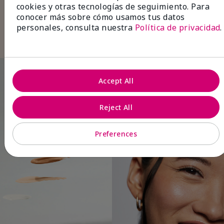
cejas
con color para lograr unas cejas
cookies y otras tecnologías de seguimiento. Para
espectaculares.
conocer más sobre cómo usamos tus datos
Termina con
brillo labial
en un tono natural
personales, consulta nuestra
Política de privacidad
.
para un look refinado y sin esfuerzo.
Accept All
Reject All
Preferences