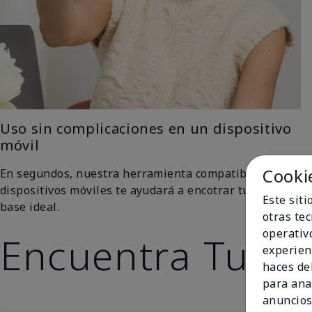
Uso sin complicaciones en un dispositivo
móvil
Cooki
En segundos, nuestra herramienta compatible con
dispositivos móviles te ayudará a encotrar tu tono de
Este sit
base ideal.
otras te
operativ
Encuentra Tu To
experien
haces del
para ana
anuncios