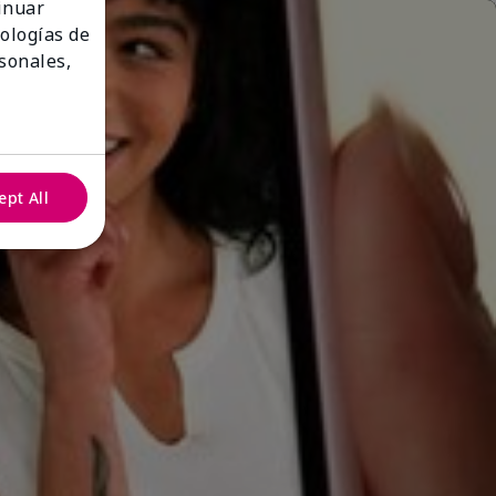
tinuar
nologías de
sonales,
ept All