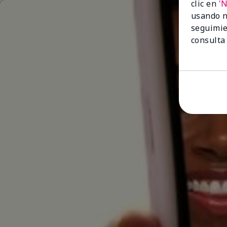
clic en
'
usando n
seguimie
consulta