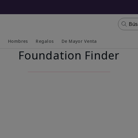
Bús
s
Hombres
Regalos
De Mayor Venta
Foundation Finder
Collapsed
Expanded