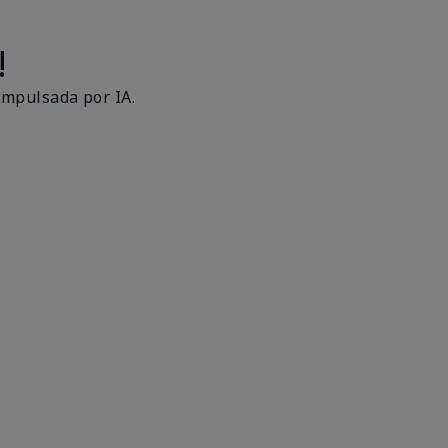
!
impulsada por IA.