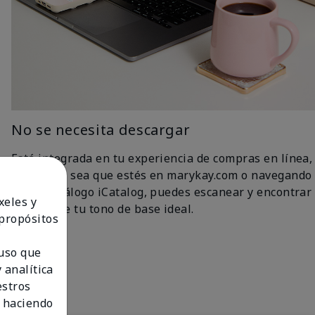
No se necesita descargar
Está integrada en tu experiencia de compras en línea,
así que ya sea que estés en marykay.com o navegando
por el catálogo iCatalog, puedes escanear y encontrar
xeles y
fácilmente tu tono de base ideal.
 propósitos
 uso que
 analítica
estros
 haciendo