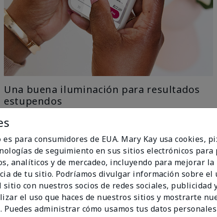
Una buena iluminación para resultados
estupendos
es
Nuestra tecnología con IA elimina todo el trabajo con
el ingenio del aprendizaje automático, solo ve a una
io es para consumidores de EUA. Mary Kay usa cookies, pi
ventana para una iluminación uniforme y natural y
cnologías de seguimiento en sus sitios electrónicos para
obtén los mejores resultados.
os, analíticos y de mercadeo, incluyendo para mejorar la
no Ideal
cia de tu sitio. Podríamos divulgar información sobre el
 sitio con nuestros socios de redes sociales, publicidad y
lizar el uso que haces de nuestros sitios y mostrarte nu
. Puedes administrar cómo usamos tus datos personales