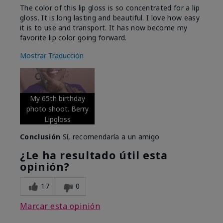
The color of this lip gloss is so concentrated for a lip
gloss. It is long lasting and beautiful. I love how easy
it is to use and transport. It has now become my
favorite lip color going forward.
Mostrar Traducción
My 65th birthday
photo shoot. Berry
Lipgloss
Conclusión
Sí, recomendaría a un amigo
¿Le ha resultado útil esta
opinión?
17
0
Marcar esta opinión