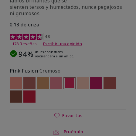
labios brillantes que se
sienten tersos y humectados, nunca pegajosos
ni grumosos.
0.13 de onza
Calificación de clientes de 4,8 de 5
4.8
178 Reseñas
Escribir una opinión
94%
de los encuestados
recomendaría a un amigo.
Pink Fusion
Cremoso
Out of stock
Out of stock
Out of stock
Out of stock
seleccionado
Out of stock
Out of stock
Out of stock
Out of stoc
Out of stock
Out of stock
Favoritos
Pruébalo