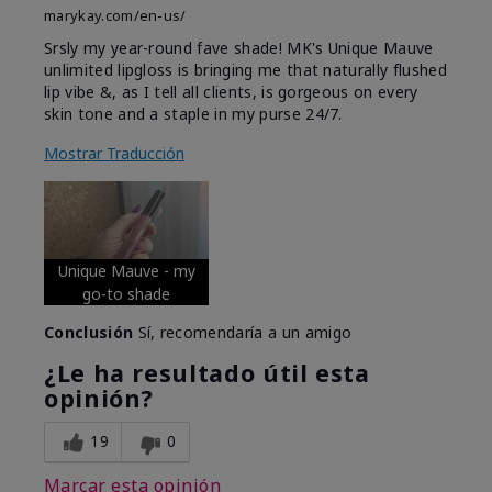
marykay.com/en-us/
Srsly my year-round fave shade! MK's Unique Mauve
unlimited lipgloss is bringing me that naturally flushed
lip vibe &, as I tell all clients, is gorgeous on every
skin tone and a staple in my purse 24/7.
Mostrar Traducción
Unique Mauve - my
go-to shade
Conclusión
Sí, recomendaría a un amigo
¿Le ha resultado útil esta
opinión?
19
0
Marcar esta opinión