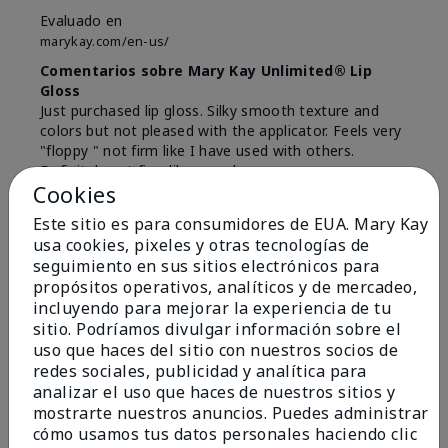
Evaluado en
marykay.com/en-us/
Comentarios sobre Mary Kay Unlimited® Lip
Gloss
Just purchased lip gloss. Silky smooth texture and
colors but not pleased with the applicator. Feels very
"floppy " not firm like I have used with others.
Definitely not firm like samples were.
Cookies
Mostrar Traducción
Este sitio es para consumidores de EUA. Mary Kay
Conclusión
Sí, recomendaría a un amigo
usa cookies, pixeles y otras tecnologías de
seguimiento en sus sitios electrónicos para
¿Le ha resultado útil esta
propósitos operativos, analíticos y de mercadeo,
opinión?
incluyendo para mejorar la experiencia de tu
sitio. Podríamos divulgar información sobre el
8
1
uso que haces del sitio con nuestros socios de
redes sociales, publicidad y analítica para
Marcar esta opinión
analizar el uso que haces de nuestros sitios y
mostrarte nuestros anuncios. Puedes administrar
cómo usamos tus datos personales haciendo clic