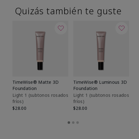
Quizás también te guste
TimeWise® Matte 3D
TimeWise® Luminous 3D
Sk
Foundation
Foundation
De
es
Light 1​ (subtonos rosados
Light 1​ (subtonos rosados
fríos)
fríos)
$9
$28.00
$28.00