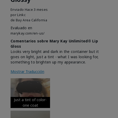
Enviado
Hace 3 meses
por
Linkc
de
Bay Area California
Evaluado en
marykay.com/en-us/
Comentarios sobre Mary Kay Unlimited® Lip
Gloss
Looks very bright and dark in the container but it
goes on light, just a tint - what I was looking for,
something to brighten up my appearance.
Mostrar Traducción
Just a tint of color-
one coat