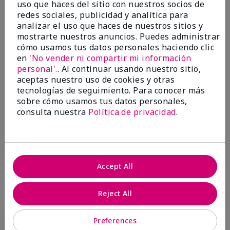
uso que haces del sitio con nuestros socios de
Sunscreen Broad Spectrum
Clear Proof® Acne System
redes sociales, publicidad y analítica para
SPF 15*
Set
analizar el uso que haces de nuestros sitios y
Very Light
$60.00
mostrarte nuestros anuncios. Puedes administrar
$22.00
cómo usamos tus datos personales haciendo clic
en
'No vender ni compartir mi información
personal'.
. Al continuar usando nuestro sitio,
Añadir a la bolsa
Añadir a la bolsa
aceptas nuestro uso de cookies y otras
tecnologías de seguimiento. Para conocer más
sobre cómo usamos tus datos personales,
consulta nuestra
Política de privacidad
.
Accept All
Reject All
De mayor venta
De mayor venta
Juego Milagroso™
Juego Milagroso™
Preferences
TimeWise®
TimeWise®