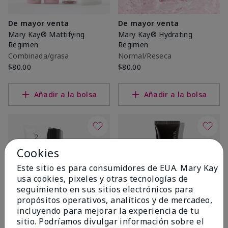
De mayor venta
De mayor venta
Mary Kay® Mattifying
Mary Kay® Hydrating
Regimen
Regimen
Combinada/grasa
Normal/Reseca
$80.00
$80.00
Añadir a la bolsa
Añadir a la bolsa
Cookies
Este sitio es para consumidores de EUA. Mary Kay
usa cookies, pixeles y otras tecnologías de
seguimiento en sus sitios electrónicos para
propósitos operativos, analíticos y de mercadeo,
incluyendo para mejorar la experiencia de tu
sitio. Podríamos divulgar información sobre el
De mayor venta
Mary Kay® CC Cream