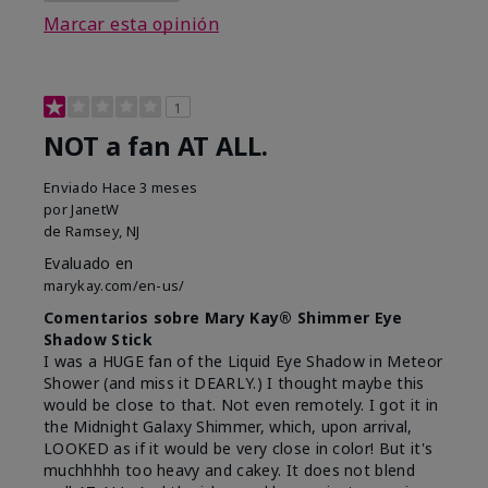
Marcar esta opinión
1
NOT a fan AT ALL.
Enviado
Hace 3 meses
por
JanetW
de
Ramsey, NJ
Evaluado en
marykay.com/en-us/
Comentarios sobre Mary Kay® Shimmer Eye
Shadow Stick
I was a HUGE fan of the Liquid Eye Shadow in Meteor
Shower (and miss it DEARLY.) I thought maybe this
would be close to that. Not even remotely. I got it in
the Midnight Galaxy Shimmer, which, upon arrival,
LOOKED as if it would be very close in color! But it's
muchhhhh too heavy and cakey. It does not blend