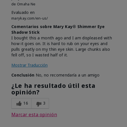
de
Omaha Ne
Evaluado en
marykay.com/en-us/
Comentarios sobre Mary Kay® Shimmer Eye
Shadow Stick
I bought this a month ago and I am displeased with
how it goes on. It is hard to rub on your eyes and
pulls greatly on my thin eye skin. Large chunks also
fell off, so I wasted half of it.
Mostrar Traducción
Conclusión
No, no recomendaría a un amigo
¿Le ha resultado útil esta
opinión?
16
3
Marcar esta opinión