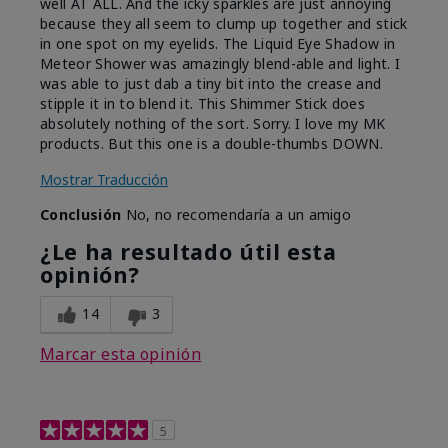
well AT ALL. And the icky sparkles are just annoying
because they all seem to clump up together and stick
in one spot on my eyelids. The Liquid Eye Shadow in
Meteor Shower was amazingly blend-able and light. I
was able to just dab a tiny bit into the crease and
stipple it in to blend it. This Shimmer Stick does
absolutely nothing of the sort. Sorry. I love my MK
products. But this one is a double-thumbs DOWN.
Mostrar Traducción
Conclusión
No, no recomendaría a un amigo
¿Le ha resultado útil esta
opinión?
14
3
Marcar esta opinión
5