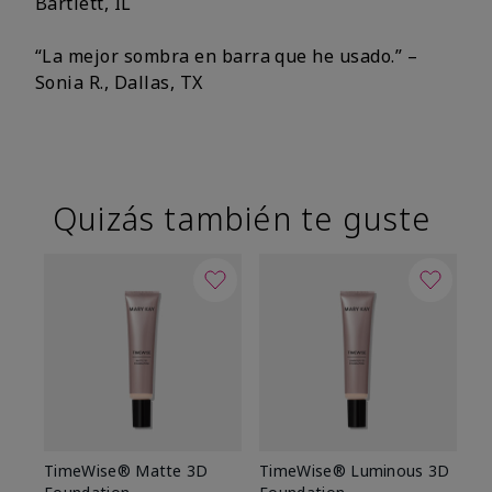
Bartlett, IL
“La mejor sombra en barra que he usado.” –
Sonia R., Dallas, TX
Quizás también te guste
TimeWise® Matte 3D
TimeWise® Luminous 3D
Sk