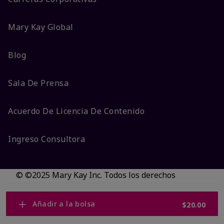
Mary Kay Global
Blog
Sala De Prensa
Acuerdo De Licencia De Contenido
Ingreso Consultora
© ©2025 Mary Kay Inc. Todos los derechos
reservados.
No vender/Preferencias de cookies
Añadir a la bolsa
$20.00
Código DSA/Queja al Código
Términos
Privacidad
Transparencia en CA
Accesibilidad
Cambiar país