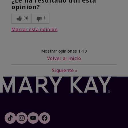
¿Le ha resultado útil esta
opinión?
38
1
Marcar esta opinión
Mostrar opiniones
1-10
Volver al inicio
Siguiente
»