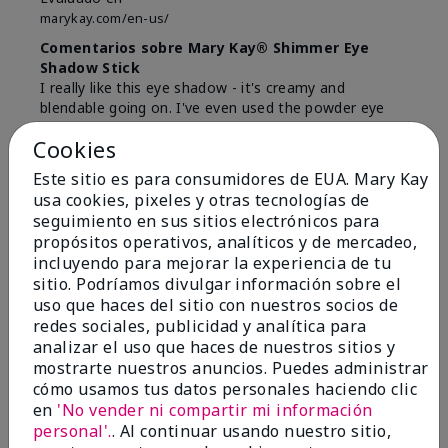
marykay.com/en-us/
Comentarios sobre Mary Kay® Shimmer Eye
Shadow Stick
I really like this eye shadow - it's creamy and
blendable going on. I've even used the powder eye
colors on top. It literally stays on all day.
Cookies
Mostrar Traducción
Este sitio es para consumidores de EUA. Mary Kay
usa cookies, pixeles y otras tecnologías de
Conclusión
Sí, recomendaría a un amigo
seguimiento en sus sitios electrónicos para
¿Le ha resultado útil esta
propósitos operativos, analíticos y de mercadeo,
opinión?
incluyendo para mejorar la experiencia de tu
sitio. Podríamos divulgar información sobre el
0
0
uso que haces del sitio con nuestros socios de
redes sociales, publicidad y analítica para
Marcar esta opinión
analizar el uso que haces de nuestros sitios y
mostrarte nuestros anuncios. Puedes administrar
cómo usamos tus datos personales haciendo clic
en
'No vender ni compartir mi información
5
personal'.
. Al continuar usando nuestro sitio,