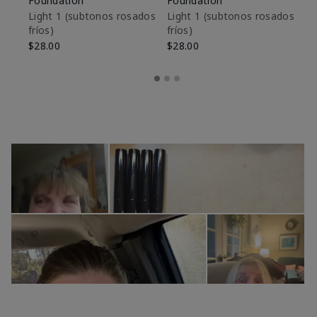
Foundation
Foundation
De
es
Light 1​ (subtonos rosados
Light 1​ (subtonos rosados
fríos)
fríos)
$9
$28.00
$28.00