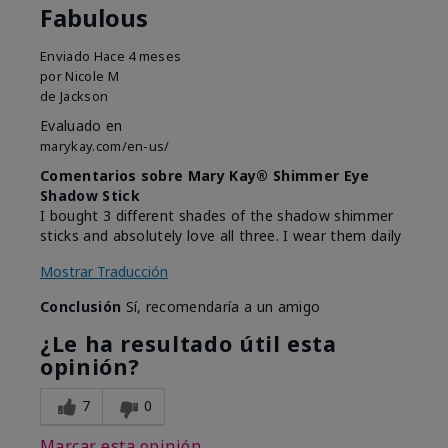
Fabulous
Enviado
Hace 4 meses
por
Nicole M
de
Jackson
Evaluado en
marykay.com/en-us/
Comentarios sobre Mary Kay® Shimmer Eye
Shadow Stick
I bought 3 different shades of the shadow shimmer
sticks and absolutely love all three. I wear them daily
Mostrar Traducción
Conclusión
Sí, recomendaría a un amigo
¿Le ha resultado útil esta
opinión?
7
0
Marcar esta opinión