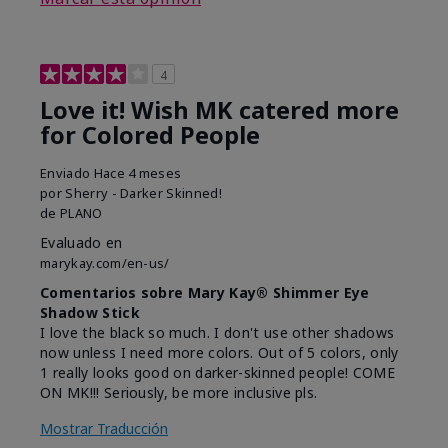
4
Love it! Wish MK catered more
for Colored People
Enviado
Hace 4 meses
por
Sherry - Darker Skinned!
de
PLANO
Evaluado en
marykay.com/en-us/
Comentarios sobre Mary Kay® Shimmer Eye
Shadow Stick
I love the black so much. I don't use other shadows
now unless I need more colors. Out of 5 colors, only
1 really looks good on darker-skinned people! COME
ON MK!!! Seriously, be more inclusive pls.
Mostrar Traducción