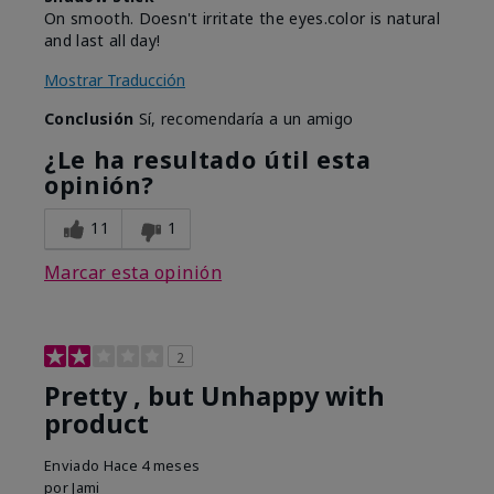
On smooth. Doesn't irritate the eyes.color is natural
and last all day!
Mostrar Traducción
Conclusión
Sí, recomendaría a un amigo
¿Le ha resultado útil esta
opinión?
11
1
Marcar esta opinión
2
Pretty , but Unhappy with
product
Enviado
Hace 4 meses
por
Jami