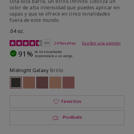
Una sola barra, un brillo infinito. Desliza un
color de alta intensidad que puedes aplicar en
capas y que se ofrece en cinco tonalidades
fuera de este mundo.
.04 oz.
Calificación de clientes de 4,3 de 5
4.6
24 Reseñas
Escribir una opinión
91%
de los encuestados
recomendaría a un amigo.
Midnight Galaxy
Brillo
seleccionado
Out of stock
Out of stock
Out of stock
Out of stock
Out of stock
Favoritos
Pruébalo