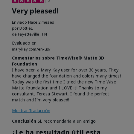
5
Very pleased!
Enviado
Hace 2 meses
por
DottieL
de
Fayetteville, TN
Evaluado en
marykay.com/en-us/
Comentarios sobre TimeWise® Matte 3D
Foundation
I have been a Mary Kay user for over 30 years, They
have changed the foundation and colors many times!
Today was the first time I tried the new Time Wise
Matte foundation and I LOVE it! Thanks to my
consultant, Teresa Stewart, I found the perfect
match and I'm very pleased!
Mostrar Traducción
Conclusión
Sí, recomendaría a un amigo
¿Le ha resultado útil esta