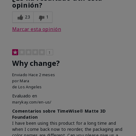
opinión?
23
1
Marcar esta opinión
1
Why change?
Enviado
Hace 2 meses
por
Mara
de
Los Angeles
Evaluado en
marykay.com/en-us/
Comentarios sobre TimeWise® Matte 3D
Foundation
I have been using this product for a long time and
when I come back now to reorder, the packaging and
color names are different. Can you please give us a