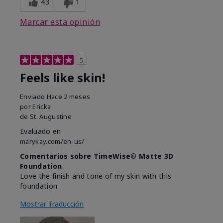
43
1
Marcar esta opinión
5
Feels like skin!
Enviado
Hace 2 meses
por
Ericka
de
St. Augustine
Evaluado en
marykay.com/en-us/
Comentarios sobre TimeWise® Matte 3D
Foundation
Love the finish and tone of my skin with this
foundation
Mostrar Traducción