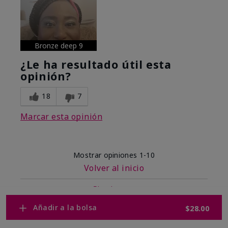
Bronze deep 9
¿Le ha resultado útil esta
opinión?
18
7
Marcar esta opinión
Mostrar opiniones
1-10
Volver al inicio
Siguiente
»
Añadir a la bolsa
$28.00