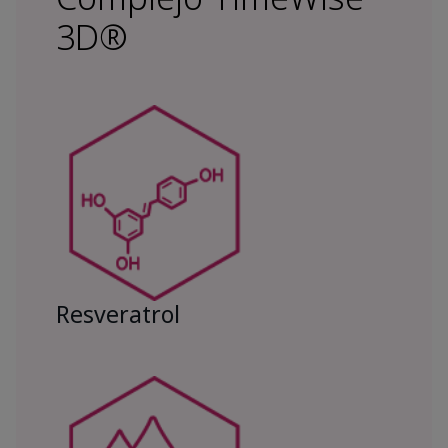
3D®
Resveratrol