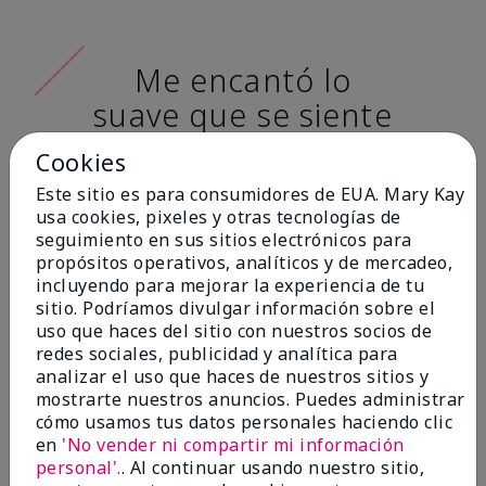
Me encantó lo
suave que se siente
al aplicarla. Tiene
Cookies
un acabado mate
Este sitio es para consumidores de EUA. Mary Kay
muy bonito y no se
usa cookies, pixeles y otras tecnologías de
seguimiento en sus sitios electrónicos para
siente pastosa en la
propósitos operativos, analíticos y de mercadeo,
piel. (tono de piel:
incluyendo para mejorar la experiencia de tu
sitio. Podríamos divulgar información sobre el
claro)
uso que haces del sitio con nuestros socios de
redes sociales, publicidad y analítica para
Ailime A., Tampa, Fla.
analizar el uso que haces de nuestros sitios y
mostrarte nuestros anuncios. Puedes administrar
cómo usamos tus datos personales haciendo clic
en
'No vender ni compartir mi información
personal'.
. Al continuar usando nuestro sitio,