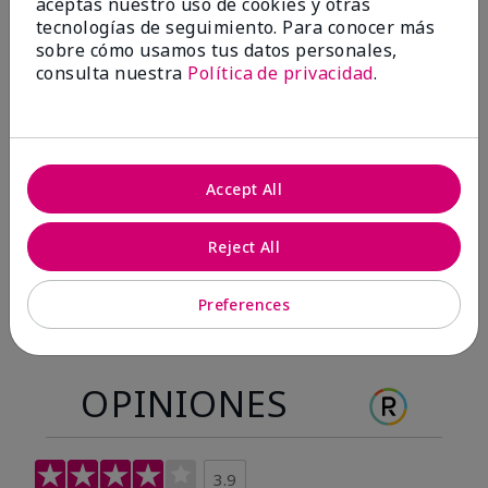
aceptas nuestro uso de cookies y otras
Antes & después
tecnologías de seguimiento. Para conocer más
sobre cómo usamos tus datos personales,
consulta nuestra
Política de privacidad
.
Antes
Después
Antes
Después
Accept All
Reject All
Preferences
OPINIONES
3.9