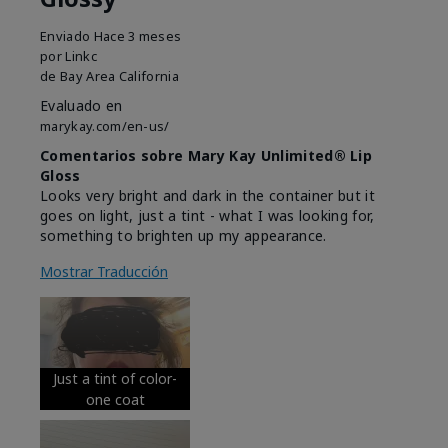
Enviado
Hace 3 meses
por
Linkc
de
Bay Area California
Evaluado en
marykay.com/en-us/
Comentarios sobre Mary Kay Unlimited® Lip
Gloss
Looks very bright and dark in the container but it
goes on light, just a tint - what I was looking for,
something to brighten up my appearance.
Mostrar Traducción
Just a tint of color-
one coat