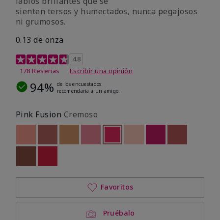
labios brillantes que se
sienten tersos y humectados, nunca pegajosos
ni grumosos.
0.13 de onza
Calificación de clientes de 4,8 de 5
4.8
178 Reseñas
Escribir una opinión
94%
de los encuestados
recomendaría a un amigo.
Pink Fusion
Cremoso
Out of stock
Out of stock
Out of stock
Out of stock
seleccionado
Out of stock
Out of stock
Out of stock
Out of stoc
Out of stock
Out of stock
Favoritos
Pruébalo