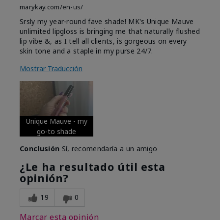
marykay.com/en-us/
Srsly my year-round fave shade! MK's Unique Mauve
unlimited lipgloss is bringing me that naturally flushed
lip vibe &, as I tell all clients, is gorgeous on every
skin tone and a staple in my purse 24/7.
Mostrar Traducción
Unique Mauve - my
go-to shade
Conclusión
Sí, recomendaría a un amigo
¿Le ha resultado útil esta
opinión?
19
0
Marcar esta opinión