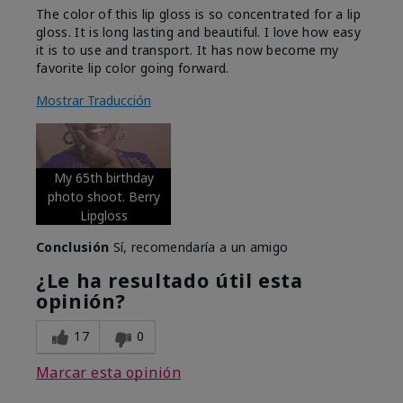
The color of this lip gloss is so concentrated for a lip
gloss. It is long lasting and beautiful. I love how easy
it is to use and transport. It has now become my
favorite lip color going forward.
Mostrar Traducción
My 65th birthday
photo shoot. Berry
Lipgloss
Conclusión
Sí, recomendaría a un amigo
¿Le ha resultado útil esta
opinión?
17
0
Marcar esta opinión