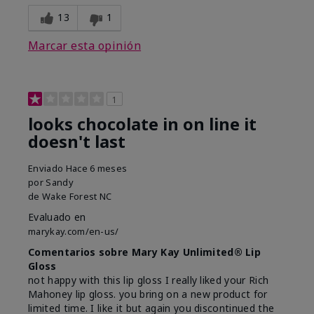
13
1
Marcar esta opinión
1
looks chocolate in on line it
doesn't last
Enviado
Hace 6 meses
por
Sandy
de
Wake Forest NC
Evaluado en
marykay.com/en-us/
Comentarios sobre Mary Kay Unlimited® Lip
Gloss
not happy with this lip gloss I really liked your Rich
Mahoney lip gloss. you bring on a new product for
limited time. I like it but again you discontinued the