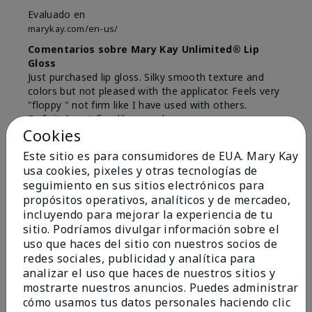
Evaluado en
marykay.com/en-us/
Comentarios sobre Mary Kay Unlimited® Lip
Gloss
Just purchased lip gloss. Silky smooth texture and
colors but not pleased with the applicator. Feels very
"floppy " not firm like I have used with others.
Definitely not firm like samples were.
Cookies
Mostrar Traducción
Este sitio es para consumidores de EUA. Mary Kay
Conclusión
Sí, recomendaría a un amigo
usa cookies, pixeles y otras tecnologías de
seguimiento en sus sitios electrónicos para
¿Le ha resultado útil esta
propósitos operativos, analíticos y de mercadeo,
opinión?
incluyendo para mejorar la experiencia de tu
sitio. Podríamos divulgar información sobre el
8
1
uso que haces del sitio con nuestros socios de
redes sociales, publicidad y analítica para
Marcar esta opinión
analizar el uso que haces de nuestros sitios y
mostrarte nuestros anuncios. Puedes administrar
cómo usamos tus datos personales haciendo clic