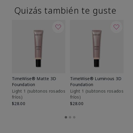
Quizás también te guste
TimeWise® Matte 3D
TimeWise® Luminous 3D
Sk
Foundation
Foundation
De
es
Light 1​ (subtonos rosados
Light 1​ (subtonos rosados
fríos)
fríos)
$9
$28.00
$28.00