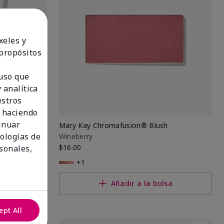
xeles y
 propósitos
 uso que
 analítica
estros
 haciendo
tinuar
 Set
Mary Kay Chromafusion® Blush
nologías de
Wineberry
$16.00
sonales,
+1
lsa
Añadir a la bolsa
ept All