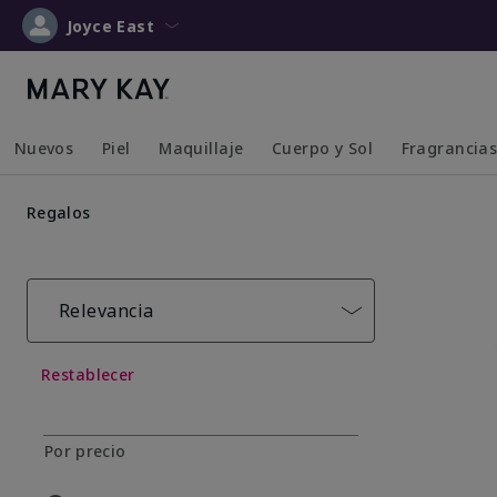
Joyce East
Nuevos
Piel
Maquillaje
Cuerpo y Sol
Fragrancia
Collapsed
Expanded
Collapsed
Expanded
Collapsed
Expanded
Collapsed
Expanded
Regalos
Relevancia
Restablecer
Por precio