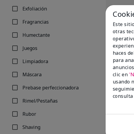
Exfoliación
Refinar por Tipo de producto: Exfoliación
Cooki
Fragrancias
Este sit
Refinar por Tipo de producto: Fragrancias
otras te
Humectante
Refinar por Tipo de producto: Humectante
operativ
experien
Juegos
Refinar por Tipo de producto: Juegos
haces del
para ana
Limpiadora
Refinar por Tipo de producto: Limpiadora
anuncios
Máscara
clic en
'
White Tea & C
Refinar por Tipo de producto: Máscara
Balm
usando n
Prebase perfeccionadora
White Tea & C
seguimie
Refinar por Tipo de producto: Prebase perfeccionador
$14.00
consulta
Rimel/Pestañas
Refinar por Tipo de producto: Rimel/Pestañas
Rubor
Refinar por Tipo de producto: Rubor
Shaving
Refinar por Tipo de producto: Shaving