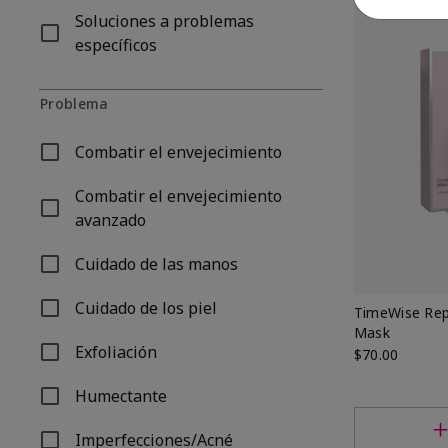
Soluciones a problemas
Refinar por Tipo de producto: Soluciones a problemas 
específicos
Problema
Combatir el envejecimiento
Refinar por Problema: Combatir el envejecimiento
Combatir el envejecimiento
Refinar por Problema: Combatir el envejecimiento av
avanzado
Cuidado de las manos
Refinar por Problema: Cuidado de las manos
Cuidado de los piel
TimeWise Repa
Refinar por Problema: Cuidado de los piel
Mask
Exfoliación
$70.00
Refinar por Problema: Exfoliación
Humectante
Refinar por Problema: Humectante
Imperfecciones/Acné