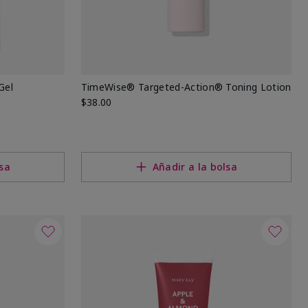
Gel
TimeWise® Targeted-Action® Toning Lotion
$38.00
lsa
Añadir a la bolsa