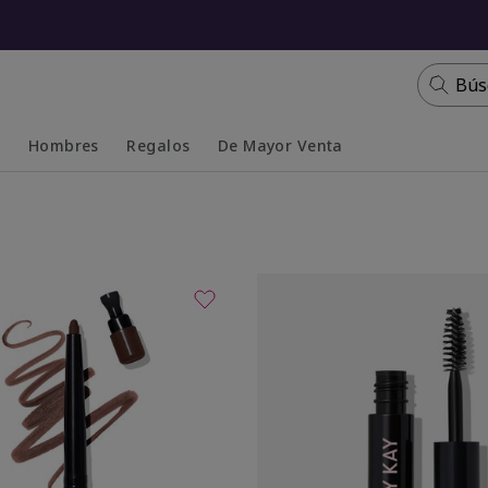
Bús
s
Hombres
Regalos
De Mayor Venta
Collapsed
Expanded