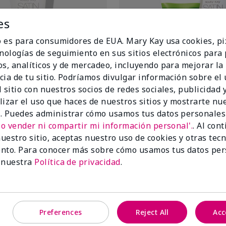
es
io es para consumidores de EUA. Mary Kay usa cookies, pi
cnologías de seguimiento en sus sitios electrónicos para
os, analíticos y de mercadeo, incluyendo para mejorar la
cia de tu sitio. Podríamos divulgar información sobre el
 sitio con nuestros socios de redes sociales, publicidad y
lizar el uso que haces de nuestros sitios y mostrarte nu
. Puedes administrar cómo usamos tus datos personales
No vender ni compartir mi información personal'.
. Al con
itrus Satin Lips® Shea Butter
White Tea & Citrus Satin Lips®
uestro sitio, aceptas nuestro uso de cookies y otras tec
White Tea & Citrus
itrus
$26.00
nto. Para conocer más sobre cómo usamos tus datos per
a
 nuestra
Política de privacidad
.
Añadir a la bolsa
Añadir a la bo
Preferences
Reject All
Acc