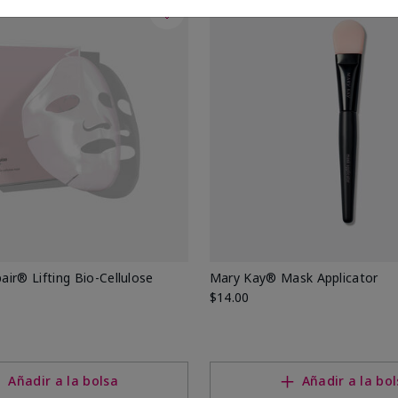
específicos
anzado
ir® Lifting Bio-Cellulose
Mary Kay® Mask Applicator
$14.00
Añadir a la bolsa
Añadir a la bo