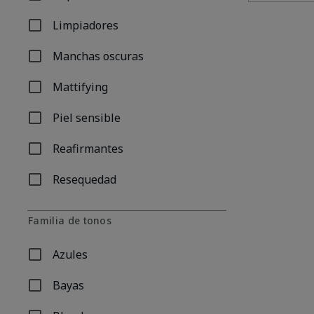
Refinar por Problema: Imperfecciones/Acné
Limpiadores
Refinar por Problema: Limpiadores
Manchas oscuras
Refinar por Problema: Manchas oscuras
Mattifying
Refinar por Problema: Mattifying
Piel sensible
Refinar por Problema: Piel sensible
Reafirmantes
Refinar por Problema: Reafirmantes
Resequedad
Refinar por Problema: Resequedad
Familia de tonos
Azules
Refinar por Familia de tonos: Azules
Bayas
Refinar por Familia de tonos: Bayas