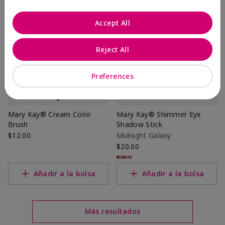
Accept All
Reject All
Preferences
Mary Kay® Cream Color
Mary Kay® Shimmer Eye
Brush
Shadow Stick
$12.00
Midnight Galaxy
$20.00
Añadir a la bolsa
Añadir a la bolsa
Más resultados