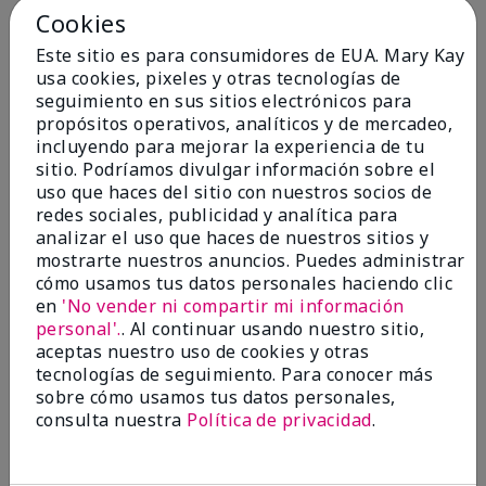
Cookies
Añadir a la bolsa
Añadir a la bolsa
Este sitio es para consumidores de EUA. Mary Kay
usa cookies, pixeles y otras tecnologías de
seguimiento en sus sitios electrónicos para
propósitos operativos, analíticos y de mercadeo,
incluyendo para mejorar la experiencia de tu
sitio. Podríamos divulgar información sobre el
uso que haces del sitio con nuestros socios de
redes sociales, publicidad y analítica para
analizar el uso que haces de nuestros sitios y
mostrarte nuestros anuncios. Puedes administrar
cómo usamos tus datos personales haciendo clic
en
'No vender ni compartir mi información
Mary Kay® Micellar Water
Mary Kay® Gel Eyeliner With
personal'.
. Al continuar usando nuestro sitio,
Expandable Brush Applicator
aceptas nuestro uso de cookies y otras
$18.00
Jet Black
tecnologías de seguimiento. Para conocer más
sobre cómo usamos tus datos personales,
$22.00
consulta nuestra
Política de privacidad
.
Añadir a la bolsa
Añadir a la bolsa