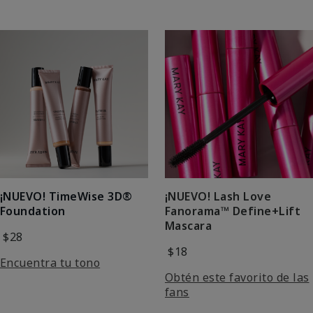
¡NUEVO! Lash Love
¡NUEVO! TimeWise 3D®
Fanorama™ Define+Lift
Foundation
Mascara
$28
$18
Encuentra tu tono
Obtén este favorito de las
fans