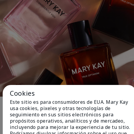
Cookies
Este sitio es para consumidores de EUA. Mary Kay
usa cookies, pixeles y otras tecnologías de
Fragrancia
seguimiento en sus sitios electrónicos para
propósitos operativos, analíticos y de mercadeo,
incluyendo para mejorar la experiencia de tu sitio.
¡NUEVO! Mary Kay® Blush Stick de
Podríamos divulgar información sobre el uso que