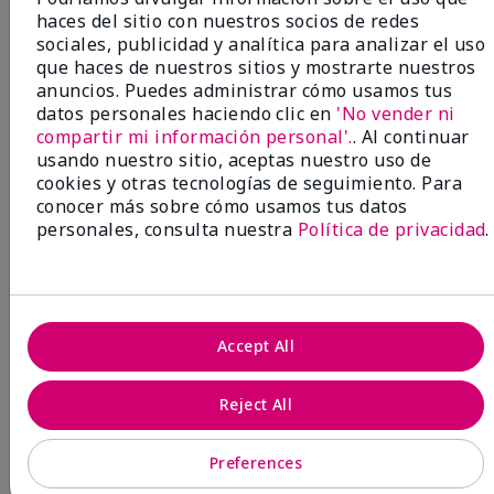
edición limitada†
haces del sitio con nuestros socios de redes
Belleza que contribuye a
sociales, publicidad y analítica para analizar el uso
través del rosa cambia
que haces de nuestros sitios y mostrarte nuestros
anuncios. Puedes administrar cómo usamos tus
vidasSM.
datos personales haciendo clic en
'No vender ni
compartir mi información personal'.
. Al continuar
CAUSA UN IMPACTO POSITIVO
usando nuestro sitio, aceptas nuestro uso de
cookies y otras tecnologías de seguimiento. Para
conocer más sobre cómo usamos tus datos
personales, consulta nuestra
Política de privacidad
.
Accept All
Reject All
Preferences