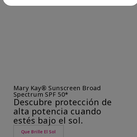
Mary Kay® Sunscreen Broad
Spectrum SPF 50*
Descubre protección de
alta potencia cuando
estés bajo el sol.
Que Brille El Sol