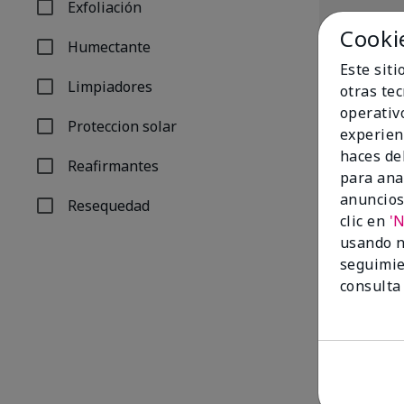
Exfoliación
Refinar por Problema: Exfoliación
Cooki
Humectante
Refinar por Problema: Humectante
Este sit
Limpiadores
otras te
Refinar por Problema: Limpiadores
operativ
Proteccion solar
experien
Refinar por Problema: Proteccion solar
haces del
Reafirmantes
Refinar por Problema: Reafirmantes
para ana
anuncios
Resequedad
Refinar por Problema: Resequedad
clic en
'
TimeWise® 4-
usando n
Normal/Rese
$26.00
seguimie
consulta