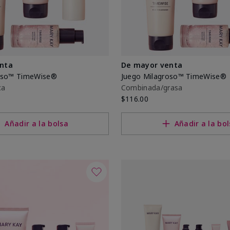
nta
De mayor venta
roso™ TimeWise®
Juego Milagroso™ TimeWise®
ca
Combinada/grasa
$116.00
Añadir a la bolsa
Añadir a la bo