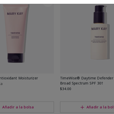
tioxidant Moisturizer
TimeWise® Daytime Defender
Broad Spectrum SPF 30†
ca
$34.00
Añadir a la bolsa
Añadir a la bo