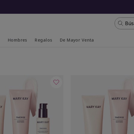
Bús
s
Hombres
Regalos
De Mayor Venta
Collapsed
Expanded