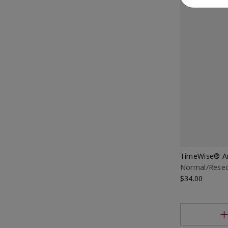
TimeWise® An
Normal/Rese
$34.00