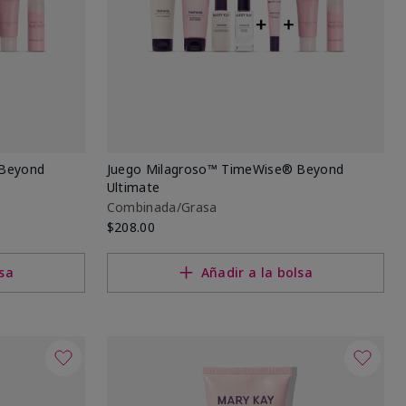
 Beyond
Juego Milagroso™ TimeWise® Beyond
Ultimate
Combinada/Grasa
$208.00
lsa
Añadir a la bolsa