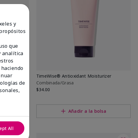
xeles y
 propósitos
 uso que
 analítica
estros
 haciendo
tinuar
TimeWise® Antioxidant Moisturizer
nologías de
Combinada/Grasa
$34.00
sonales,
lsa
Añadir a la bolsa
ept All