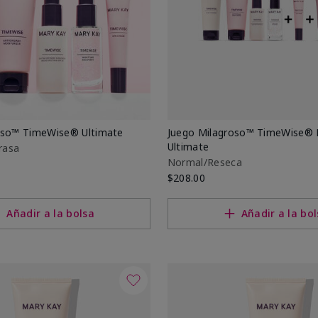
oso™ TimeWise® Ultimate
Juego Milagroso™ TimeWise®
específicos
Ultimate
rasa
Normal/Reseca
$208.00
Añadir a la bolsa
Añadir a la bo
anzado