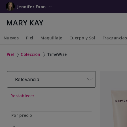
Jennifer Exon
Nuevos
Piel
Maquillaje
Cuerpo y Sol
Fragrancia
Collapsed
Expanded
Collapsed
Expanded
Collapsed
Expanded
Collapsed
Expanded
Piel
Colección
TimeWise
Relevancia
Restablecer
Por precio