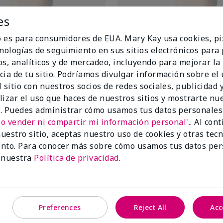
es
io es para consumidores de EUA. Mary Kay usa cookies, pi
cnologías de seguimiento en sus sitios electrónicos para
os, analíticos y de mercadeo, incluyendo para mejorar la
cia de tu sitio. Podríamos divulgar información sobre el
 sitio con nuestros socios de redes sociales, publicidad y
lizar el uso que haces de nuestros sitios y mostrarte nu
. Puedes administrar cómo usamos tus datos personales
No vender ni compartir mi información personal'.
. Al con
in-1 Cleanser
TimeWise® 4-in-1 Cleanser
uestro sitio, aceptas nuestro uso de cookies y otras tec
ca
Combinada/Grasa
$26.00
nto. Para conocer más sobre cómo usamos tus datos per
 nuestra
Política de privacidad
.
Añadir a la bolsa
Añadir a la bo
Preferences
Reject All
Acc