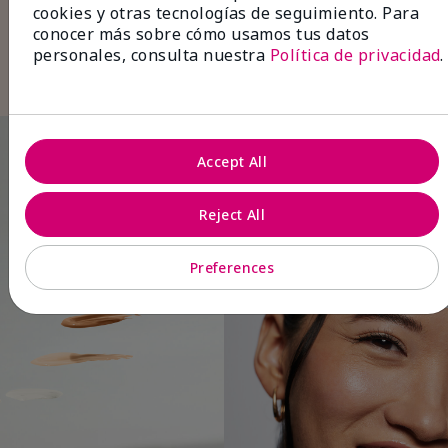
cejas
con color para lograr unas cejas
cookies y otras tecnologías de seguimiento. Para
espectaculares.
conocer más sobre cómo usamos tus datos
Termina con
brillo labial
en un tono natural
personales, consulta nuestra
Política de privacidad
.
para un look refinado y sin esfuerzo.
Accept All
Reject All
Preferences