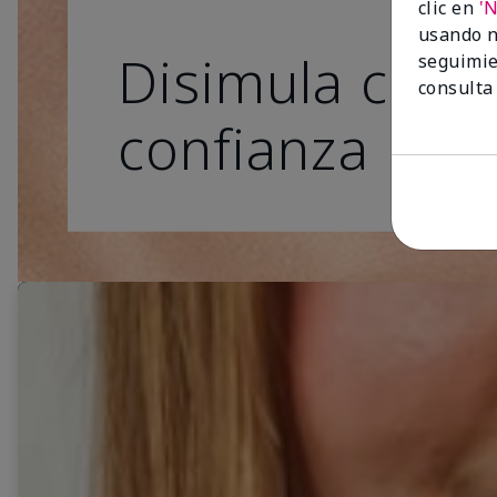
clic en
'
usando n
Disimula con
seguimie
consulta
confianza