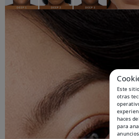
Cooki
Este sit
otras te
operativ
experien
haces del
para ana
anuncios