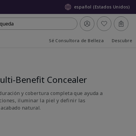
español (Estados Unidos)
queda
Sé Consultora de Belleza
Descubre
Collapsed
Expanded
lti-Benefit Concealer
duración y cobertura completa que ayuda a
iones, iluminar la piel y definir las
 acabado natural.