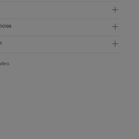
icios
n
udeo.