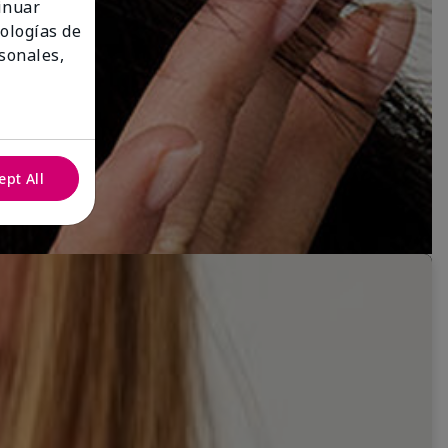
tinuar
nologías de
sonales,
ept All