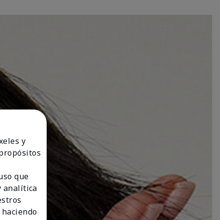
xeles y
 propósitos
 uso que
 analítica
estros
 haciendo