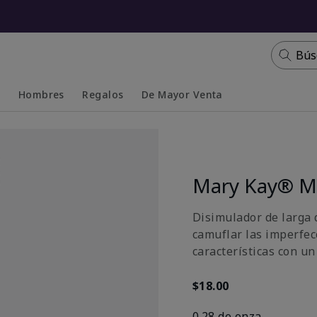
Bús
s
Hombres
Regalos
De Mayor Venta
Collapsed
Expanded
Mary Kay® Mu
Disimulador de larga 
camuflar las imperfecc
características con un
$18.00
0.28 de onza