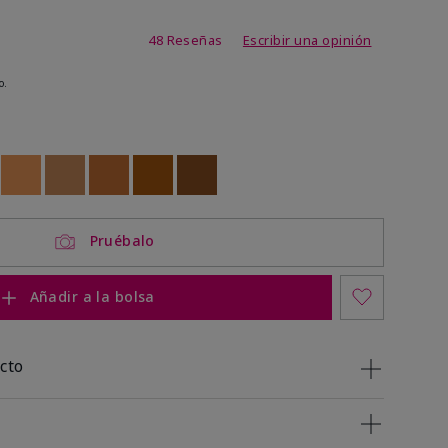
 de 5 de 5
48 Reseñas
Escribir una opinión
o.
ock
 of stock
Out of stock
Out of stock
Out of stock
Out of stock
Out of stock
Pruébalo
Añadir a la bolsa
cto