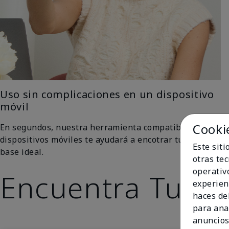
Uso sin complicaciones en un dispositivo
móvil
Cooki
En segundos, nuestra herramienta compatible con
dispositivos móviles te ayudará a encotrar tu tono de
Este sit
base ideal.
otras te
operativ
Encuentra Tu To
experien
haces del
para ana
anuncios