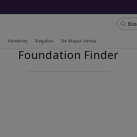
Bús
s
Hombres
Regalos
De Mayor Venta
Foundation Finder
Collapsed
Expanded