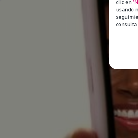
clic en
'
usando n
seguimie
consulta