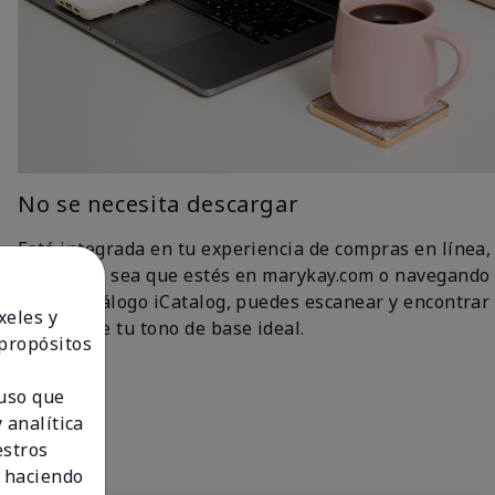
No se necesita descargar
Está integrada en tu experiencia de compras en línea,
así que ya sea que estés en marykay.com o navegando
por el catálogo iCatalog, puedes escanear y encontrar
xeles y
fácilmente tu tono de base ideal.
 propósitos
 uso que
 analítica
estros
 haciendo