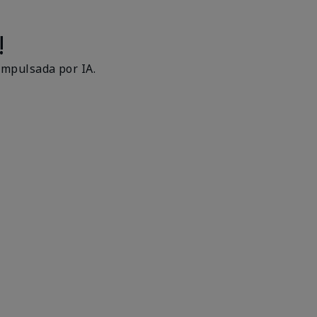
!
impulsada por IA.