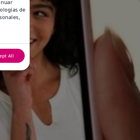
tinuar
nologías de
sonales,
ept All