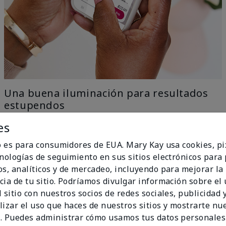
Una buena iluminación para resultados
estupendos
es
Nuestra tecnología con IA elimina todo el trabajo con
el ingenio del aprendizaje automático, solo ve a una
io es para consumidores de EUA. Mary Kay usa cookies, pi
ventana para una iluminación uniforme y natural y
cnologías de seguimiento en sus sitios electrónicos para
obtén los mejores resultados.
os, analíticos y de mercadeo, incluyendo para mejorar la
no Ideal
cia de tu sitio. Podríamos divulgar información sobre el
 sitio con nuestros socios de redes sociales, publicidad y
lizar el uso que haces de nuestros sitios y mostrarte nu
. Puedes administrar cómo usamos tus datos personales