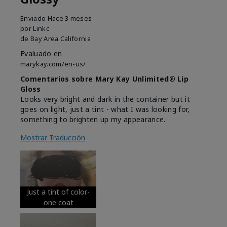
Enviado
Hace 3 meses
por
Linkc
de
Bay Area California
Evaluado en
marykay.com/en-us/
Comentarios sobre Mary Kay Unlimited® Lip
Gloss
Looks very bright and dark in the container but it
goes on light, just a tint - what I was looking for,
something to brighten up my appearance.
Mostrar Traducción
Just a tint of color-
one coat