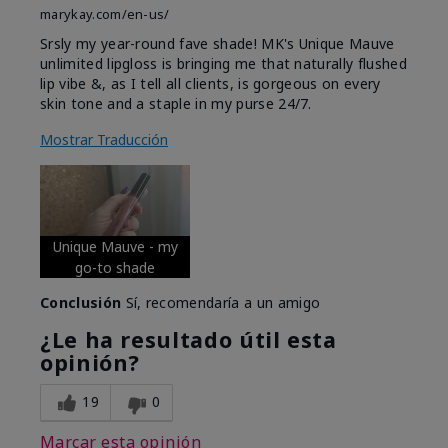
marykay.com/en-us/
Srsly my year-round fave shade! MK's Unique Mauve
unlimited lipgloss is bringing me that naturally flushed
lip vibe &, as I tell all clients, is gorgeous on every
skin tone and a staple in my purse 24/7.
Mostrar Traducción
Unique Mauve - my
go-to shade
Conclusión
Sí, recomendaría a un amigo
¿Le ha resultado útil esta
opinión?
19
0
Marcar esta opinión