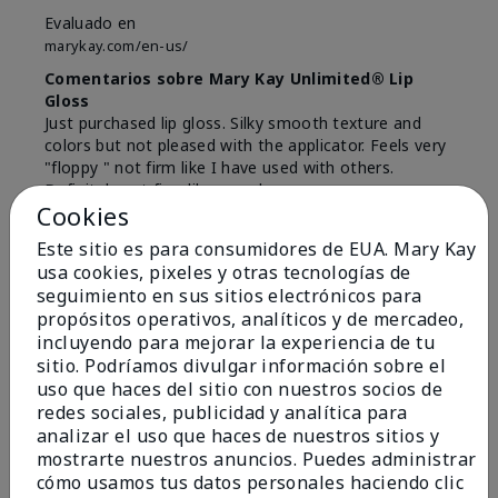
Evaluado en
marykay.com/en-us/
Comentarios sobre Mary Kay Unlimited® Lip
Gloss
Just purchased lip gloss. Silky smooth texture and
colors but not pleased with the applicator. Feels very
"floppy " not firm like I have used with others.
Definitely not firm like samples were.
Cookies
Mostrar Traducción
Este sitio es para consumidores de EUA. Mary Kay
Conclusión
Sí, recomendaría a un amigo
usa cookies, pixeles y otras tecnologías de
seguimiento en sus sitios electrónicos para
¿Le ha resultado útil esta
propósitos operativos, analíticos y de mercadeo,
opinión?
incluyendo para mejorar la experiencia de tu
sitio. Podríamos divulgar información sobre el
8
1
uso que haces del sitio con nuestros socios de
redes sociales, publicidad y analítica para
Marcar esta opinión
analizar el uso que haces de nuestros sitios y
mostrarte nuestros anuncios. Puedes administrar
cómo usamos tus datos personales haciendo clic