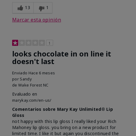
13
1
Marcar esta opinión
1
looks chocolate in on line it
doesn't last
Enviado
Hace 6 meses
por
Sandy
de
Wake Forest NC
Evaluado en
marykay.com/en-us/
Comentarios sobre Mary Kay Unlimited® Lip
Gloss
not happy with this lip gloss I really liked your Rich
Mahoney lip gloss. you bring on a new product for
limited time. I like it but again you discontinued the