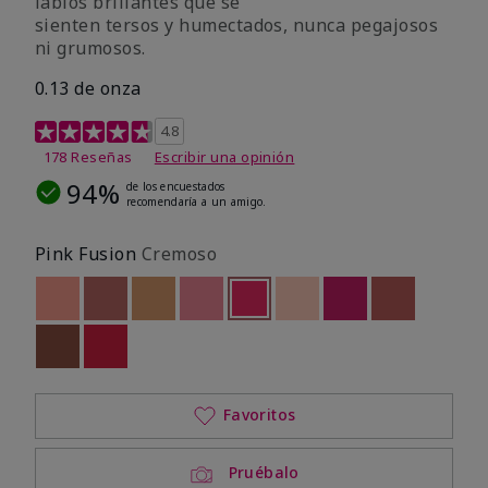
labios brillantes que se
sienten tersos y humectados, nunca pegajosos
ni grumosos.
0.13 de onza
Calificación de clientes de 4,8 de 5
4.8
178 Reseñas
Escribir una opinión
94%
de los encuestados
recomendaría a un amigo.
Pink Fusion
Cremoso
Out of stock
Out of stock
Out of stock
Out of stock
seleccionado
Out of stock
Out of stock
Out of stock
Out of stoc
Out of stock
Out of stock
Favoritos
Pruébalo