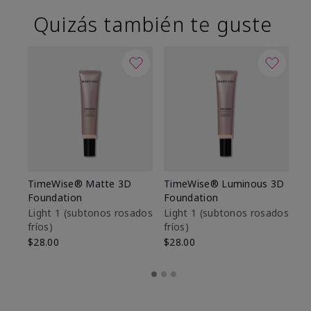
Quizás también te guste
TimeWise® Matte 3D
TimeWise® Luminous 3D
Sk
Foundation
Foundation
De
es
Light 1​ (subtonos rosados
Light 1​ (subtonos rosados
fríos)
fríos)
$9
$28.00
$28.00