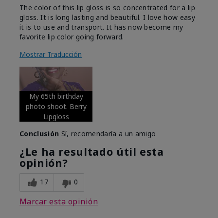
The color of this lip gloss is so concentrated for a lip
gloss. It is long lasting and beautiful. I love how easy
it is to use and transport. It has now become my
favorite lip color going forward.
Mostrar Traducción
My 65th birthday
photo shoot. Berry
Lipgloss
Conclusión
Sí, recomendaría a un amigo
¿Le ha resultado útil esta
opinión?
17
0
Marcar esta opinión