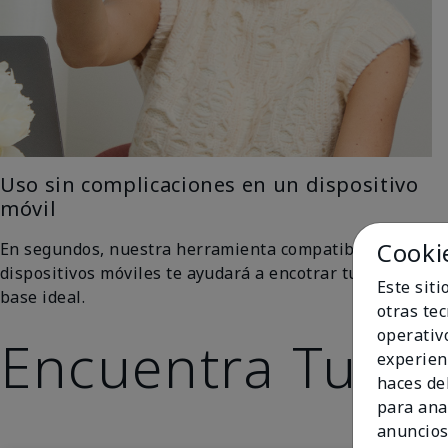
Uso sin complicaciones en un dispositivo
móvil
Cooki
En segundos, nuestra herramienta compatible con
dispositivos móviles te ayudará a encotrar tu tono de
Este sit
base ideal.
otras te
operativ
Encuentra Tu To
experien
haces del
para ana
anuncios