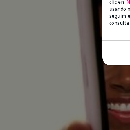
clic en
'
usando n
seguimie
consulta