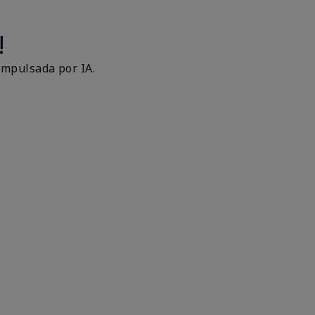
!
impulsada por IA.