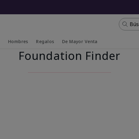
Bús
s
Hombres
Regalos
De Mayor Venta
Foundation Finder
Collapsed
Expanded