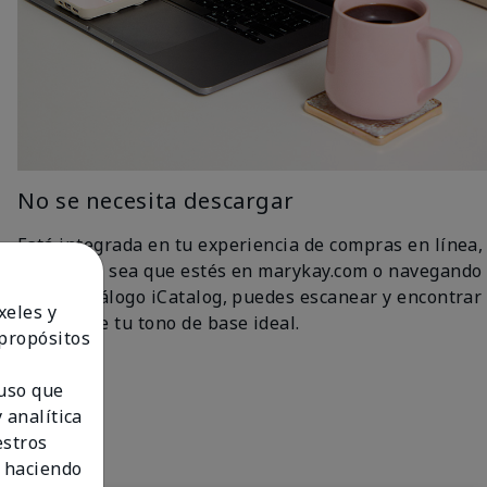
No se necesita descargar
Está integrada en tu experiencia de compras en línea,
así que ya sea que estés en marykay.com o navegando
por el catálogo iCatalog, puedes escanear y encontrar
xeles y
fácilmente tu tono de base ideal.
 propósitos
 uso que
 analítica
estros
 haciendo