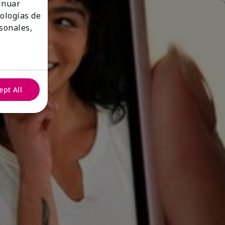
tinuar
nologías de
sonales,
ept All