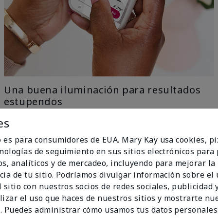
Una buena iluminación para resultados
estupendos
es
Nuestra tecnología con IA elimina todo el trabajo con
el ingenio del aprendizaje automático, solo ve a una
io es para consumidores de EUA. Mary Kay usa cookies, pi
ventana para una iluminación uniforme y natural y
cnologías de seguimiento en sus sitios electrónicos para
obtén los mejores resultados.
os, analíticos y de mercadeo, incluyendo para mejorar la
no Ideal
cia de tu sitio. Podríamos divulgar información sobre el
 sitio con nuestros socios de redes sociales, publicidad y
lizar el uso que haces de nuestros sitios y mostrarte nu
. Puedes administrar cómo usamos tus datos personales