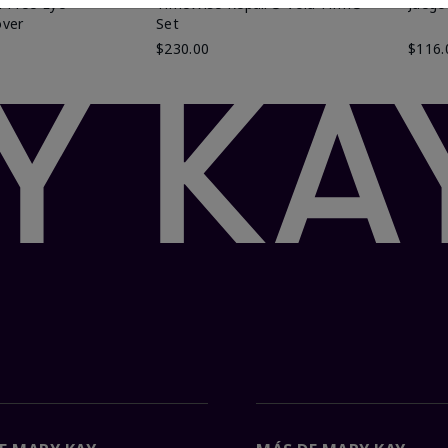
-Free Eye
TimeWise Repair® Volu-Firm®
Juego
ver
Set
$230.00
$116.