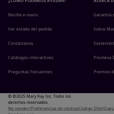
¿CÓMO PODEMOS AYUDAR?
ACERCA D
Recibe e-mails
Garantía 
Ver estado del pedido
Sobre Ma
Contáctanos
Sostenibi
Catálogos interactivos
Promesa 
Preguntas frecuentes
Premios d
© ©2025 Mary Kay Inc. Todos los
derechos reservados.
No vender/Preferencias de cookies
Código DSA/Queja