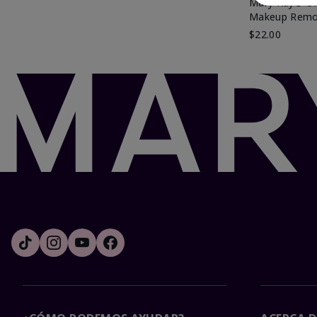
Mary Kay® Oil
Makeup Remo
$22.00