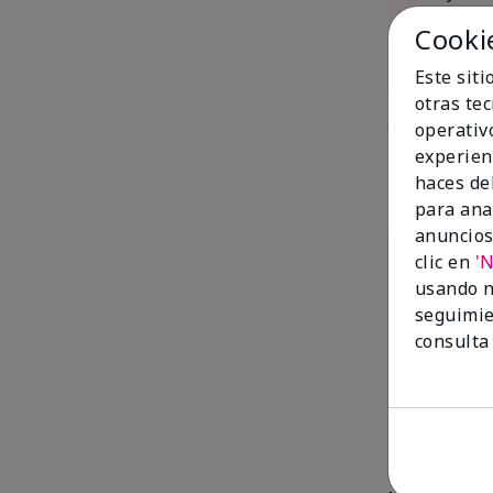
fits your 
Cooki
tips, skin
order by e
Este sit
otras te
operativ
experien
Prod
haces del
para ana
anuncios
clic en
'
usando n
seguimie
consulta