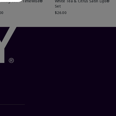
 Milagroso™ TimeWise®
White Tea & Citrus Satin Lips®
Set
00
$26.00