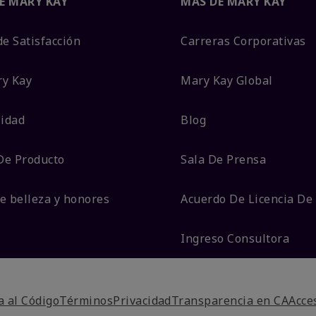
E MARY KAY
MÁS DE MARY KAY
de Satisfacción
Carreras Corporativas
ry Kay
Mary Kay Global
lidad
Blog
De Producto
Sala De Prensa
e belleza y honores
Acuerdo De Licencia De
Ingreso Consultora
 al Código
Términos
Privacidad
Transparencia en CA
Acce