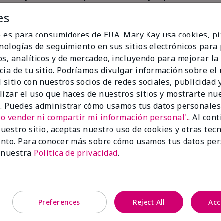
Lifestyle? Just tell me if you’d like a one-on-one consulta
es
 care advice or free samples. Yes, You can always try befo
-mail or phone, the choice is yours. I’d love to help you
io es para consumidores de EUA. Mary Kay usa cookies, pi
cnologías de seguimiento en sus sitios electrónicos para
os, analíticos y de mercadeo, incluyendo para mejorar la
cia de tu sitio. Podríamos divulgar información sobre el
uctos favoritos
 sitio con nuestros socios de redes sociales, publicidad y
lizar el uso que haces de nuestros sitios y mostrarte nu
. Puedes administrar cómo usamos tus datos personales
No vender ni compartir mi información personal'.
. Al con
uestro sitio, aceptas nuestro uso de cookies y otras tec
nto. Para conocer más sobre cómo usamos tus datos per
 nuestra
Política de privacidad
.
Preferences
Reject All
Acc