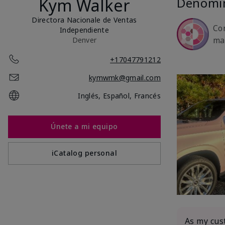
Kym Walker
Denomi
Directora Nacionale de Ventas
Co
Independiente
ma
Denver
+17047791212
kymwmk@gmail.com
Inglés, Español, Francés
Únete a mi equipo
iCatalog personal
As my cus