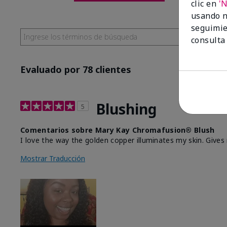
clic en
'
usando n
seguimie
consulta
Evaluado por 78 clientes
Blushing
5
Comentarios sobre Mary Kay Chromafusion® Blush
I love the way the golden copper illuminates my skin. Give
Mostrar Traducción