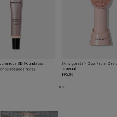
Luminous 3D Foundation
Skinvigorate™ Duo Facial Devic
especial†
btonos rosados fríos)
$95.00