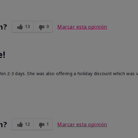
n?
13
0
Marcar esta opinión
e!
hin 2-3 days. She was also offering a holiday discount which was
n?
12
1
Marcar esta opinión