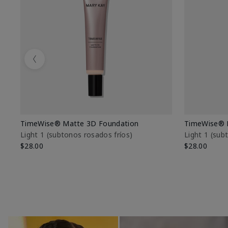
Previous
TimeWise® Matte 3D Foundation
TimeWise® 
Light 1​ (subtonos rosados fríos)
Light 1​ (su
$28.00
$28.00