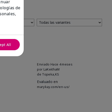
tinuar
nologías de
sonales,
ept All
Enviado
Hace 4 meses
por
LaKeithaM
de
Topeka,KS
Evaluado en
marykay.com/en-us/