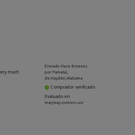
Enviado
Hace 8 meses
 very much
por
PamelaL
de
Hayden,Alabama
Comprador verificado
Evaluado en
marykay.com/en-us/