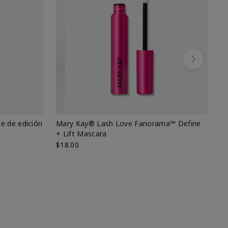
Next
e de edición
Mary Kay® Lash Love Fanorama™ Define
Ma
+ Lift Mascara
Ki
$18.00
$2