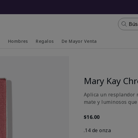
Bús
s
Hombres
Regalos
De Mayor Venta
Collapsed
Expanded
Mary Kay Ch
Aplica un resplandor n
mate y luminosos que 
$16.00
.14 de onza