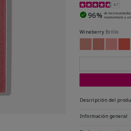
Calificación de clientes 
4.7
96%
de los encuestados
recomendaría a un
Wineberry
Brillo
Out of stock
Out of stock
Out of st
Out
Descripción del produ
Información general