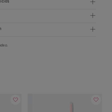
icios
n
udeo.