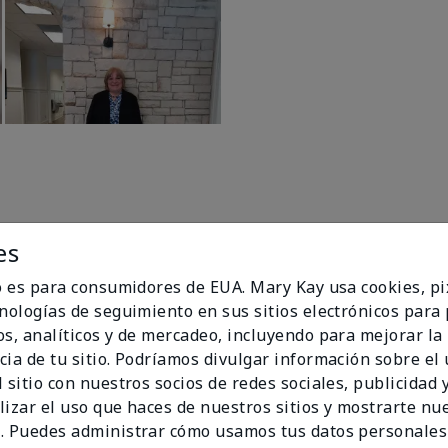
es
io es para consumidores de EUA. Mary Kay usa cookies, pi
cnologías de seguimiento en sus sitios electrónicos para
96%
os, analíticos y de mercadeo, incluyendo para mejorar la
cia de tu sitio. Podríamos divulgar información sobre el
de los encuestados
 sitio con nuestros socios de redes sociales, publicidad y
recomendaría a un
lizar el uso que haces de nuestros sitios y mostrarte nu
amigo.
. Puedes administrar cómo usamos tus datos personales