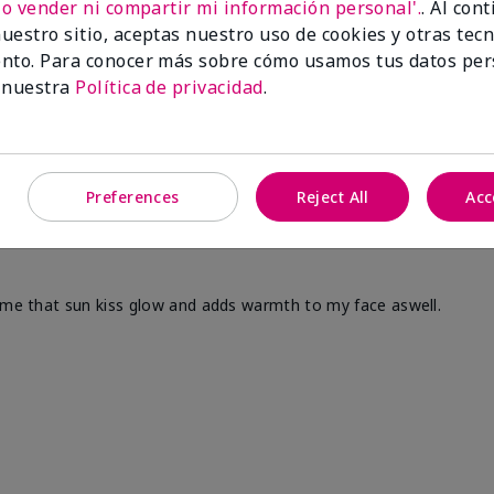
No vender ni compartir mi información personal'.
. Al con
uestro sitio, aceptas nuestro uso de cookies y otras tec
nto. Para conocer más sobre cómo usamos tus datos per
 nuestra
Política de privacidad
.
Preferences
Reject All
Acc
s me that sun kiss glow and adds warmth to my face aswell.