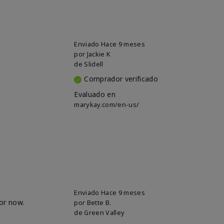
Enviado
Hace 9 meses
por
Jackie K
de
Slidell
Comprador verificado
Evaluado en
marykay.com/en-us/
Enviado
Hace 9 meses
for now.
por
Bette B.
de
Green Valley