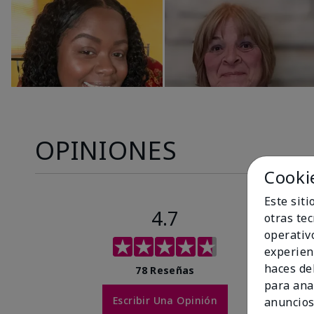
OPINIONES
Cooki
Este sit
4.7
otras te
operativ
experien
haces del
78 Reseñas
para ana
Escribir Una Opinión
anuncios