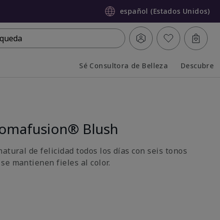
español (Estados Unidos)
queda
Sé Consultora de Belleza
Descubre
Collapsed
Expanded
romafusion® Blush
atural de felicidad todos los días con seis tonos
se mantienen fieles al color.