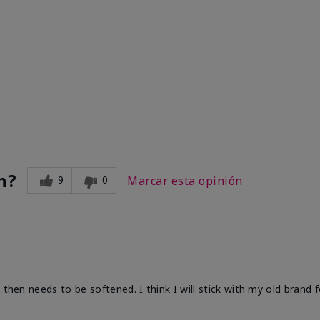
n?
9
0
Marcar esta opinión
 then needs to be softened. I think I will stick with my old brand 