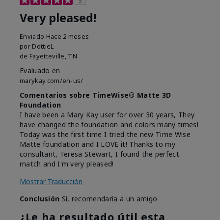
5
Very pleased!
Enviado
Hace 2 meses
por
DottieL
de
Fayetteville, TN
Evaluado en
marykay.com/en-us/
Comentarios sobre TimeWise® Matte 3D
Foundation
I have been a Mary Kay user for over 30 years, They
have changed the foundation and colors many times!
Today was the first time I tried the new Time Wise
Matte foundation and I LOVE it! Thanks to my
consultant, Teresa Stewart, I found the perfect
match and I'm very pleased!
Mostrar Traducción
Conclusión
Sí, recomendaría a un amigo
¿Le ha resultado útil esta