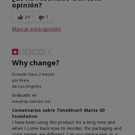
opinión?
24
1
Marcar esta opinión
1
Why change?
Enviado
Hace 2 meses
por
Mara
de
Los Angeles
Evaluado en
marykay.com/en-us/
Comentarios sobre TimeWise® Matte 3D
Foundation
I have been using this product for a long time and
when I come back now to reorder, the packaging and
color names are different. Can you please give us a