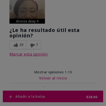
Bronze deep 9
¿Le ha resultado útil esta
opinión?
20
7
Marcar esta opinión
Mostrar opiniones
1-10
Volver al inicio
Siguiente
»
Añadir a la bolsa
$28.00