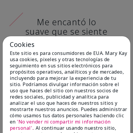
Me encantó lo
suave que se siente
al aplicarla. Tiene
Cookies
un acabado mate
Este sitio es para consumidores de EUA. Mary Kay
muy bonito y no se
usa cookies, pixeles y otras tecnologías de
seguimiento en sus sitios electrónicos para
siente pastosa en la
propósitos operativos, analíticos y de mercadeo,
piel. (tono de piel:
incluyendo para mejorar la experiencia de tu
sitio. Podríamos divulgar información sobre el
claro)
uso que haces del sitio con nuestros socios de
redes sociales, publicidad y analítica para
Ailime A., Tampa, Fla.
analizar el uso que haces de nuestros sitios y
mostrarte nuestros anuncios. Puedes administrar
cómo usamos tus datos personales haciendo clic
en
'No vender ni compartir mi información
personal'.
. Al continuar usando nuestro sitio,