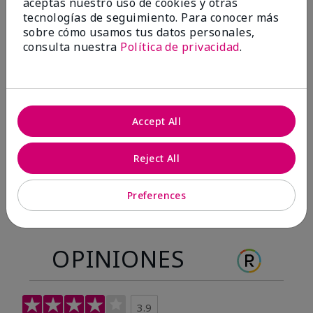
aceptas nuestro uso de cookies y otras
Antes & después
tecnologías de seguimiento. Para conocer más
sobre cómo usamos tus datos personales,
consulta nuestra
Política de privacidad
.
Antes
Después
Antes
Después
Accept All
Reject All
Preferences
OPINIONES
3.9