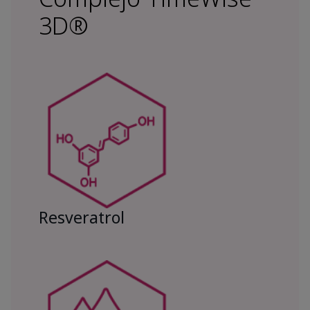
3D®
Resveratrol