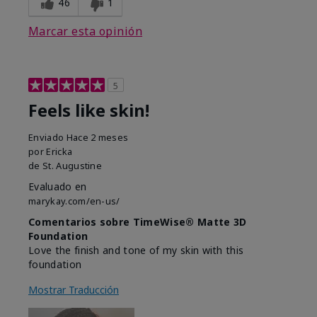
46
1
Marcar esta opinión
5
Feels like skin!
Enviado
Hace 2 meses
por
Ericka
de
St. Augustine
Evaluado en
marykay.com/en-us/
Comentarios sobre TimeWise® Matte 3D
Foundation
Love the finish and tone of my skin with this
foundation
Mostrar Traducción