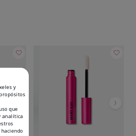
xeles y
 propósitos
Next
 uso que
 analítica
estros
 haciendo