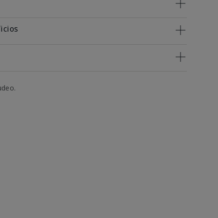
icios
udeo.