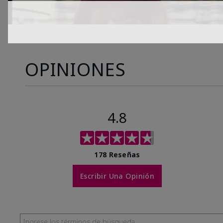
OPINIONES
4.8
178 Reseñas
Escribir Una Opinión