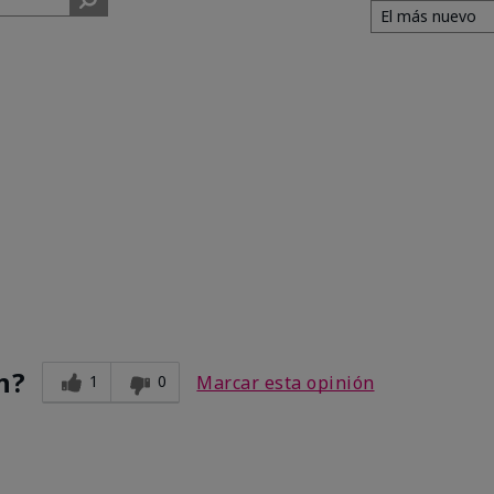
n?
1
0
Marcar esta opinión