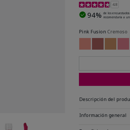
Calificación de clientes 
4.8
94%
de los encuestados
recomendaría a un
Pink Fusion
Cremoso
Out of stock
Out of stock
Out of st
Out
Descripción del produ
Información general