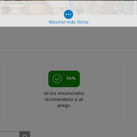
Mostrar más fotos
94%
de los encuestados
recomendaría a un
amigo.