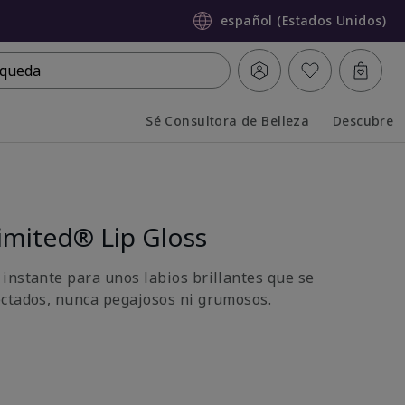
español (Estados Unidos)
queda
Sé Consultora de Belleza
Descubre
Collapsed
Expanded
imited® Lip Gloss
instante para unos labios brillantes que se
ctados, nunca pegajosos ni grumosos.