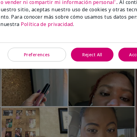
No vender ni compartir mi información personal'.
. Al con
Luminous 3D Foundation
Skinvigorate™ Duo Facial Devic
uestro sitio, aceptas nuestro uso de cookies y otras tec
especial†
btonos rosados fríos)
nto. Para conocer más sobre cómo usamos tus datos per
$95.00
 nuestra
Política de privacidad
.
Preferences
Reject All
Acc