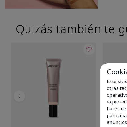
Quizás también te g
Cooki
Este sit
otras te
operativ
Previous
experien
haces del
para ana
anuncios