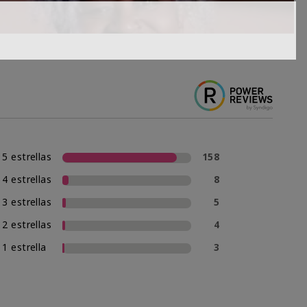
5 estrellas
158
4 estrellas
8
3 estrellas
5
2 estrellas
4
1 estrella
3