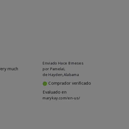
Enviado
Hace 8 meses
 very much
por
PamelaL
de
Hayden,Alabama
Comprador verificado
Evaluado en
marykay.com/en-us/