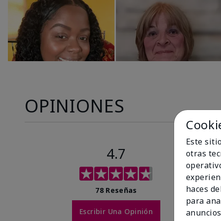
OPINIONES
Cooki
Este sit
4.7
otras te
operativ
experien
haces del
78 Reseñas
para ana
Escribir Una Opinión
anuncios