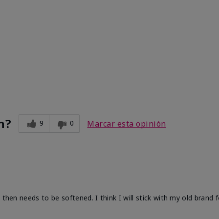
n?
9
0
Marcar esta opinión
 then needs to be softened. I think I will stick with my old brand 