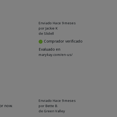
Enviado
Hace 9 meses
por
Jackie K
de
Slidell
Comprador verificado
Evaluado en
marykay.com/en-us/
Enviado
Hace 9 meses
for now.
por
Bette B.
de
Green Valley