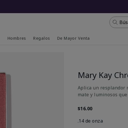
Bús
s
Hombres
Regalos
De Mayor Venta
Collapsed
Expanded
Mary Kay Ch
Aplica un resplandor n
mate y luminosos que 
$16.00
.14 de onza