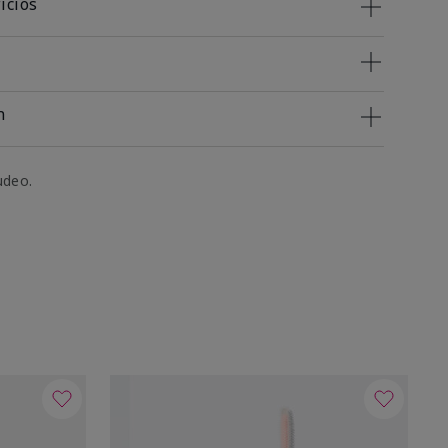
icios
n
udeo.