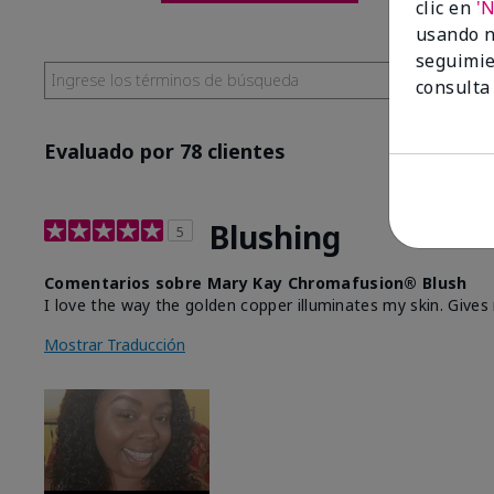
clic en
'
usando n
seguimie
consulta
Evaluado por 78 clientes
Blushing
5
Comentarios sobre Mary Kay Chromafusion® Blush
I love the way the golden copper illuminates my skin. Give
Mostrar Traducción