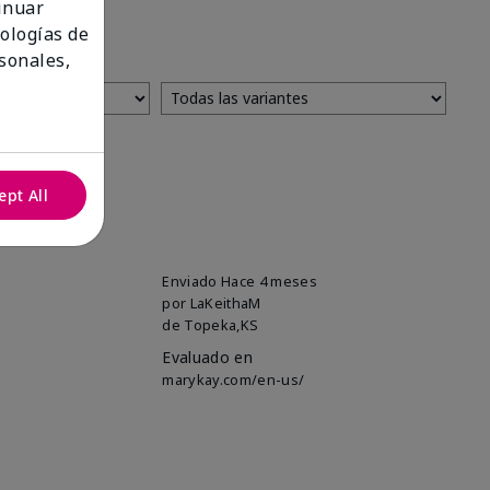
tinuar
nologías de
sonales,
ept All
Enviado
Hace 4 meses
por
LaKeithaM
de
Topeka,KS
Evaluado en
marykay.com/en-us/