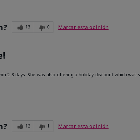
n?
13
0
Marcar esta opinión
e!
hin 2-3 days. She was also offering a holiday discount which was
n?
12
1
Marcar esta opinión