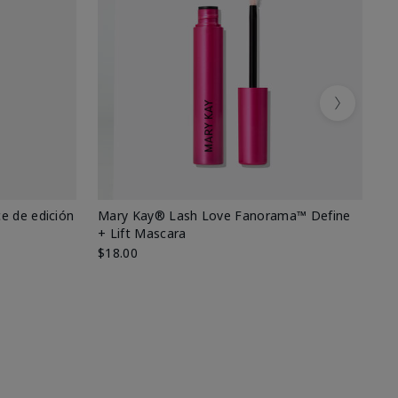
Next
e de edición
Mary Kay® Lash Love Fanorama™ Define
Ma
+ Lift Mascara
Ki
$18.00
$2