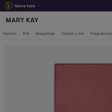
Marie Felis
Nuevos
Piel
Maquillaje
Cuerpo y Sol
Fragrancia
Collapsed
Expanded
Collapsed
Expanded
Collapsed
Expanded
Collapsed
Expanded