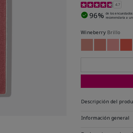
Calificación de clientes 
4.7
96%
de los encuestados
recomendaría a un
Wineberry
Brillo
Out of stock
Out of stock
Out of st
Out
Descripción del produ
Información general