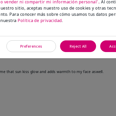
No vender ni compartir mi información personal'.
. Al con
uestro sitio, aceptas nuestro uso de cookies y otras tec
nto. Para conocer más sobre cómo usamos tus datos per
 nuestra
Política de privacidad
.
Preferences
Reject All
Acc
s me that sun kiss glow and adds warmth to my face aswell.