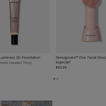
Luminous 3D Foundation
Skinvigorate™ Duo Facial Devic
especial†
btonos rosados fríos)
$95.00