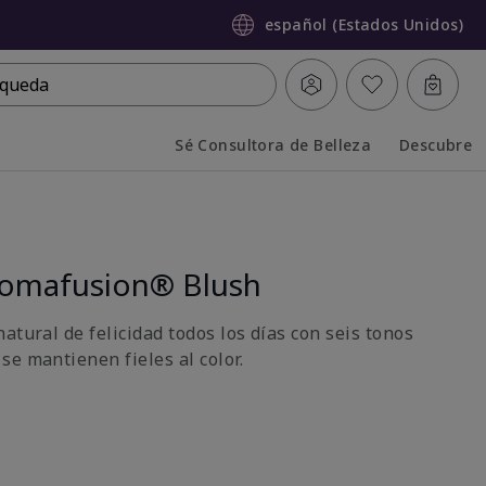
español (Estados Unidos)
queda
Sé Consultora de Belleza
Descubre
Collapsed
Expanded
romafusion® Blush
atural de felicidad todos los días con seis tonos
se mantienen fieles al color.