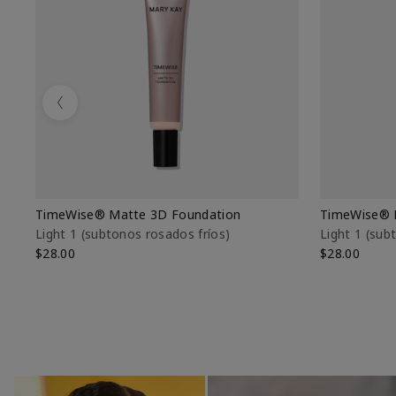
Previous
TimeWise® Matte 3D Foundation
TimeWise® 
Light 1​ (subtonos rosados fríos)
Light 1​ (su
$28.00
$28.00