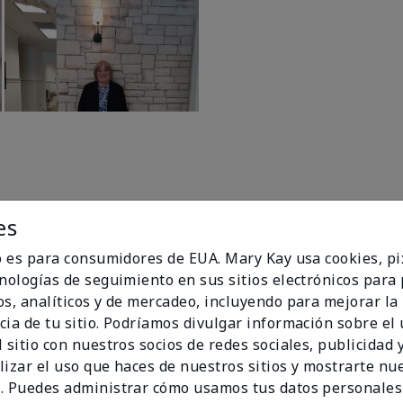
es
io es para consumidores de EUA. Mary Kay usa cookies, pi
cnologías de seguimiento en sus sitios electrónicos para
96%
os, analíticos y de mercadeo, incluyendo para mejorar la
cia de tu sitio. Podríamos divulgar información sobre el
de los encuestados
 sitio con nuestros socios de redes sociales, publicidad y
recomendaría a un
lizar el uso que haces de nuestros sitios y mostrarte nu
amigo.
. Puedes administrar cómo usamos tus datos personales