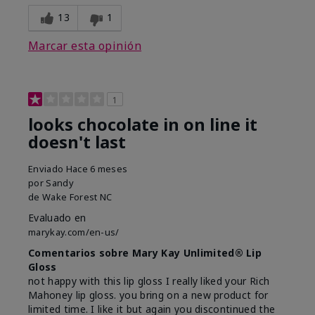
13
1
Marcar esta opinión
1
looks chocolate in on line it
doesn't last
Enviado
Hace 6 meses
por
Sandy
de
Wake Forest NC
Evaluado en
marykay.com/en-us/
Comentarios sobre Mary Kay Unlimited® Lip
Gloss
not happy with this lip gloss I really liked your Rich
Mahoney lip gloss. you bring on a new product for
limited time. I like it but again you discontinued the