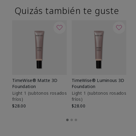
Quizás también te guste
TimeWise® Matte 3D
TimeWise® Luminous 3D
Sk
Foundation
Foundation
De
es
Light 1​ (subtonos rosados
Light 1​ (subtonos rosados
fríos)
fríos)
$9
$28.00
$28.00