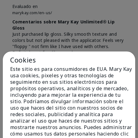
Evaluado en
marykay.com/en-us/
Comentarios sobre Mary Kay Unlimited® Lip
Gloss
Just purchased lip gloss. Silky smooth texture and
colors but not pleased with the applicator. Feels very
"floppy " not firm like I have used with others.
Definitely not firm like samples were.
Cookies
Mostrar Traducción
Este sitio es para consumidores de EUA. Mary Kay
Conclusión
Sí, recomendaría a un amigo
usa cookies, pixeles y otras tecnologías de
seguimiento en sus sitios electrónicos para
¿Le ha resultado útil esta
propósitos operativos, analíticos y de mercadeo,
opinión?
incluyendo para mejorar la experiencia de tu
sitio. Podríamos divulgar información sobre el
8
1
uso que haces del sitio con nuestros socios de
redes sociales, publicidad y analítica para
Marcar esta opinión
analizar el uso que haces de nuestros sitios y
mostrarte nuestros anuncios. Puedes administrar
cómo usamos tus datos personales haciendo clic