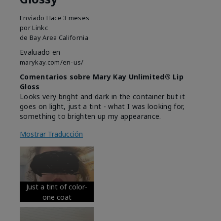
Enviado
Hace 3 meses
por
Linkc
de
Bay Area California
Evaluado en
marykay.com/en-us/
Comentarios sobre Mary Kay Unlimited® Lip
Gloss
Looks very bright and dark in the container but it
goes on light, just a tint - what I was looking for,
something to brighten up my appearance.
Mostrar Traducción
Just a tint of color-
one coat