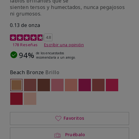
labios brillantes que se
sienten tersos y humectados, nunca pegajosos
ni grumosos.
0.13 de onza
Calificación de clientes de 4,2 de 5
4.8
178 Reseñas
Escribir una opinión
94%
de los encuestados
recomendaría a un amigo.
Beach Bronze
Brillo
seleccionado
Out of stock
Out of stock
Out of stock
Out of stock
Out of stock
Out of stock
Out of stock
Out of stoc
Out of stock
Out of stock
Favoritos
Pruébalo