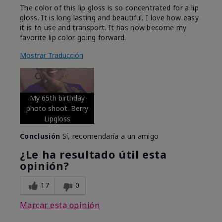
The color of this lip gloss is so concentrated for a lip
gloss. It is long lasting and beautiful. I love how easy
it is to use and transport. It has now become my
favorite lip color going forward.
Mostrar Traducción
My 65th birthday
photo shoot. Berry
Lipgloss
Conclusión
Sí, recomendaría a un amigo
¿Le ha resultado útil esta
opinión?
17
0
Marcar esta opinión