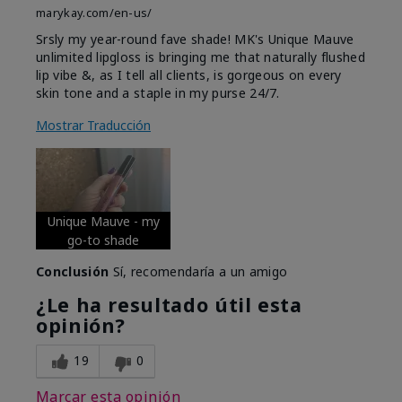
marykay.com/en-us/
Srsly my year-round fave shade! MK's Unique Mauve
unlimited lipgloss is bringing me that naturally flushed
lip vibe &, as I tell all clients, is gorgeous on every
skin tone and a staple in my purse 24/7.
Mostrar Traducción
Unique Mauve - my
go-to shade
Conclusión
Sí, recomendaría a un amigo
¿Le ha resultado útil esta
opinión?
19
0
Marcar esta opinión