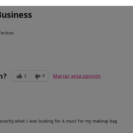
Business
h
fection.
n?
2
0
Marcar esta opinión
h
 exactly what I was looking for. A must for my makeup bag.