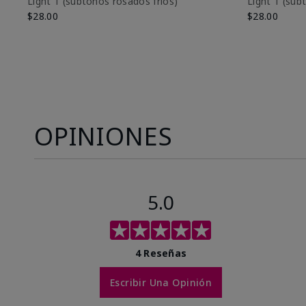
Light 1​ (subtonos rosados fríos)
Light 1​ (su
$28.00
$28.00
OPINIONES
5.0
4 Reseñas
Escribir Una Opinión