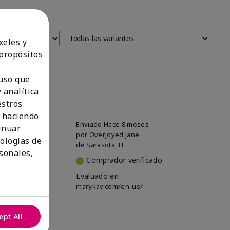
xeles y
 propósitos
 uso que
 analítica
estros
 haciendo
Enviado
Hace 8 meses
tinuar
por
Overjoyed Jane
nologías de
de
Sarasota, FL
sonales,
Comprador verificado
Evaluado en
marykay.com/en-us/
ept All