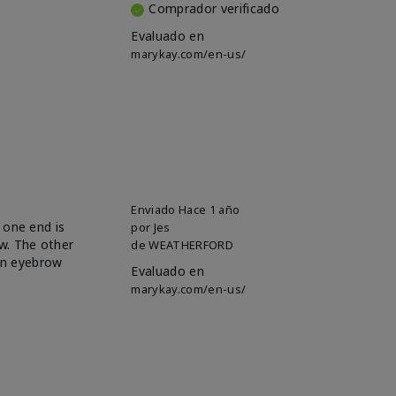
Comprador verificado
Evaluado en
marykay.com/en-us/
Enviado
Hace 1 año
n one end is
por
Jes
ow. The other
de
WEATHERFORD
 on eyebrow
Evaluado en
marykay.com/en-us/