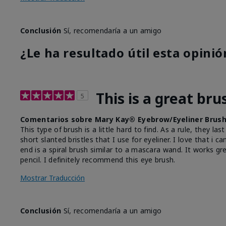
Conclusión
Sí, recomendaría a un amigo
¿Le ha resultado útil esta opinió
This is a great bru
5
Comentarios sobre Mary Kay® Eyebrow/Eyeliner Brus
This type of brush is a little hard to find. As a rule, they la
short slanted bristles that I use for eyeliner. I love that i
end is a spiral brush similar to a mascara wand. It works g
pencil. I definitely recommend this eye brush.
Mostrar Traducción
Conclusión
Sí, recomendaría a un amigo