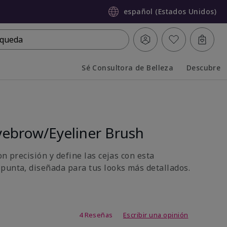
español (Estados Unidos)
queda
Sé Consultora de Belleza
Descubre
Collapsed
Expanded
ebrow/Eyeliner Brush
on precisión y define las cejas con esta
punta, diseñada para tus looks más detallados.
de 4,5 de 5
4 Reseñas
Escribir una opinión