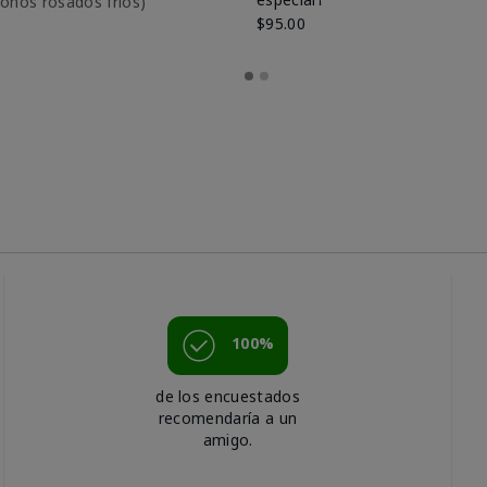
btonos rosados fríos)
$95.00
100%
de los encuestados
recomendaría a un
amigo.