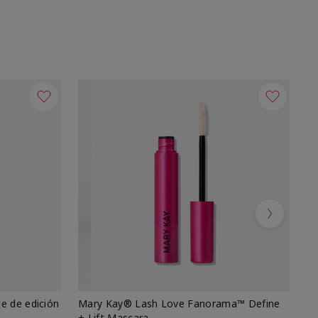
Next
e de edición
Mary Kay® Lash Love Fanorama™ Define
Ma
+ Lift Mascara