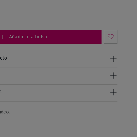
Añadir a la bolsa
cto
n
udeo.