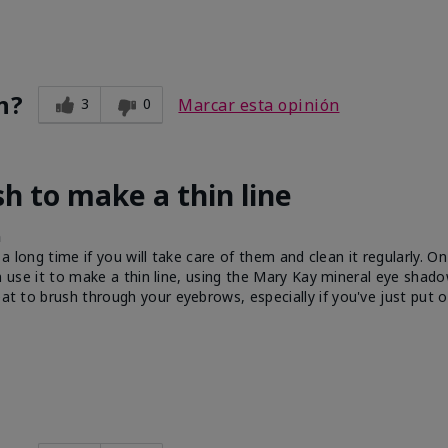
n?
3
0
Marcar esta opinión
sh to make a thin line
h
st a long time if you will take care of them and clean it regularly. O
 can use it to make a thin line, using the Mary Kay mineral eye shad
reat to brush through your eyebrows, especially if you've just put