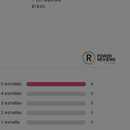
Ki
$18.00
$2
5 estrellas
4
4 estrellas
0
3 estrellas
0
2 estrellas
0
1 estrella
0