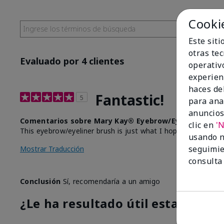
Cooki
Este sit
otras te
Evaluado por 4 clientes
operativ
experien
haces del
Fantastic!
5
para ana
anuncios
Comentarios sobre Mary Kay® Eyebrow/Eyeliner Brus
clic en
'
This eyebrow/eyeliner brush is just what I hoped it would be
usando n
seguimie
Mostrar Traducción
consulta
Conclusión
Sí, recomendaría a un amigo
¿Le ha resultado útil esta opinió