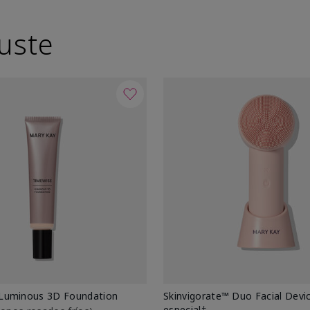
uste
Luminous 3D Foundation
Skinvigorate™ Duo Facial Devic
especial†