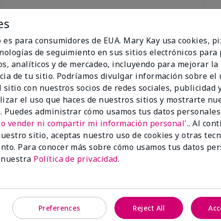
es
io es para consumidores de EUA. Mary Kay usa cookies, pi
cnologías de seguimiento en sus sitios electrónicos para
os, analíticos y de mercadeo, incluyendo para mejorar la
cia de tu sitio. Podríamos divulgar información sobre el
 sitio con nuestros socios de redes sociales, publicidad y
lizar el uso que haces de nuestros sitios y mostrarte nu
. Puedes administrar cómo usamos tus datos personales
h
No vender ni compartir mi información personal'.
. Al con
. Perfect!
uestro sitio, aceptas nuestro uso de cookies y otras tec
nto. Para conocer más sobre cómo usamos tus datos per
 nuestra
Política de privacidad
.
n?
1
0
Marcar esta opinión
Preferences
Reject All
Acc