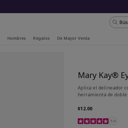
Bús
s
Hombres
Regalos
De Mayor Venta
Collapsed
Expanded
Mary Kay® Ey
Aplica el delineador c
herramienta de doble 
$12.00
Calificación de clientes 
5.0