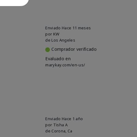
Enviado
Hace 11 meses
por
KW
de
Los Angeles
Comprador verificado
Evaluado en
marykay.com/en-us/
Enviado
Hace 1 año
por
Tisha A
de
Corona, Ca