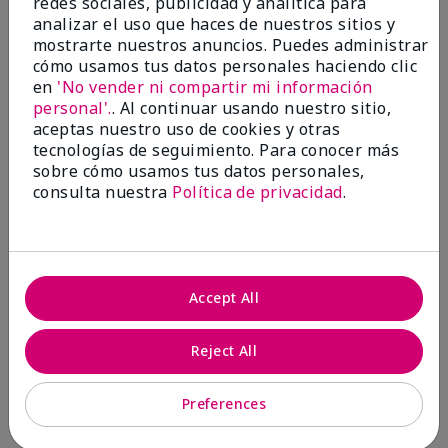
redes sociales, publicidad y analítica para
analizar el uso que haces de nuestros sitios y
1 estrella
0
mostrarte nuestros anuncios. Puedes administrar
cómo usamos tus datos personales haciendo clic
en
'No vender ni compartir mi información
personal'.
. Al continuar usando nuestro sitio,
aceptas nuestro uso de cookies y otras
tecnologías de seguimiento. Para conocer más
sobre cómo usamos tus datos personales,
consulta nuestra
Política de privacidad
.
Evaluado por 2 clientes
5
Accept All
MK completion sponge
Reject All
Enviado
Hace 1 mes
por
Shirley "Girl"
de
Riverside,Ca.
Preferences
Evaluado en