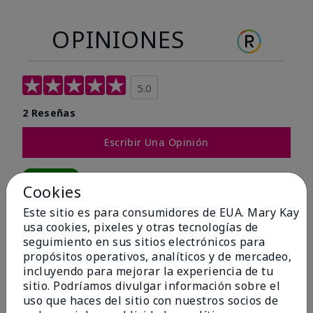
OPINIONES
5.0
2 Reseñas
Escribir Una Opinión
100%
Cookies
de los encuestados recomendaría a un amigo.
Este sitio es para consumidores de EUA. Mary Kay
usa cookies, pixeles y otras tecnologías de
seguimiento en sus sitios electrónicos para
5 estrellas
2
propósitos operativos, analíticos y de mercadeo,
4 estrellas
0
incluyendo para mejorar la experiencia de tu
sitio. Podríamos divulgar información sobre el
3 estrellas
0
uso que haces del sitio con nuestros socios de
2 estrellas
0