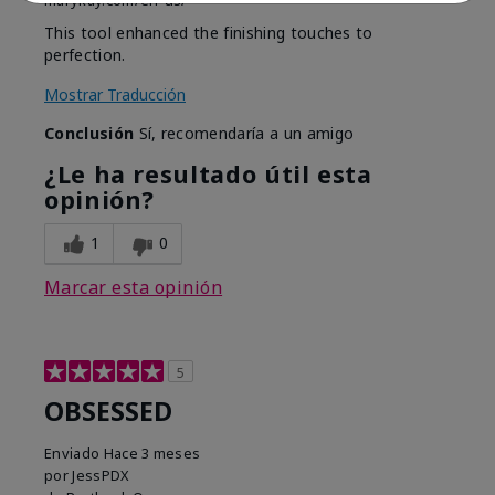
marykay.com/en-us/
This tool enhanced the finishing touches to
perfection.
Mostrar Traducción
Conclusión
Sí, recomendaría a un amigo
¿Le ha resultado útil esta
opinión?
1
0
Marcar esta opinión
5
OBSESSED
Enviado
Hace 3 meses
por
JessPDX