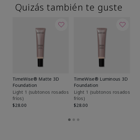
Quizás también te guste
TimeWise® Matte 3D
TimeWise® Luminous 3D
Sk
Foundation
Foundation
De
es
Light 1​ (subtonos rosados
Light 1​ (subtonos rosados
fríos)
fríos)
$9
$28.00
$28.00