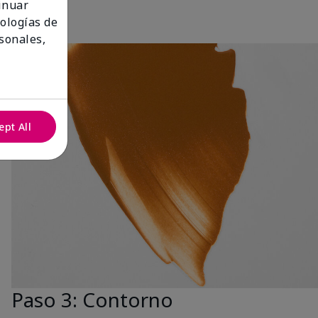
tinuar
nologías de
sonales,
ept All
Paso 3: Contorno