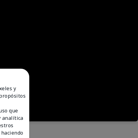
xeles y
 propósitos
 uso que
 analítica
estros
 haciendo