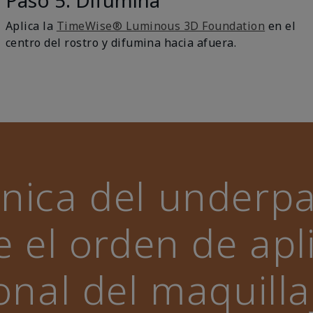
Paso 5: Difumina
Aplica la
TimeWise® Luminous 3D Foundation
en el
centro del rostro y difumina hacia afuera.
cnica del underpa
te el orden de apl
ional del maquilla