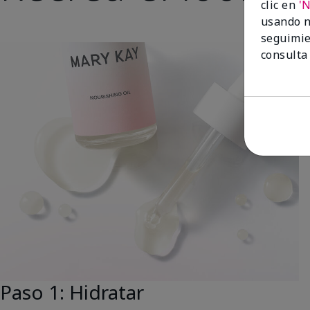
clic en
'
usando n
seguimie
consulta
Paso 1: Hidratar