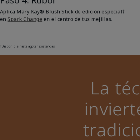
Paso 4: Rubor
Aplica Mary Kay® Blush Stick de edición especial†
en
Spark Change
en el centro de tus mejillas.
†
Disponible hasta agotar existencias.
La té
invier
tradic