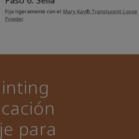
Paso 6: Sella
Fija ligeramente con el
Mary Kay® Translucent Loose
Powder
.
inting
icación
je para