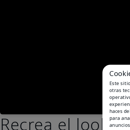
Cooki
Este sit
otras te
operativ
experien
haces del
Recrea el look
para ana
anuncios