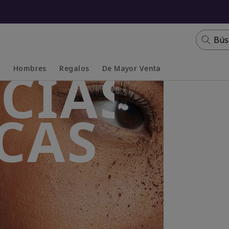
Bús
CIAS
s
Hombres
Regalos
De Mayor Venta
Collapsed
Expanded
CAS