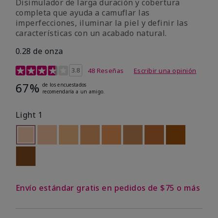
Disimulador de larga duración y cobertura
completa que ayuda a camuflar las
imperfecciones, iluminar la piel y definir las
características con un acabado natural.
0.28 de onza
Calificación de clientes de 5 de 5
3.8
48 Reseñas
Escribir una opinión
67%
de los encuestados
recomendaría a un amigo.
Light 1
seleccionado
Out of stock
Out of stock
Out of stock
Out of stock
Out of stock
Out of stock
Out of stock
Out of stoc
Out of stock
Envío estándar gratis en pedidos de $75 o más