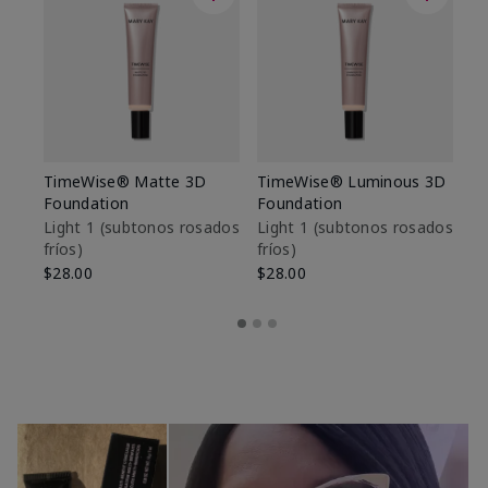
TimeWise® Matte 3D
TimeWise® Luminous 3D
Sk
Foundation
Foundation
De
es
Light 1​ (subtonos rosados
Light 1​ (subtonos rosados
fríos)
fríos)
$9
$28.00
$28.00