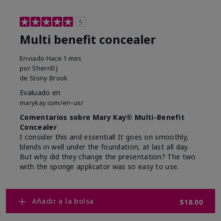
5
Multi benefit concealer
Enviado
Hace 1 mes
por
Sherrill J
de
Stony Brook
Evaluado en
marykay.com/en-us/
Comentarios sobre Mary Kay® Multi-Benefit
Concealer
I consider this and essential! It goes on smoothly,
blends in well under the foundation, at last all day.
But why did they change the presentation? The two
with the sponge applicator was so easy to use.
Mostrar Traducción
Añadir a la bolsa
Conclusión
Sí, recomendaría a un amigo
$18.00
¿Le ha resultado útil esta