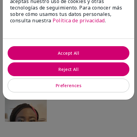
Ailime A., Tampa, Fla.
aceptas nuestro uso de cookies y otras
tecnologías de seguimiento. Para conocer más
sobre cómo usamos tus datos personales,
consulta nuestra
Política de privacidad
.
Antes & después
Accept All
Antes
Después
Antes
Después
Reject All
Preferences