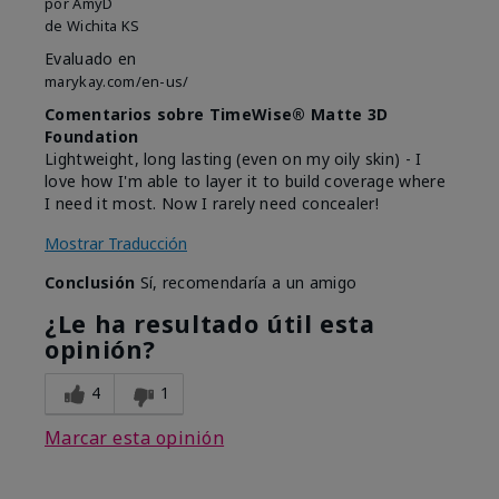
por
AmyD
de
Wichita KS
Evaluado en
marykay.com/en-us/
Comentarios sobre TimeWise® Matte 3D
Foundation
Lightweight, long lasting (even on my oily skin) - I
love how I'm able to layer it to build coverage where
I need it most. Now I rarely need concealer!
Mostrar Traducción
Conclusión
Sí, recomendaría a un amigo
¿Le ha resultado útil esta
opinión?
4
1
Marcar esta opinión