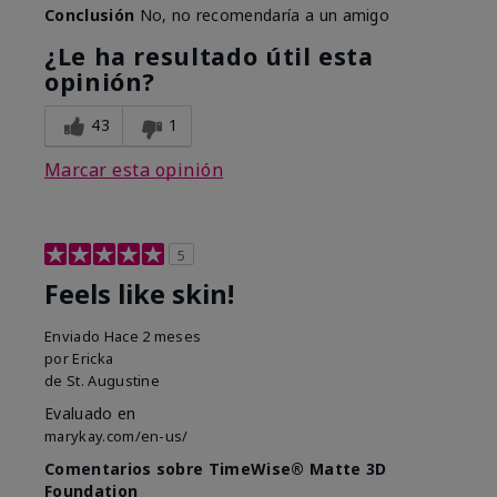
Conclusión
No, no recomendaría a un amigo
¿Le ha resultado útil esta
opinión?
43
1
Marcar esta opinión
5
Feels like skin!
Enviado
Hace 2 meses
por
Ericka
de
St. Augustine
Evaluado en
marykay.com/en-us/
Comentarios sobre TimeWise® Matte 3D
Foundation