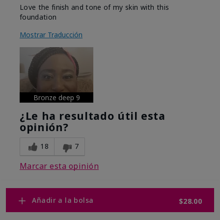
Love the finish and tone of my skin with this
foundation
Mostrar Traducción
Bronze deep 9
¿Le ha resultado útil esta
opinión?
18
7
Marcar esta opinión
Añadir a la bolsa
$28.00
Mostrar opiniones
1-10
Volver al inicio