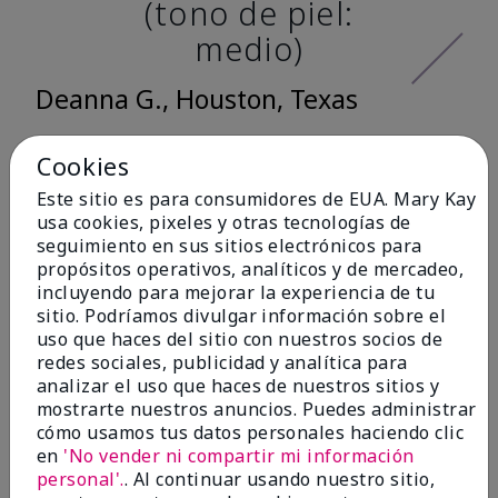
(tono de piel:
medio)
Deanna G., Houston, Texas
Cookies
Me encantó lo
Este sitio es para consumidores de EUA. Mary Kay
usa cookies, pixeles y otras tecnologías de
suave que se siente
seguimiento en sus sitios electrónicos para
al aplicarla. Tiene
propósitos operativos, analíticos y de mercadeo,
incluyendo para mejorar la experiencia de tu
un acabado mate
sitio. Podríamos divulgar información sobre el
muy bonito y no se
uso que haces del sitio con nuestros socios de
redes sociales, publicidad y analítica para
siente pastosa en la
analizar el uso que haces de nuestros sitios y
piel. (tono de piel:
mostrarte nuestros anuncios. Puedes administrar
cómo usamos tus datos personales haciendo clic
claro)
en
'No vender ni compartir mi información
personal'.
. Al continuar usando nuestro sitio,