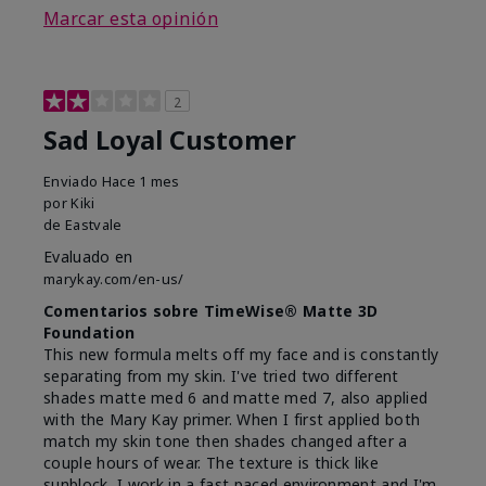
Marcar esta opinión
2
Sad Loyal Customer
Enviado
Hace 1 mes
por
Kiki
de
Eastvale
Evaluado en
marykay.com/en-us/
Comentarios sobre TimeWise® Matte 3D
Foundation
This new formula melts off my face and is constantly
separating from my skin. I've tried two different
shades matte med 6 and matte med 7, also applied
with the Mary Kay primer. When I first applied both
match my skin tone then shades changed after a
couple hours of wear. The texture is thick like
sunblock, I work in a fast paced environment and I'm