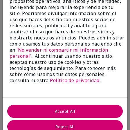
propósitos operativos, analíticos y de mercadeo,
Foundation
incluyendo para mejorar la experiencia de tu
sitio. Podríamos divulgar información sobre el
Enviado
Hace 2 meses
uso que haces del sitio con nuestros socios de
por
EM
redes sociales, publicidad y analítica para
de
Spring, TX
analizar el uso que haces de nuestros sitios y
Evaluado en
mostrarte nuestros anuncios. Puedes administrar
marykay.com/en-us/
cómo usamos tus datos personales haciendo clic
en
'No vender ni compartir mi información
Comentarios sobre Mary Kay® Silky Setting
Powder
personal'.
. Al continuar usando nuestro sitio,
I have tried to make this work over both the matte
aceptas nuestro uso de cookies y otras
and luminous liquid foundations. It is patchy and
tecnologías de seguimiento. Para conocer más
splotchy and I can't even find my color match. On top
sobre cómo usamos tus datos personales,
of that, I am getting breakouts like crazy because
consulta nuestra
Política de privacidad
.
the liquid foundations clog my pores. Please bring
back the mineral powder foundation. Its formulation
was perfect and it set beautifully on my skin. It was
light and smooth but gave great coverage. It had a
great range of colors and it looked better as the day
Accept All
went on. I got compliments all the time. It's all I
wore for over a decade. Unfortunately I am having to
find a replacement from somewhere other than MK.
Reject All