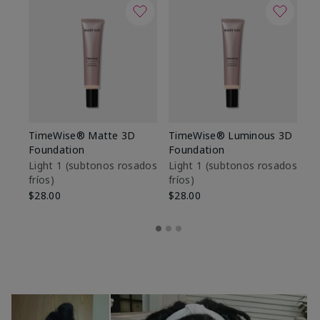
TimeWise® Matte 3D
TimeWise® Luminous 3D
Sk
Foundation
Foundation
De
es
Light 1​ (subtonos rosados
Light 1​ (subtonos rosados
fríos)
fríos)
$9
$28.00
$28.00