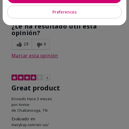
Mostrar Traducción
Preferences
Conclusión
No, no recomendaría a un amigo
¿Le ha resultado útil esta
opinión?
29
0
Marcar esta opinión
4
Great product
Enviado
Hace 3 meses
por
Annie
de
Chattanooga, TN
Evaluado en
marykay.com/en-us/