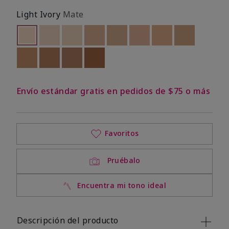
Light Ivory
Mate
seleccionado
Out of stock
Out of stock
Out of stock
Out of stock
Out of stock
Out of stock
Out of stock
Out of stoc
Out of stock
Out of stock
Out of stock
Out of stock
Envío estándar gratis en pedidos de $75 o más
Favoritos
Pruébalo
Encuentra mi tono ideal
Descripción del producto