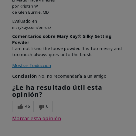
Enviado
Hace 4 meses
por
Kristan W.
de
Glen Burnie, MD
Evaluado en
marykay.com/en-us/
Comentarios sobre Mary Kay® Silky Setting
Powder
I am not liking the loose powder. It is too messy and
too much always goes onto the brush.
Mostrar Traducción
Conclusión
No, no recomendaría a un amigo
¿Le ha resultado útil esta
opinión?
46
0
Marcar esta opinión