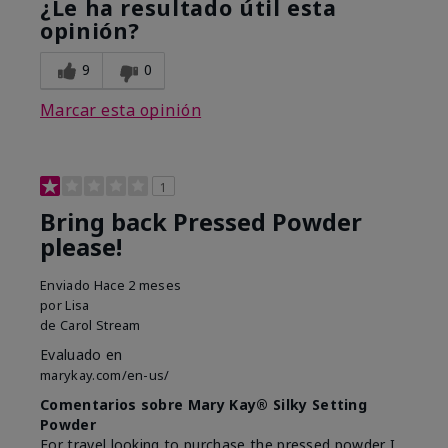
¿Le ha resultado útil esta
opinión?
9
0
Marcar esta opinión
1
Bring back Pressed Powder
please!
Enviado
Hace 2 meses
por
Lisa
de
Carol Stream
Evaluado en
marykay.com/en-us/
Comentarios sobre Mary Kay® Silky Setting
Powder
For travel looking to purchase the pressed powder I