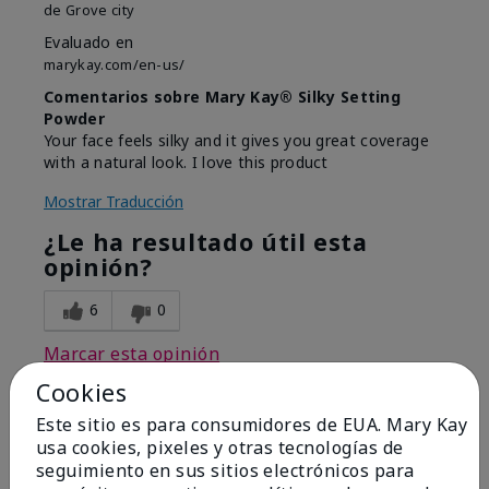
de
Grove city
Evaluado en
marykay.com/en-us/
Comentarios sobre Mary Kay® Silky Setting
Powder
Your face feels silky and it gives you great coverage
with a natural look. I love this product
Mostrar Traducción
¿Le ha resultado útil esta
opinión?
6
0
Marcar esta opinión
Cookies
Este sitio es para consumidores de EUA. Mary Kay
1
usa cookies, pixeles y otras tecnologías de
seguimiento en sus sitios electrónicos para
Bring Back Mineral Powder