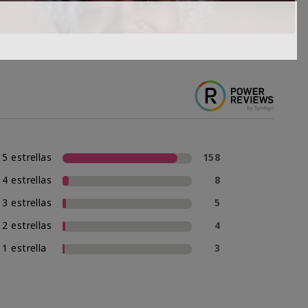
5 estrellas
158
4 estrellas
8
3 estrellas
5
2 estrellas
4
1 estrella
3