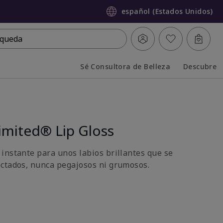
español (Estados Unidos)
queda
Sé Consultora de Belleza
Descubre
Collapsed
Expanded
imited® Lip Gloss
instante para unos labios brillantes que se
ctados, nunca pegajosos ni grumosos.