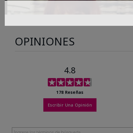
OPINIONES
4.8
178 Reseñas
Escribir Una Opinión