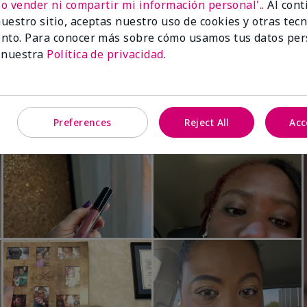
No vender ni compartir mi información personal'.
. Al con
Luminous 3D Foundation
Skinvigorate™ Duo Facial Devic
uestro sitio, aceptas nuestro uso de cookies y otras tec
especial†
btonos rosados fríos)
nto. Para conocer más sobre cómo usamos tus datos per
$95.00
 nuestra
Política de privacidad
.
Preferences
Reject All
Acc