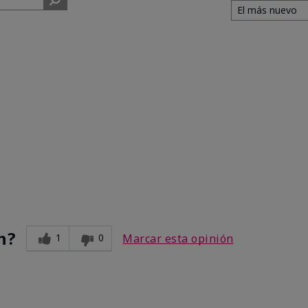
n?
1
0
Marcar esta opinión