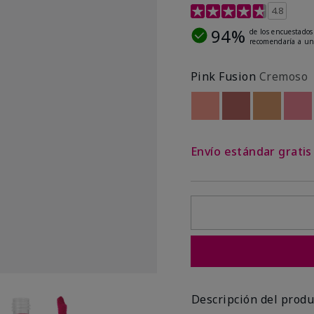
Calificación de clientes 
4.8
94%
de los encuestados
recomendaría a un
Pink Fusion
Cremoso
Out of stock
Out of stock
Out of st
Out
Envío estándar grati
Descripción del produ