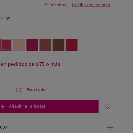
de 4,8 de 5
178 Reseñas
Escribir una opinión
 amigo.
ock
 of stock
seleccionado
Out of stock
Out of stock
Out of stock
Out of stock
Out of stock
Out of stock
s en pedidos de $75 o más
Pruébalo
Añadir a la bolsa
cto