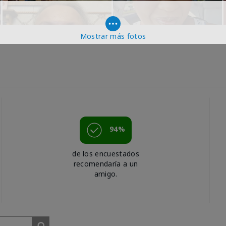
Mostrar más fotos
94%
de los encuestados
recomendaría a un
amigo.