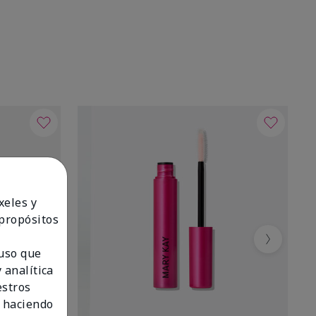
xeles y
 propósitos
Next
 uso que
 analítica
estros
 haciendo