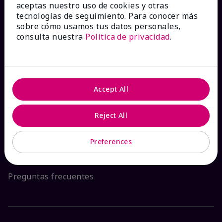
aceptas nuestro uso de cookies y otras
tecnologías de seguimiento. Para conocer más
sobre cómo usamos tus datos personales,
consulta nuestra
Política de privacidad
.
¿CÓMO PODEMOS AYUDAR?
Recibe e-mails
Accept All
Ver estado del pedido
Reject All
Contáctanos
Preferences
Catálogos interactivos
Preguntas frecuentes