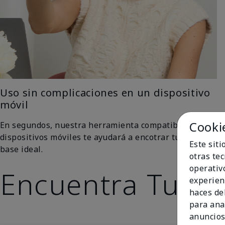
Uso sin complicaciones en un dispositivo
móvil
Cooki
En segundos, nuestra herramienta compatible con
dispositivos móviles te ayudará a encotrar tu tono de
Este sit
base ideal.
otras te
operativ
Encuentra Tu To
experien
haces del
para ana
anuncios