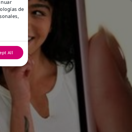
tinuar
nologías de
sonales,
ept All