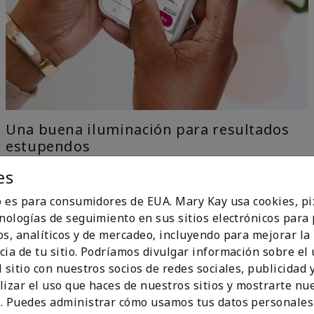
Una buena iluminación para resultados
estupendos
es
Nuestra tecnología con IA elimina todo el trabajo con
el ingenio del aprendizaje automático, solo ve a una
io es para consumidores de EUA. Mary Kay usa cookies, pi
ventana para una iluminación uniforme y natural y
cnologías de seguimiento en sus sitios electrónicos para
obtén los mejores resultados.
os, analíticos y de mercadeo, incluyendo para mejorar la
no Ideal
cia de tu sitio. Podríamos divulgar información sobre el
 sitio con nuestros socios de redes sociales, publicidad y
lizar el uso que haces de nuestros sitios y mostrarte nu
. Puedes administrar cómo usamos tus datos personales