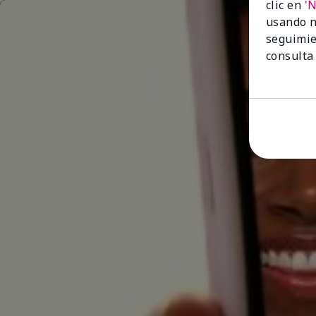
clic en
'
usando n
seguimie
consulta