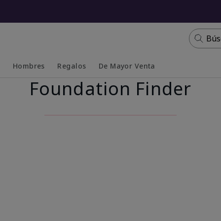
Bús
s
Hombres
Regalos
De Mayor Venta
Foundation Finder
Collapsed
Expanded