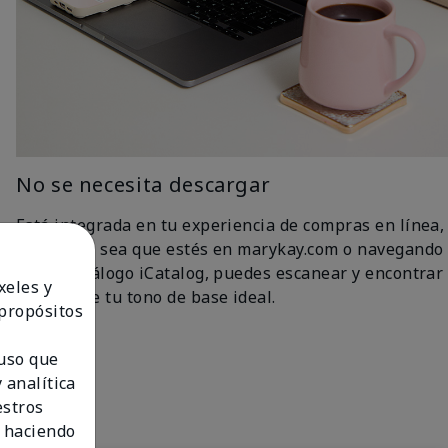
No se necesita descargar
Está integrada en tu experiencia de compras en línea,
así que ya sea que estés en marykay.com o navegando
por el catálogo iCatalog, puedes escanear y encontrar
xeles y
fácilmente tu tono de base ideal.
 propósitos
 uso que
 analítica
estros
 haciendo