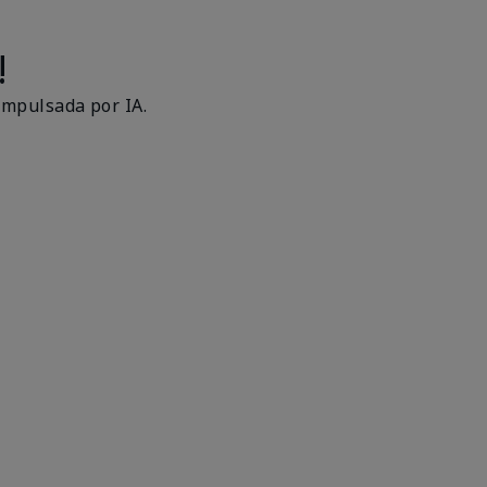
!
impulsada por IA.