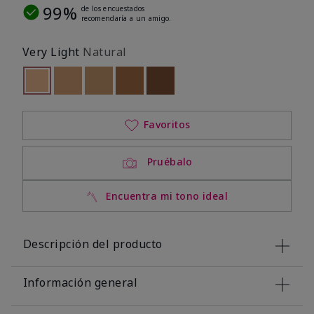
99%
de los encuestados
recomendaría a un amigo.
Very Light
Natural
seleccionado
Out of stock
Out of stock
Out of stock
Out of stock
Out of stock
Favoritos
Pruébalo
Encuentra mi tono ideal
Descripción del producto
Información general