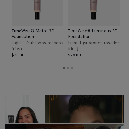
TimeWise® Matte 3D
TimeWise® Luminous 3D
Sk
Foundation
Foundation
De
es
Light 1​ (subtonos rosados
Light 1​ (subtonos rosados
fríos)
fríos)
$9
$28.00
$28.00