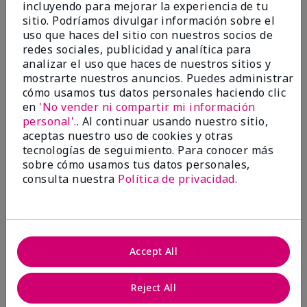
incluyendo para mejorar la experiencia de tu
Evaluado en
sitio. Podríamos divulgar información sobre el
marykay.com/en-us/
uso que haces del sitio con nuestros socios de
Comentarios sobre Mary Kay® CC Cream
redes sociales, publicidad y analítica para
Sunscreen Broad Spectrum SPF 15*
analizar el uso que haces de nuestros sitios y
I have been wearing the cc cream for 8 years now. I
mostrarte nuestros anuncios. Puedes administrar
absolutely love it. Its not cakey it's not heavy and it
cómo usamos tus datos personales haciendo clic
blends effortlessly. I get compliments all the time.
en
'No vender ni compartir mi información
10/10 I definitely recommend.
personal'.
. Al continuar usando nuestro sitio,
Mostrar Traducción
aceptas nuestro uso de cookies y otras
tecnologías de seguimiento. Para conocer más
sobre cómo usamos tus datos personales,
consulta nuestra
Política de privacidad
.
Walking in victory
Conclusión
Sí, recomendaría a un amigo
Accept All
¿Le ha resultado útil esta
opinión?
Reject All