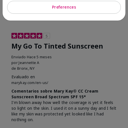
23
0
Preferences
Marcar esta opinión
5
My Go To Tinted Sunscreen
Enviado
Hace 5 meses
por
Jeannette A
de
Bronx, NY
Evaluado en
marykay.com/en-us/
Comentarios sobre Mary Kay® CC Cream
Sunscreen Broad Spectrum SPF 15*
I'm blown away how well the coverage is yet it feels
so light on the skin. I used it on a sunny day and I felt
like my skin was protected yet looked like I had
nothing on.