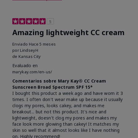
5
Amazing lightweight CC cream
Enviado
Hace 5 meses
por
LindseyH
de
Kansas City
Evaluado en
marykay.com/en-us/
Comentarios sobre Mary Kay® CC Cream
Sunscreen Broad Spectrum SPF 15*
I bought this product a week ago and have worn it 3
times. I often don't wear make up because it usually
clogs my pores, looks cakey, and makes me
breakout... but not this product. It's nice and
lightweight, doesn't clog my pores and makes my
face look more glowing than cakey! It matches my
skin so well that it almost looks like I have nothing
on. Highly recommend!