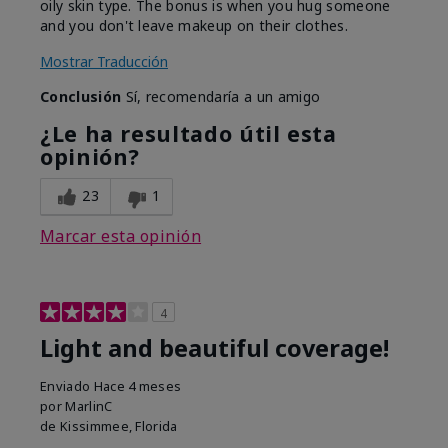
oily skin type. The bonus is when you hug someone
and you don't leave makeup on their clothes.
Mostrar Traducción
Conclusión
Sí, recomendaría a un amigo
¿Le ha resultado útil esta
opinión?
23
1
Marcar esta opinión
4
Light and beautiful coverage!
Enviado
Hace 4 meses
por
MarlinC
de
Kissimmee, Florida