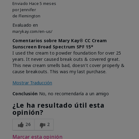
Enviado
Hace 5 meses
por
Jennifer
de
Flemington
Evaluado en
marykay.com/en-us/
Comentarios sobre Mary Kay® CC Cream
Sunscreen Broad Spectrum SPF 15*
I used the cream to powder foundation for over 25
years. It never caused break outs & covered great.
This new cream smells bad, doesn't cover properly &
cause breakouts. This was my last purchase.
Mostrar Traducción
Conclusión
No, no recomendaría a un amigo
¿Le ha resultado útil esta
opinión?
26
2
Marcar esta opinión