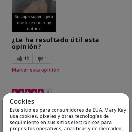
Su capa super ligera
que luce uno muy
natural
¿Le ha resultado útil esta
opinión?
15
1
Marcar esta opinión
5
Cookies
Excellent
Este sitio es para consumidores de EUA. Mary Kay
Enviado
Hace 4 meses
usa cookies, pixeles y otras tecnologías de
por
Coverly
seguimiento en sus sitios electrónicos para
de
Columbia Missouri
propósitos operativos, analíticos y de mercadeo,