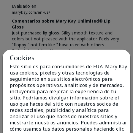
Evaluado en
marykay.com/en-us/
Comentarios sobre Mary Kay Unlimited® Lip
Gloss
Just purchased lip gloss. Silky smooth texture and
colors but not pleased with the applicator. Feels very
"floppy " not firm like I have used with others.
Definitely not firm like samples were.
Cookies
Mostrar Traducción
Este sitio es para consumidores de EUA. Mary Kay
Conclusión
Sí, recomendaría a un amigo
usa cookies, pixeles y otras tecnologías de
seguimiento en sus sitios electrónicos para
¿Le ha resultado útil esta
propósitos operativos, analíticos y de mercadeo,
opinión?
incluyendo para mejorar la experiencia de tu
sitio. Podríamos divulgar información sobre el
8
1
uso que haces del sitio con nuestros socios de
redes sociales, publicidad y analítica para
Marcar esta opinión
analizar el uso que haces de nuestros sitios y
mostrarte nuestros anuncios. Puedes administrar
cómo usamos tus datos personales haciendo clic