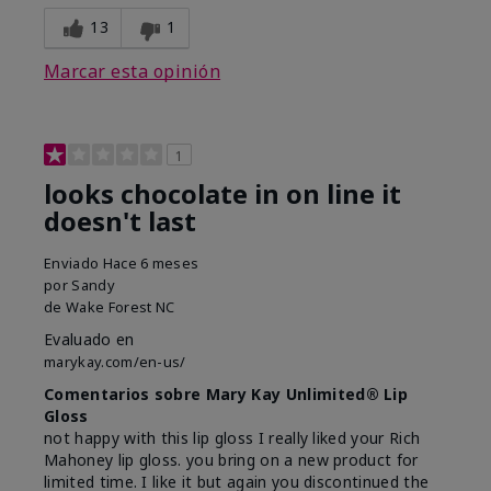
13
1
Marcar esta opinión
1
looks chocolate in on line it
doesn't last
Enviado
Hace 6 meses
por
Sandy
de
Wake Forest NC
Evaluado en
marykay.com/en-us/
Comentarios sobre Mary Kay Unlimited® Lip
Gloss
not happy with this lip gloss I really liked your Rich
Mahoney lip gloss. you bring on a new product for
limited time. I like it but again you discontinued the