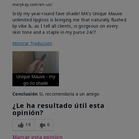
marykay.com/en-us/
Srsly my year-round fave shade! MK's Unique Mauve
unlimited lipgloss is bringing me that naturally flushed
lip vibe &, as I tell all clients, is gorgeous on every
skin tone and a staple in my purse 24/7.
Mostrar Traducción
Unique Mauve - my
go-to shade
Conclusión
Sí, recomendaría a un amigo
¿Le ha resultado útil esta
opinión?
19
0
Marcar esta opinión