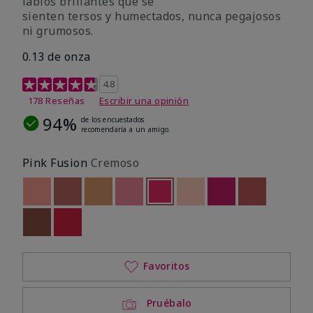
labios brillantes que se
sienten tersos y humectados, nunca pegajosos
ni grumosos.
0.13 de onza
Calificación de clientes de 4,8 de 5
4.8
178 Reseñas
Escribir una opinión
94%
de los encuestados
recomendaría a un amigo.
Pink Fusion
Cremoso
Out of stock
Out of stock
Out of stock
Out of stock
seleccionado
Out of stock
Out of stock
Out of stock
Out of stoc
Out of stock
Out of stock
Favoritos
Pruébalo