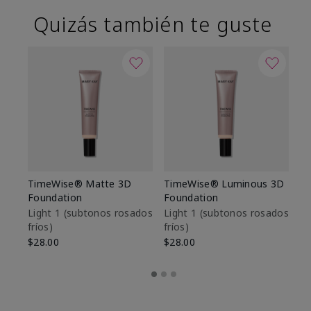
Quizás también te guste
TimeWise® Matte 3D
TimeWise® Luminous 3D
Sk
Foundation
Foundation
De
es
Light 1​ (subtonos rosados
Light 1​ (subtonos rosados
fríos)
fríos)
$9
$28.00
$28.00