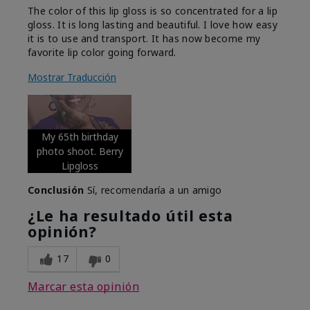
The color of this lip gloss is so concentrated for a lip
gloss. It is long lasting and beautiful. I love how easy
it is to use and transport. It has now become my
favorite lip color going forward.
Mostrar Traducción
My 65th birthday
photo shoot. Berry
Lipgloss
Conclusión
Sí, recomendaría a un amigo
¿Le ha resultado útil esta
opinión?
17
0
Marcar esta opinión