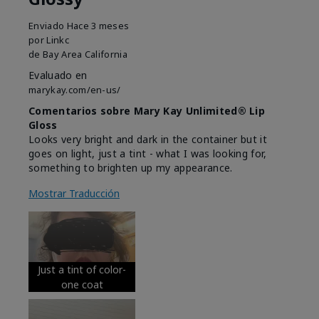
Enviado
Hace 3 meses
por
Linkc
de
Bay Area California
Evaluado en
marykay.com/en-us/
Comentarios sobre Mary Kay Unlimited® Lip
Gloss
Looks very bright and dark in the container but it
goes on light, just a tint - what I was looking for,
something to brighten up my appearance.
Mostrar Traducción
Just a tint of color-
one coat