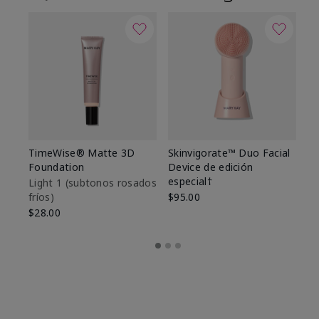
TimeWise® Matte 3D
Skinvigorate™ Duo Facial
T
Foundation
Device de edición
Fo
especial†
Light 1​ (subtonos rosados
Li
fríos)
$95.00
fr
$28.00
$2