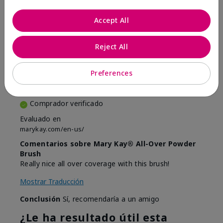
Accept All
5
Reject All
Great!
Enviado
Hace 1 año
Preferences
por
Penny
de
Dupont
Comprador verificado
Evaluado en
marykay.com/en-us/
Comentarios sobre Mary Kay® All-Over Powder
Brush
Really nice all over coverage with this brush!
Mostrar Traducción
Conclusión
Sí, recomendaría a un amigo
¿Le ha resultado útil esta