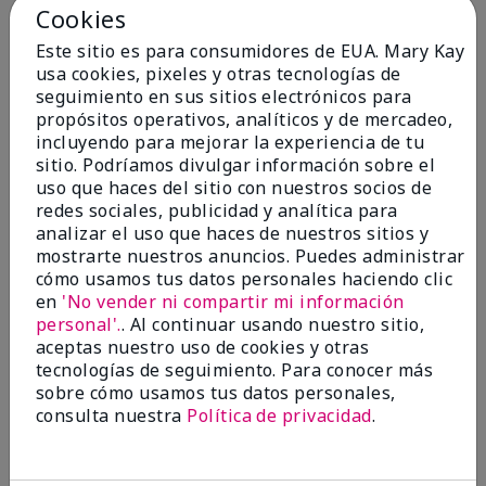
Cookies
Enviado
Hace 1 año
por
pegswey
Este sitio es para consumidores de EUA. Mary Kay
de
Galt, California
usa cookies, pixeles y otras tecnologías de
Comprador verificado
seguimiento en sus sitios electrónicos para
propósitos operativos, analíticos y de mercadeo,
Evaluado en
incluyendo para mejorar la experiencia de tu
marykay.com/en-us/
sitio. Podríamos divulgar información sobre el
Comentarios sobre Mary Kay® All-Over Powder
uso que haces del sitio con nuestros socios de
Brush
redes sociales, publicidad y analítica para
I wasn't expecting it to be so soft & feels delicate on
analizar el uso que haces de nuestros sitios y
my skin.
mostrarte nuestros anuncios. Puedes administrar
cómo usamos tus datos personales haciendo clic
Mostrar Traducción
en
'No vender ni compartir mi información
Conclusión
Sí, recomendaría a un amigo
personal'.
. Al continuar usando nuestro sitio,
aceptas nuestro uso de cookies y otras
¿Le ha resultado útil esta
tecnologías de seguimiento. Para conocer más
opinión?
sobre cómo usamos tus datos personales,
consulta nuestra
Política de privacidad
.
0
0
Marcar esta opinión