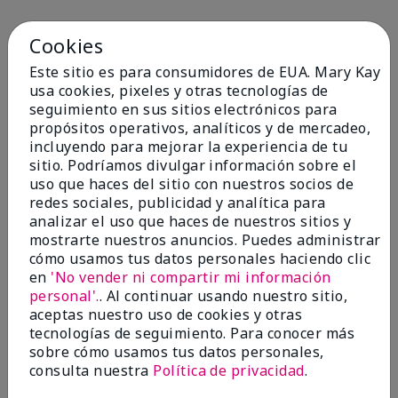
Cookies
1
Este sitio es para consumidores de EUA. Mary Kay
Not a favorite
usa cookies, pixeles y otras tecnologías de
seguimiento en sus sitios electrónicos para
Enviado
Hace 9 meses
propósitos operativos, analíticos y de mercadeo,
por
Bette B.
incluyendo para mejorar la experiencia de tu
de
Green Valley
sitio. Podríamos divulgar información sobre el
uso que haces del sitio con nuestros socios de
Comprador verificado
redes sociales, publicidad y analítica para
Evaluado en
analizar el uso que haces de nuestros sitios y
marykay.com/en-us/
mostrarte nuestros anuncios. Puedes administrar
Comentarios sobre Mary Kay Chromafusion®
cómo usamos tus datos personales haciendo clic
Blush
en
'No vender ni compartir mi información
The blush is hard to get used to - it goes on very
personal'.
. Al continuar usando nuestro sitio,
heavy and then needs to be softened. I think I will
aceptas nuestro uso de cookies y otras
stick with my old brand for now.
tecnologías de seguimiento. Para conocer más
sobre cómo usamos tus datos personales,
Mostrar Traducción
consulta nuestra
Política de privacidad
.
Conclusión
No, no recomendaría a un amigo