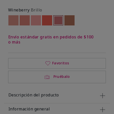
Wineberry
Brillo
Out of stock
Out of stock
Out of stock
Out of stock
seleccionado
Out of stock
Out of stock
Envío estándar gratis en pedidos de $100
o más
Favoritos
Pruébalo
Descripción del producto
Información general