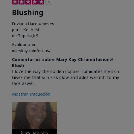
5
Blushing
Enviado
Hace 4 meses
por
LaKeithaM
de
Topeka,KS
Evaluado en
marykay.com/en-us/
Comentarios sobre Mary Kay Chromafusion®
Blush
I love the way the golden copper illuminates my skin.
Gives me that sun kiss glow and adds warmth to my
face aswell.
Mostrar Traducción
Glow naturally