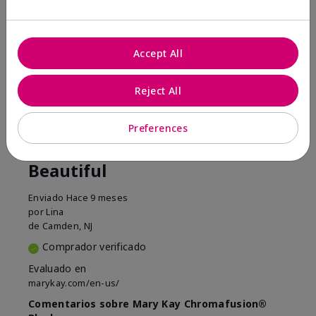
¿Le ha resultado útil esta
opinión?
Accept All
16
5
Reject All
Marcar esta opinión
Preferences
5
Beautiful
Enviado
Hace 9 meses
por
Lina
de
Camden, NJ
Comprador verificado
Evaluado en
marykay.com/en-us/
Comentarios sobre Mary Kay Chromafusion®