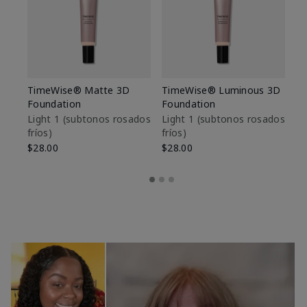
TimeWise® Matte 3D
TimeWise® Luminous 3D
Sk
Foundation
Foundation
De
es
Light 1​ (subtonos rosados
Light 1​ (subtonos rosados
fríos)
fríos)
$9
$28.00
$28.00