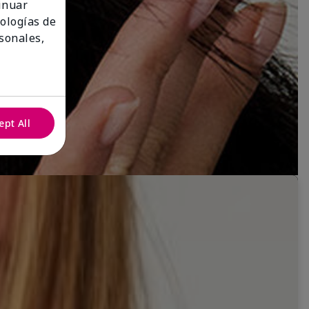
tinuar
nologías de
sonales,
ept All