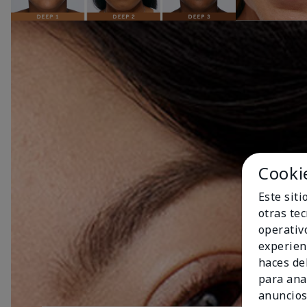
Cooki
Este sit
otras te
operativ
experien
haces del
para ana
anuncios