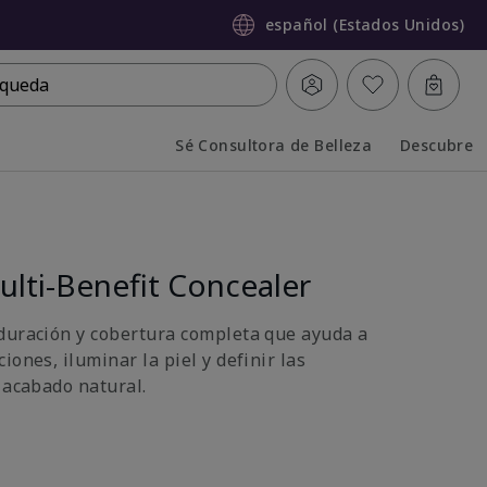
español (Estados Unidos)
queda
Sé Consultora de Belleza
Descubre
Collapsed
Expanded
lti-Benefit Concealer
duración y cobertura completa que ayuda a
iones, iluminar la piel y definir las
 acabado natural.