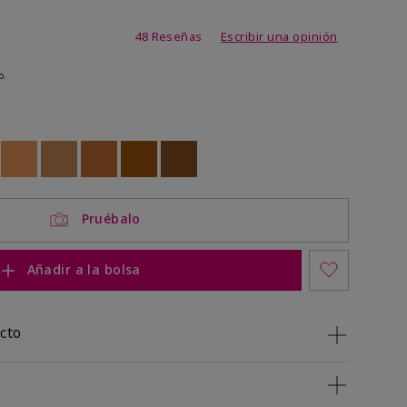
 de 5 de 5
48 Reseñas
Escribir una opinión
o.
ock
 of stock
Out of stock
Out of stock
Out of stock
Out of stock
Out of stock
Pruébalo
Añadir a la bolsa
cto