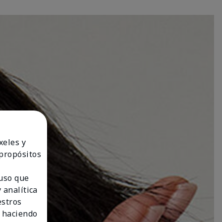
xeles y
 propósitos
 uso que
 analítica
estros
 haciendo