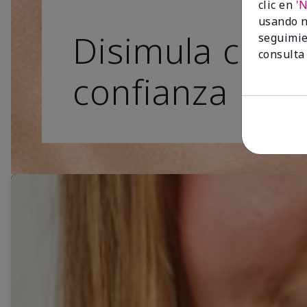
clic en
'
usando n
Disimula con
seguimie
consulta
confianza