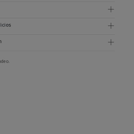
icios
n
udeo.