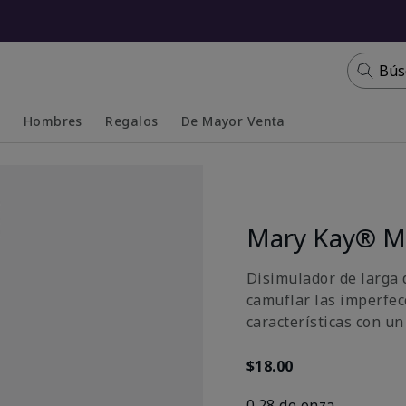
Bús
s
Hombres
Regalos
De Mayor Venta
Collapsed
Expanded
Mary Kay® Mu
Disimulador de larga 
camuflar las imperfecc
características con un
$18.00
0.28 de onza