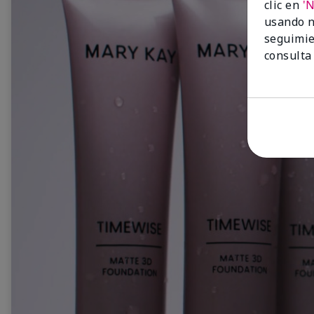
clic en
'
usando n
seguimie
consulta