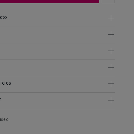
cto
icios
n
udeo.