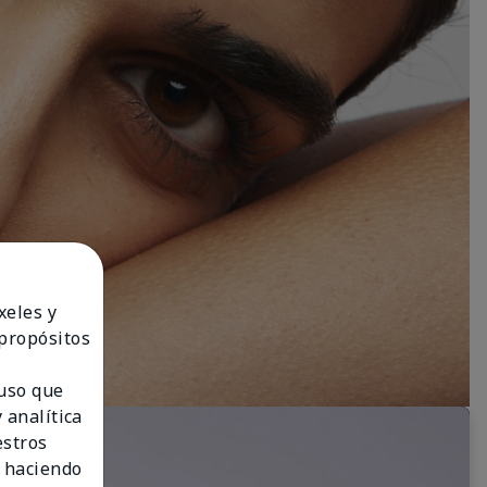
xeles y
 propósitos
 uso que
 analítica
estros
 haciendo