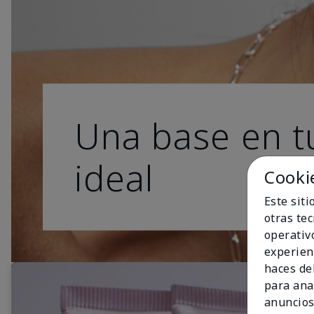
Una base en t
ideal
Cooki
Este sit
otras te
operativ
experien
haces del
para ana
anuncios