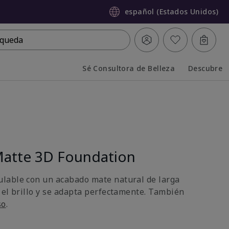
español (Estados Unidos)
queda
Sé Consultora de Belleza
Descubre
Collapsed
Expanded
atte 3D Foundation
lable con un acabado mate natural de larga
 el brillo y se adapta perfectamente. También
so
.