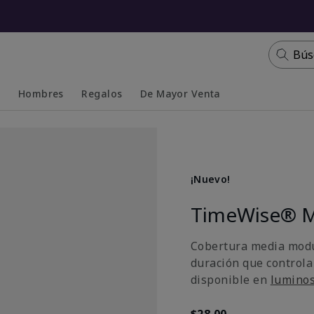
Bús
s
Hombres
Regalos
De Mayor Venta
Collapsed
Expanded
¡Nuevo!
TimeWise® M
Cobertura media modu
duración que controla
disponible en
lumino
$28.00