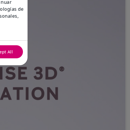
tinuar
nologías de
sonales,
ept All