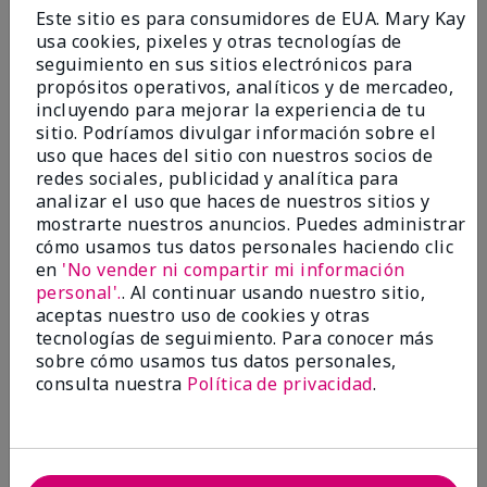
Enviado
Hace 9 meses
Este sitio es para consumidores de EUA. Mary Kay
por
Bette B.
usa cookies, pixeles y otras tecnologías de
de
Green Valley
seguimiento en sus sitios electrónicos para
Comprador verificado
propósitos operativos, analíticos y de mercadeo,
incluyendo para mejorar la experiencia de tu
Evaluado en
sitio. Podríamos divulgar información sobre el
marykay.com/en-us/
uso que haces del sitio con nuestros socios de
Comentarios sobre Mary Kay Chromafusion®
redes sociales, publicidad y analítica para
Blush
analizar el uso que haces de nuestros sitios y
The blush is hard to get used to - it goes on very
mostrarte nuestros anuncios. Puedes administrar
heavy and then needs to be softened. I think I will
cómo usamos tus datos personales haciendo clic
stick with my old brand for now.
en
'No vender ni compartir mi información
personal'.
. Al continuar usando nuestro sitio,
Mostrar Traducción
aceptas nuestro uso de cookies y otras
tecnologías de seguimiento. Para conocer más
Conclusión
No, no recomendaría a un amigo
sobre cómo usamos tus datos personales,
¿Le ha resultado útil esta
consulta nuestra
Política de privacidad
.
opinión?
16
5