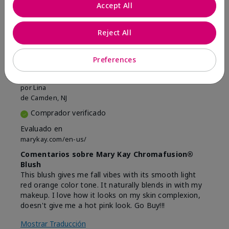
Marcar esta opinión
Accept All
Reject All
5
Beautiful
Preferences
Enviado
Hace 9 meses
por
Lina
de
Camden, NJ
Comprador verificado
Evaluado en
marykay.com/en-us/
Comentarios sobre Mary Kay Chromafusion®
Blush
This blush gives me fall vibes with its smooth light
red orange color tone. It naturally blends in with my
makeup. I love how it looks on my skin complexion,
doesn't give me a hot pink look. Go Buy!!!
Mostrar Traducción