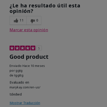
¿Le ha resultado útil esta
opinión?
11
0
Marcar esta opinión
5
Good product
Enviado
Hace 10 meses
por
ggtg
de
tggttg
Evaluado en
marykay.com/en-us/
tdedwd
Mostrar Traducción