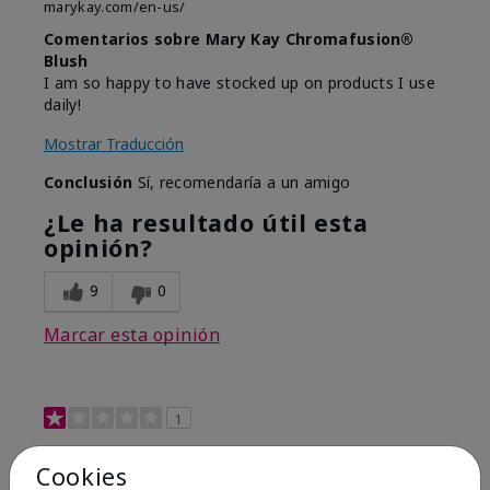
marykay.com/en-us/
Comentarios sobre Mary Kay Chromafusion®
Blush
I am so happy to have stocked up on products I use
daily!
Mostrar Traducción
Conclusión
Sí, recomendaría a un amigo
¿Le ha resultado útil esta
opinión?
9
0
Marcar esta opinión
1
Not a favorite
Cookies