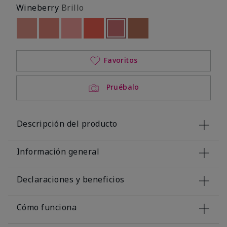
Wineberry
Brillo
Out of stock
Out of stock
Out of stock
Out of stock
seleccionado
Out of stock
Out of stock
Favoritos
Pruébalo
Descripción del producto
Información general
Declaraciones y beneficios
Cómo funciona