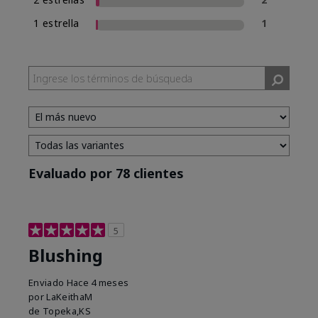
1 estrella
1
Evaluado por 78 clientes
5
Blushing
Enviado
Hace 4 meses
por
LaKeithaM
de
Topeka,KS