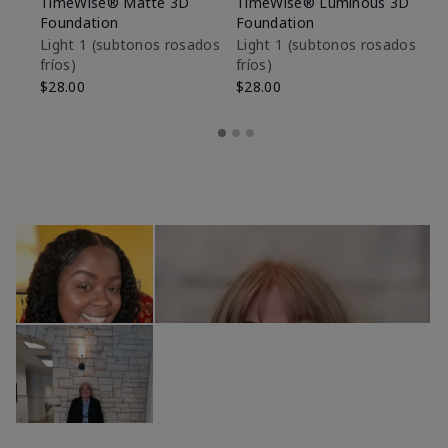
TimeWise® Matte 3D
TimeWise® Luminous 3D
Sk
Foundation
Foundation
De
es
Light 1​ (subtonos rosados
Light 1​ (subtonos rosados
fríos)
fríos)
$9
$28.00
$28.00