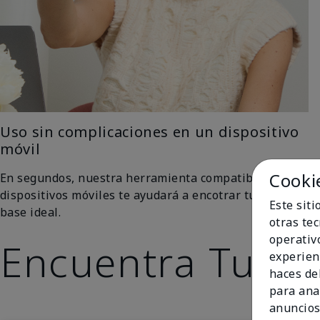
Uso sin complicaciones en un dispositivo
móvil
Cooki
En segundos, nuestra herramienta compatible con
dispositivos móviles te ayudará a encotrar tu tono de
Este sit
base ideal.
otras te
operativ
Encuentra Tu To
experien
haces del
para ana
anuncios