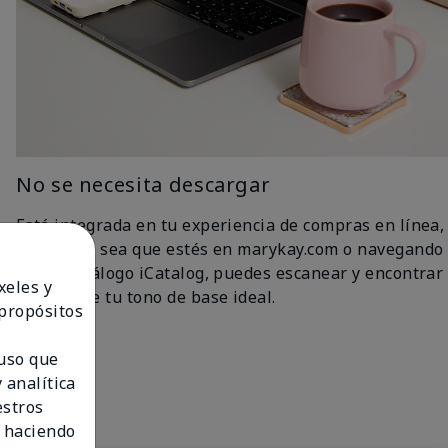
No se necesita descargar
Está integrada en tu experiencia de compras en línea,
así que ya sea que estés en marykay.com o navegando
por el catálogo iCatalog, puedes escanear y encontrar
xeles y
fácilmente tu tono de base ideal.
 propósitos
 uso que
 analítica
estros
 haciendo