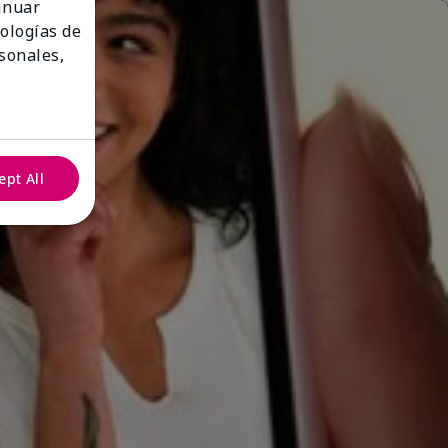
tinuar
nologías de
sonales,
ept All