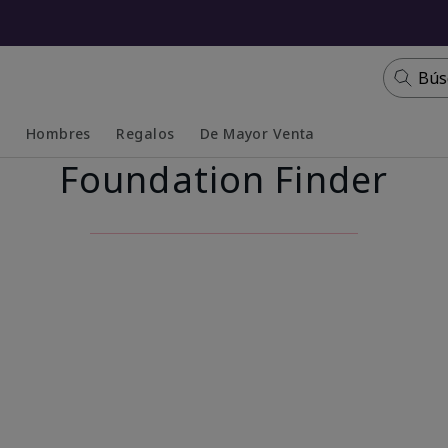
Bús
s
Hombres
Regalos
De Mayor Venta
Foundation Finder
Collapsed
Expanded