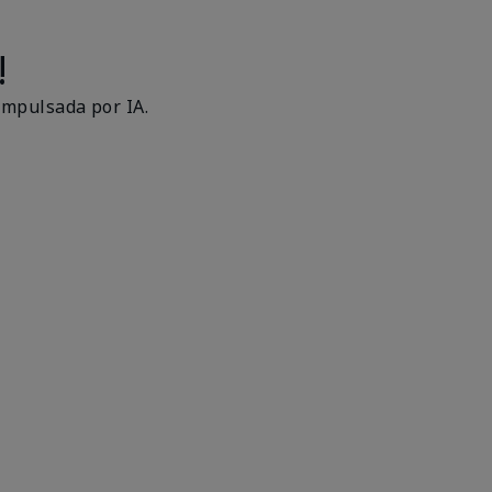
!
impulsada por IA.