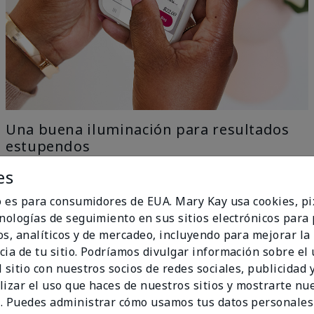
Una buena iluminación para resultados
estupendos
es
Nuestra tecnología con IA elimina todo el trabajo con
el ingenio del aprendizaje automático, solo ve a una
io es para consumidores de EUA. Mary Kay usa cookies, pi
ventana para una iluminación uniforme y natural y
cnologías de seguimiento en sus sitios electrónicos para
obtén los mejores resultados.
os, analíticos y de mercadeo, incluyendo para mejorar la
no Ideal
cia de tu sitio. Podríamos divulgar información sobre el
 sitio con nuestros socios de redes sociales, publicidad y
lizar el uso que haces de nuestros sitios y mostrarte nu
. Puedes administrar cómo usamos tus datos personales