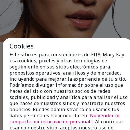
Cookies
Cinco pasos para terminar el
Este sitio es para consumidores de EUA. Mary Kay
look
usa cookies, pixeles y otras tecnologías de
seguimiento en sus sitios electrónicos para
Usa
delineador de ojos
negro o café para
propósitos operativos, analíticos y de mercadeo,
definir la línea de las pestañas para un look
incluyendo para mejorar la experiencia de tu sitio.
sutil de día.
Podríamos divulgar información sobre el uso que
Aplica
capas de sombras
en tonos neutros
haces del sitio con nuestros socios de redes
para lograr un acabado suave y natural.
sociales, publicidad y analítica para analizar el uso
Combínalo con
rímel
para dar volumen o
que haces de nuestros sitios y mostrarte nuestros
alargar tus pestañas para que luzcan más
anuncios. Puedes administrar cómo usamos tus
largas y tupidas.
datos personales haciendo clic en
'No vender ni
Rellena las zonas menos pobladas con
compartir mi información personal'.
. Al continuar
delineador de cejas
y fija con un
gel para
usando nuestro sitio, aceptas nuestro uso de