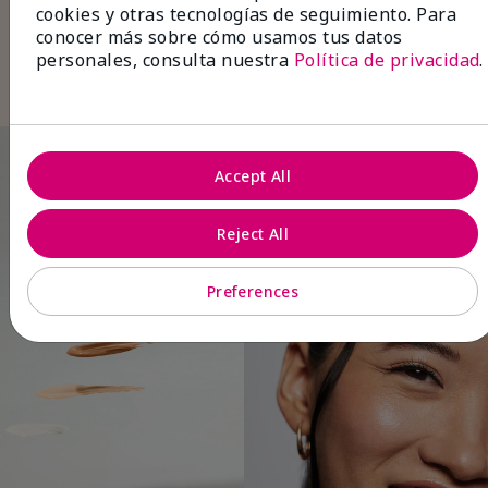
cejas
con color para lograr unas cejas
cookies y otras tecnologías de seguimiento. Para
espectaculares.
conocer más sobre cómo usamos tus datos
Termina con
brillo labial
en un tono natural
personales, consulta nuestra
Política de privacidad
.
para un look refinado y sin esfuerzo.
Accept All
Reject All
Preferences