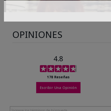
OPINIONES
4.8
178 Reseñas
Escribir Una Opinión