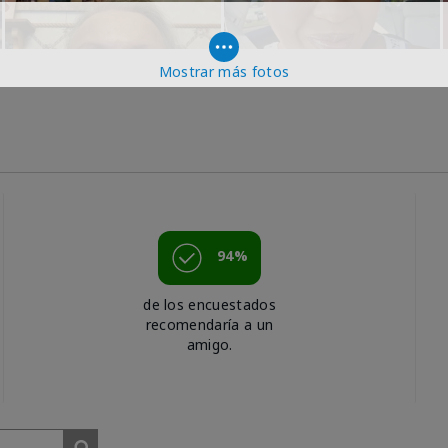
Mostrar más fotos
94%
de los encuestados
recomendaría a un
amigo.