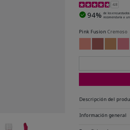
Calificación de clientes 
4.8
94%
de los encuestados
recomendaría a un
Pink Fusion
Cremoso
Out of stock
Out of stock
Out of st
Out
Descripción del produ
Información general