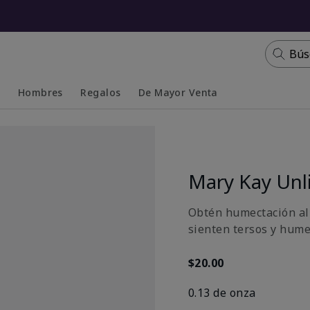
Bús
s
Hombres
Regalos
De Mayor Venta
Collapsed
Expanded
Mary Kay Unl
Obtén humectación al 
sienten tersos y hume
$20.00
0.13 de onza