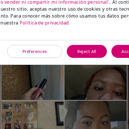
No vender ni compartir mi información personal'.
. Al con
Luminous 3D Foundation
Skinvigorate™ Duo Facial Devic
uestro sitio, aceptas nuestro uso de cookies y otras tec
especial†
btonos rosados fríos)
nto. Para conocer más sobre cómo usamos tus datos per
$95.00
 nuestra
Política de privacidad
.
Preferences
Reject All
Acc