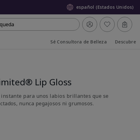
español (Estados Unidos)
queda
Sé Consultora de Belleza
Descubre
Collapsed
Expanded
imited® Lip Gloss
instante para unos labios brillantes que se
ctados, nunca pegajosos ni grumosos.