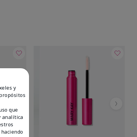
xeles y
 propósitos
Next
 uso que
 analítica
estros
 haciendo