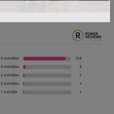
5 estrellas
158
4 estrellas
8
3 estrellas
5
2 estrellas
4
1 estrella
3