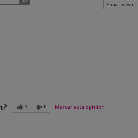
n?
1
0
Marcar esta opinión