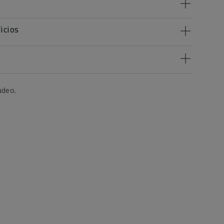
icios
udeo.