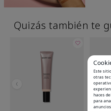
Quizás también te g
Cooki
Este sit
otras te
operativ
Previous
experien
haces del
para ana
anuncios