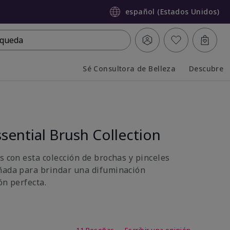
español (Estados Unidos)
queda
Sé Consultora de Belleza
Descubre
Collapsed
Expanded
sential Brush Collection
s con esta colección de brochas y pinceles
ñada para brindar una difuminación
ón perfecta.
 de 5 de 5
11 Reseñas
Escribir una opinión