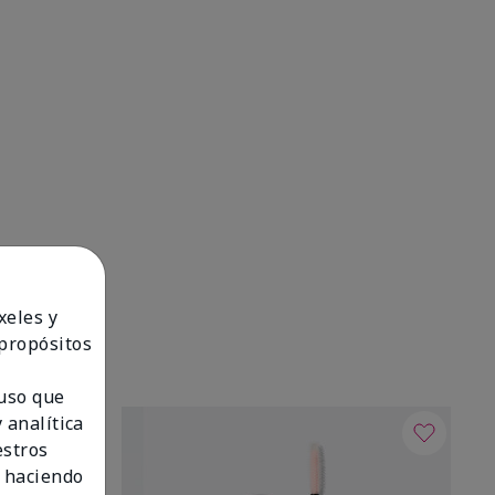
xeles y
 propósitos
 uso que
 analítica
estros
 haciendo