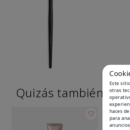
Cooki
Este sit
Quizás también te g
otras te
operativ
experien
haces del
para ana
anuncios