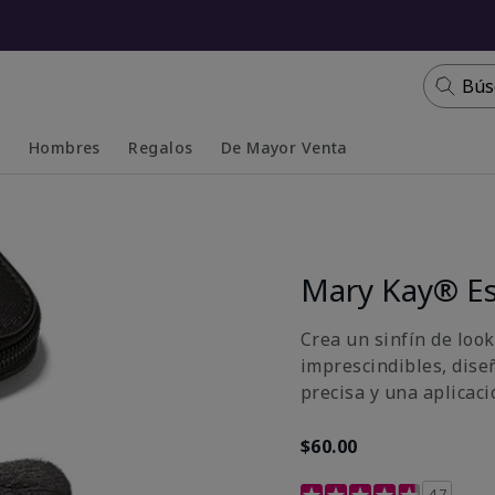
Bús
s
Hombres
Regalos
De Mayor Venta
Collapsed
Expanded
Mary Kay® Es
Crea un sinfín de look
imprescindibles, dise
precisa y una aplicaci
$60.00
Calificación de clientes
4.7