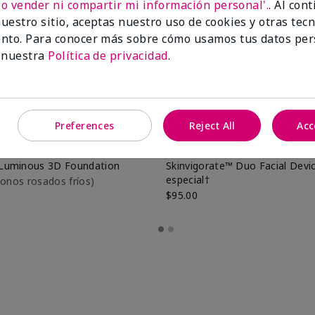
No vender ni compartir mi información personal'.
. Al con
uestro sitio, aceptas nuestro uso de cookies y otras tec
nto. Para conocer más sobre cómo usamos tus datos per
 nuestra
Política de privacidad
.
Preferences
Reject All
Acc
Luminous 3D Foundation
Skinvigorate™ Duo Facial Devic
especial†
btonos rosados fríos)
$95.00