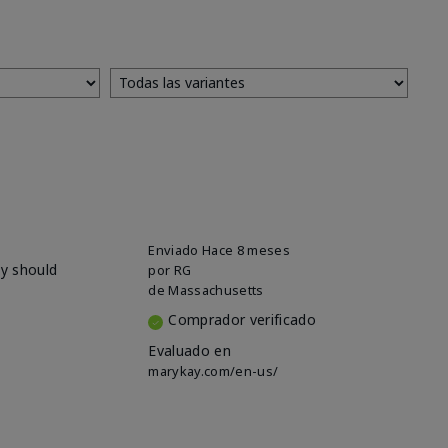
Enviado
Hace 8 meses
ey should
por
RG
de
Massachusetts
Comprador verificado
Evaluado en
marykay.com/en-us/