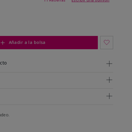
Añadir a la bolsa
cto
udeo.