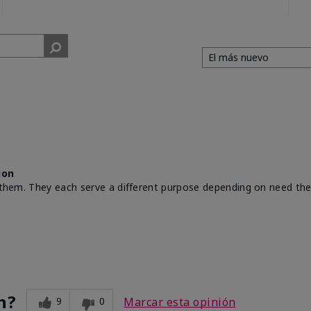
ion
th them. They each serve a different purpose depending on need th
n?
9
0
Marcar esta opinión