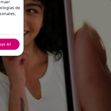
tinuar
nologías de
sonales,
ept All