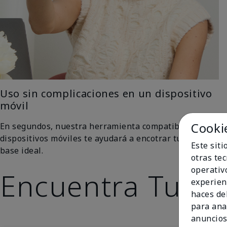
Uso sin complicaciones en un dispositivo
móvil
Cooki
En segundos, nuestra herramienta compatible con
dispositivos móviles te ayudará a encotrar tu tono de
Este sit
base ideal.
otras te
operativ
Encuentra Tu To
experien
haces del
para ana
anuncios