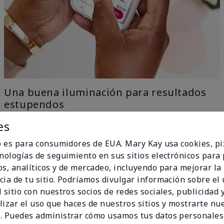
Una buena iluminación para resultados
estupendos
es
Nuestra tecnología con IA elimina todo el trabajo con
el ingenio del aprendizaje automático, solo ve a una
io es para consumidores de EUA. Mary Kay usa cookies, pi
ventana para una iluminación uniforme y natural y
cnologías de seguimiento en sus sitios electrónicos para
obtén los mejores resultados.
os, analíticos y de mercadeo, incluyendo para mejorar la
no Ideal
cia de tu sitio. Podríamos divulgar información sobre el
 sitio con nuestros socios de redes sociales, publicidad y
lizar el uso que haces de nuestros sitios y mostrarte nu
. Puedes administrar cómo usamos tus datos personales