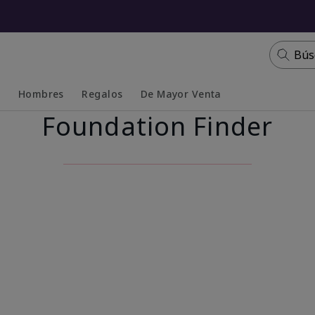
Bús
s
Hombres
Regalos
De Mayor Venta
Foundation Finder
Collapsed
Expanded