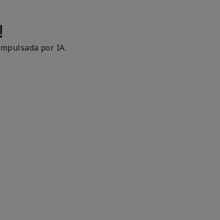
!
impulsada por IA.