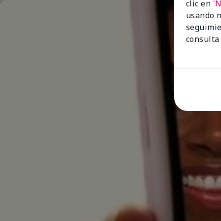
clic en
'
usando n
seguimie
consulta