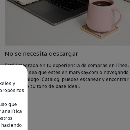
No se necesita descargar
Está integrada en tu experiencia de compras en línea,
así que ya sea que estés en marykay.com o navegando
por el catálogo iCatalog, puedes escanear y encontrar
xeles y
fácilmente tu tono de base ideal.
 propósitos
 uso que
 analítica
estros
 haciendo