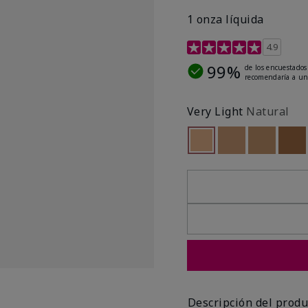
1 onza líquida
Calificación de clientes 
4.9
99%
de los encuestados
recomendaría a un
Very Light
Natural
seleccionado
Out of stock
Out of stock
Out of st
Out
Descripción del produ