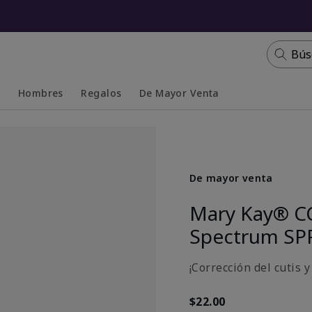
Bús
s
Hombres
Regalos
De Mayor Venta
Collapsed
Expanded
De mayor venta
Mary Kay® C
Spectrum SP
¡Corrección del cutis 
$22.00