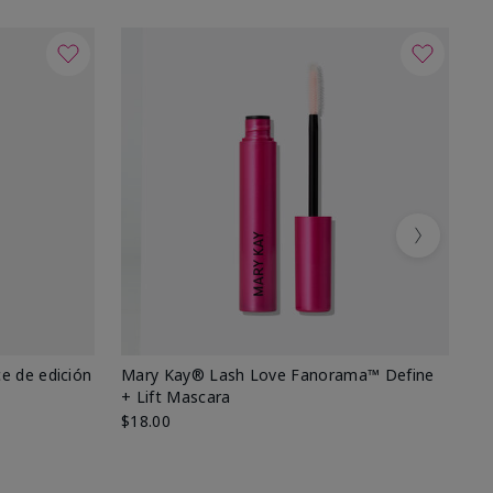
Next
e de edición
Mary Kay® Lash Love Fanorama™ Define
Ma
+ Lift Mascara
Ki
$18.00
$2