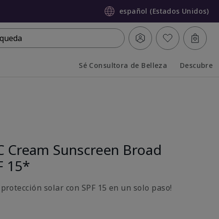
español (Estados Unidos)
queda
Sé Consultora de Belleza
Descubre
Collapsed
Expanded
C Cream Sunscreen Broad
F 15*
y protección solar con SPF 15 en un solo paso!