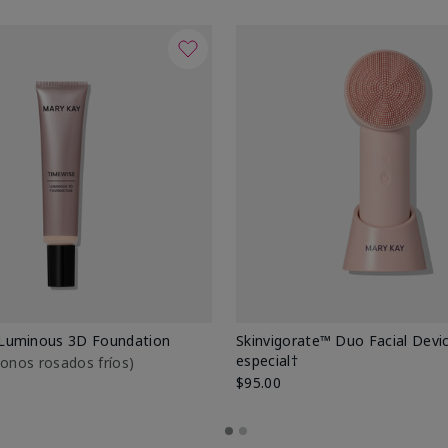
Luminous 3D Foundation
Skinvigorate™ Duo Facial Devic
especial†
btonos rosados fríos)
$95.00