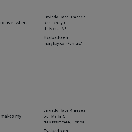
Enviado
Hace 3 meses
 bonus is when
por
Sandy G
de
Mesa, AZ
Evaluado en
marykay.com/en-us/
Enviado
Hace 4 meses
it makes my
por
MarlinC
de
Kissimmee, Florida
Evaluado en