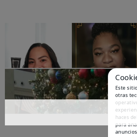
Cooki
Este sit
otras te
operativ
experien
haces del
para ana
anuncios