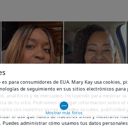
es
io es para consumidores de EUA. Mary Kay usa cookies, pi
cnologías de seguimiento en sus sitios electrónicos para
os, analíticos y de mercadeo, incluyendo para mejorar la
cia de tu sitio. Podríamos divulgar información sobre el
 sitio con nuestros socios de redes sociales, publicidad y
Mostrar más fotos
lizar el uso que haces de nuestros sitios y mostrarte nu
. Puedes administrar cómo usamos tus datos personales