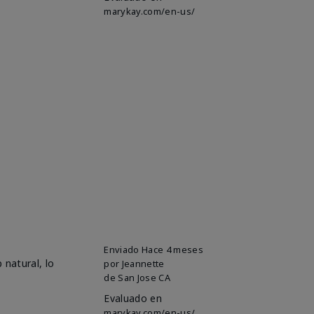
marykay.com/en-us/
Enviado
Hace 4 meses
 natural, lo
por
Jeannette
de
San Jose CA
Evaluado en
marykay.com/en-us/