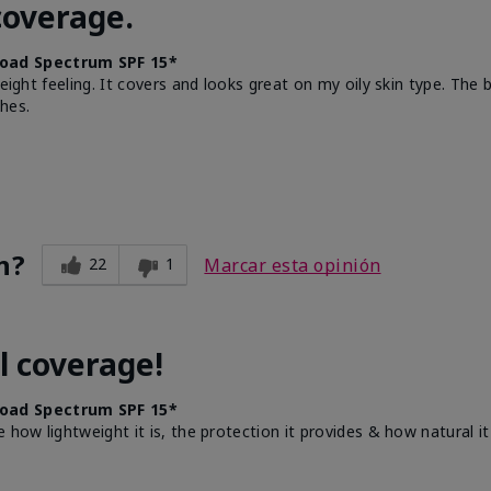
coverage.
oad Spectrum SPF 15*
weight feeling. It covers and looks great on my oily skin type. The
hes.
n?
22
1
Marcar esta opinión
l coverage!
oad Spectrum SPF 15*
e how lightweight it is, the protection it provides & how natural 