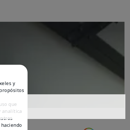
xeles y
 propósitos
 uso que
 analítica
estros
 haciendo