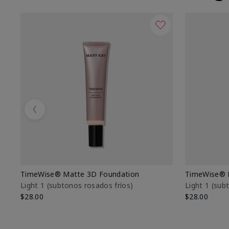
Previous
TimeWise® Matte 3D Foundation
TimeWise® 
Light 1​ (subtonos rosados fríos)
Light 1​ (su
$28.00
$28.00