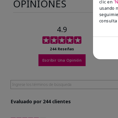
OPINIONES
clic en
'
usando n
seguimie
consulta
4.9
244 Reseñas
Escribir Una Opinión
Evaluado por 244 clientes