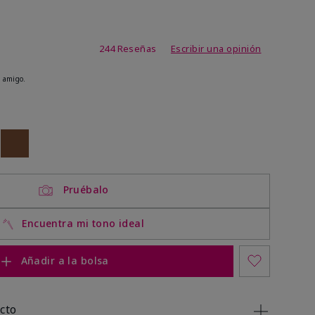
de 3,7 de 5
244 Reseñas
Escribir una opinión
 amigo.
ock
 of stock
Out of stock
Pruébalo
Encuentra mi tono ideal
Añadir a la bolsa
cto