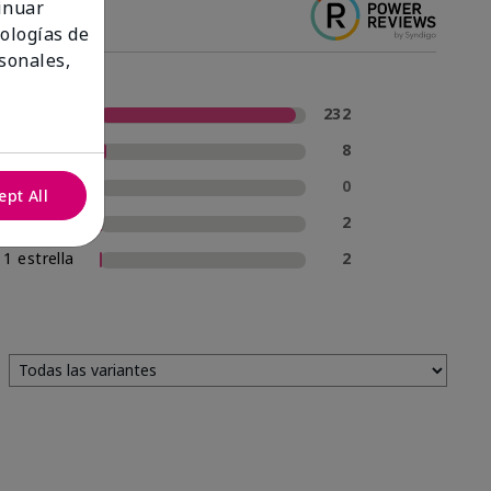
tinuar
nologías de
sonales,
5 estrellas
232
4 estrellas
8
3 estrellas
0
ept All
2 estrellas
2
1 estrella
2