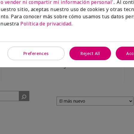
No vender ni compartir mi información personal'.
. Al con
uestro sitio, aceptas nuestro uso de cookies y otras tec
nto. Para conocer más sobre cómo usamos tus datos per
 nuestra
Política de privacidad
.
99%
Preferences
Reject All
Acc
de los encuestados
recomendaría a un
amigo.