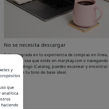
No se necesita descargar
Está integrada en tu experiencia de compras en línea,
así que ya sea que estés en marykay.com o navegando
por el catálogo iCatalog, puedes escanear y encontrar
xeles y
fácilmente tu tono de base ideal.
 propósitos
 uso que
 analítica
estros
 haciendo