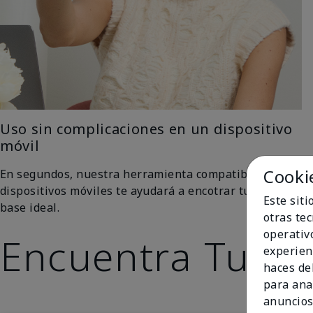
Uso sin complicaciones en un dispositivo
móvil
Cooki
En segundos, nuestra herramienta compatible con
dispositivos móviles te ayudará a encotrar tu tono de
Este sit
base ideal.
otras te
operativ
Encuentra Tu To
experien
haces del
para ana
anuncios