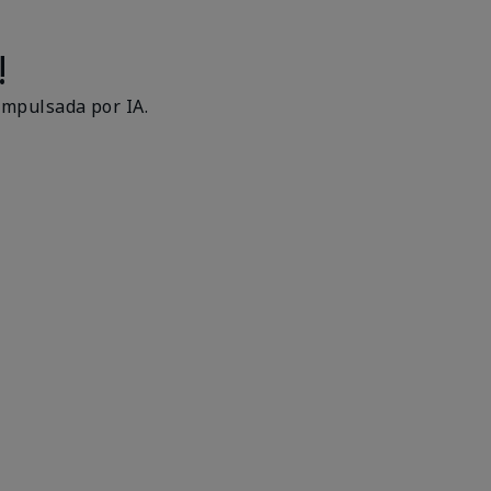
!
impulsada por IA.