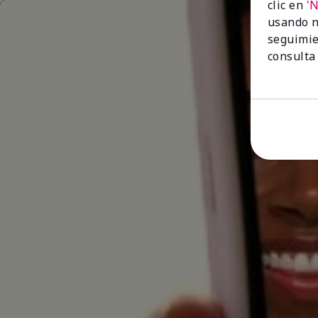
clic en
'
usando n
seguimie
consulta