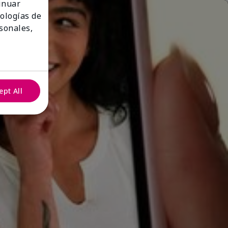
tinuar
nologías de
sonales,
ept All