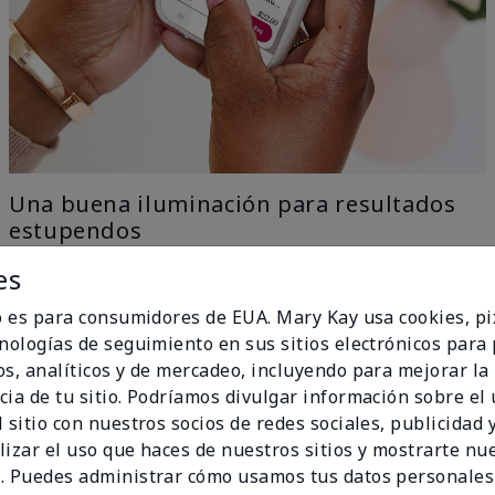
Una buena iluminación para resultados
estupendos
es
Nuestra tecnología con IA elimina todo el trabajo con
el ingenio del aprendizaje automático, solo ve a una
io es para consumidores de EUA. Mary Kay usa cookies, pi
ventana para una iluminación uniforme y natural y
cnologías de seguimiento en sus sitios electrónicos para
obtén los mejores resultados.
os, analíticos y de mercadeo, incluyendo para mejorar la
no Ideal
cia de tu sitio. Podríamos divulgar información sobre el
 sitio con nuestros socios de redes sociales, publicidad y
lizar el uso que haces de nuestros sitios y mostrarte nu
. Puedes administrar cómo usamos tus datos personales