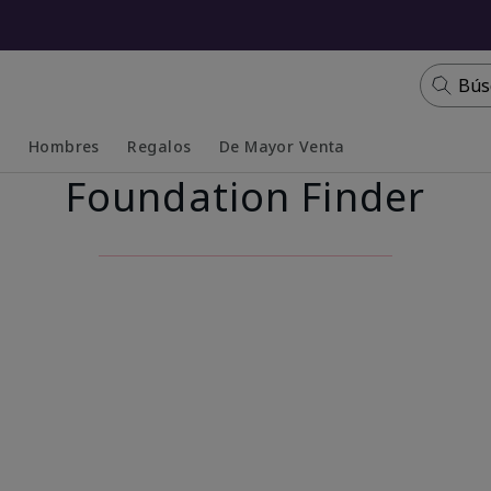
Bús
s
Hombres
Regalos
De Mayor Venta
Foundation Finder
Collapsed
Expanded