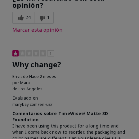
opinión?
24
1
Marcar esta opinión
1
Why change?
Enviado
Hace 2 meses
por
Mara
de
Los Angeles
Evaluado en
marykay.com/en-us/
Comentarios sobre TimeWise® Matte 3D
Foundation
I have been using this product for a long time and
when I come back now to reorder, the packaging and
color names are different. Can you please give us a