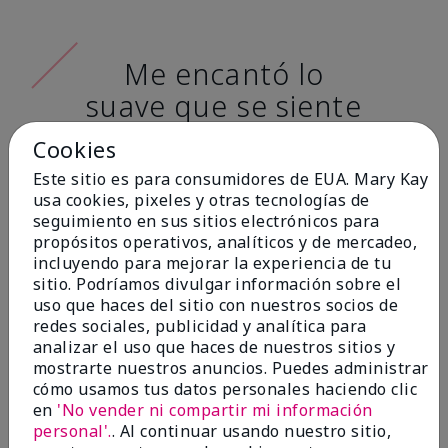
Me encantó lo
suave que se siente
al aplicarla. Tiene
Cookies
un acabado mate
Este sitio es para consumidores de EUA. Mary Kay
muy bonito y no se
usa cookies, pixeles y otras tecnologías de
seguimiento en sus sitios electrónicos para
siente pastosa en la
propósitos operativos, analíticos y de mercadeo,
piel. (tono de piel:
incluyendo para mejorar la experiencia de tu
sitio. Podríamos divulgar información sobre el
claro)
uso que haces del sitio con nuestros socios de
redes sociales, publicidad y analítica para
Ailime A., Tampa, Fla.
analizar el uso que haces de nuestros sitios y
mostrarte nuestros anuncios. Puedes administrar
cómo usamos tus datos personales haciendo clic
en
'No vender ni compartir mi información
personal'.
. Al continuar usando nuestro sitio,