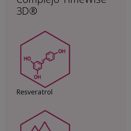
3D®
Resveratrol