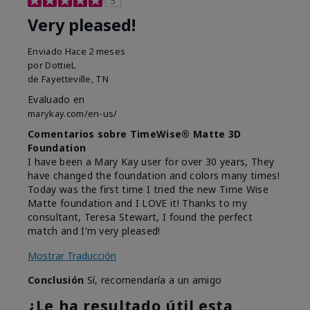
5
Very pleased!
Enviado
Hace 2 meses
por
DottieL
de
Fayetteville, TN
Evaluado en
marykay.com/en-us/
Comentarios sobre TimeWise® Matte 3D
Foundation
I have been a Mary Kay user for over 30 years, They
have changed the foundation and colors many times!
Today was the first time I tried the new Time Wise
Matte foundation and I LOVE it! Thanks to my
consultant, Teresa Stewart, I found the perfect
match and I'm very pleased!
Mostrar Traducción
Conclusión
Sí, recomendaría a un amigo
¿Le ha resultado útil esta