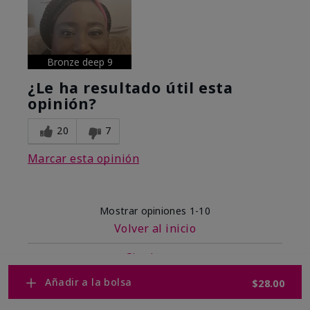
Bronze deep 9
¿Le ha resultado útil esta
opinión?
20
7
Marcar esta opinión
Mostrar opiniones
1-10
Volver al inicio
Siguiente
»
Añadir a la bolsa
$28.00