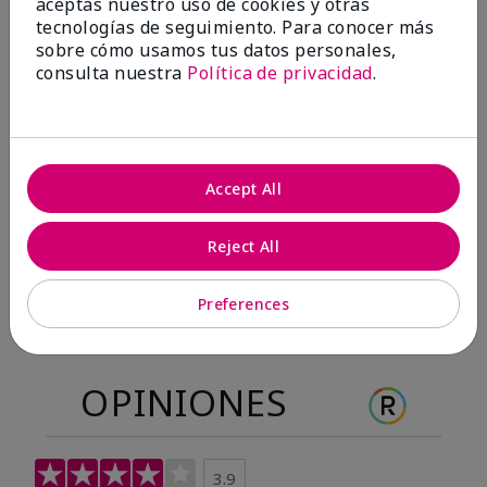
aceptas nuestro uso de cookies y otras
Antes & después
tecnologías de seguimiento. Para conocer más
sobre cómo usamos tus datos personales,
consulta nuestra
Política de privacidad
.
Antes
Después
Antes
Después
Accept All
Reject All
Preferences
OPINIONES
3.9