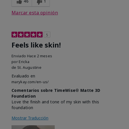
46
1
Marcar esta opinión
5
Feels like skin!
Enviado
Hace 2 meses
por
Ericka
de
St. Augustine
Evaluado en
marykay.com/en-us/
Comentarios sobre TimeWise® Matte 3D
Foundation
Love the finish and tone of my skin with this
foundation
Mostrar Traducción